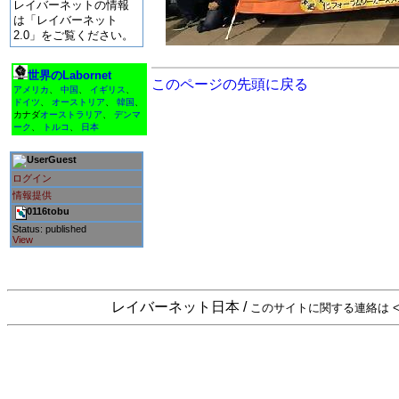
レイバーネットの情報
は「レイバーネット
2.0」をご覧ください。
世界のLabornet
このページの先頭に戻る
アメリカ
、
中国
、
イギリス
、
ドイツ
、
オーストリア
、
韓国
、
カナダ
オーストラリア
、
デンマ
ーク
、
トルコ
、
日本
Guest
ログイン
情報提供
0116tobu
Status: published
View
レイバーネット日本 /
このサイトに関する連絡は <sta