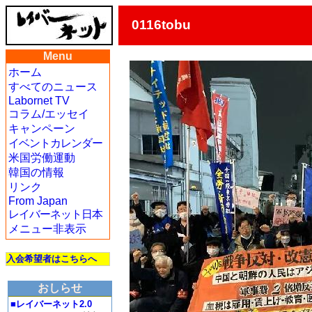
0116tobu
Menu
ホーム
すべてのニュース
Labornet TV
コラム/エッセイ
キャンペーン
イベントカレンダー
米国労働運動
韓国の情報
リンク
From Japan
レイバーネット日本
メニュー非表示
入会希望者はこちらへ
おしらせ
■レイバーネット2.0