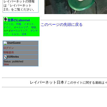
レイバーネットの情報
は「レイバーネット
2.0」をご覧ください。
世界のLabornet
このページの先頭に戻る
アメリカ
、
中国
、
イギリス
、
ドイツ
、
オーストリア
、
韓国
、
カナダ
オーストラリア
、
デンマ
ーク
、
トルコ
、
日本
Guest
ログイン
情報提供
0105tobu
Status: published
View
レイバーネット日本 /
このサイトに関する連絡は <sta