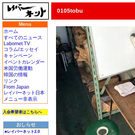
0105tobu
Menu
ホーム
すべてのニュース
Labornet TV
コラム/エッセイ
キャンペーン
イベントカレンダー
米国労働運動
韓国の情報
リンク
From Japan
レイバーネット日本
メニュー非表示
入会希望者はこちらへ
おしらせ
■レイバーネット2.0