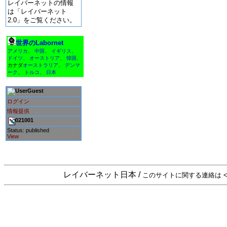
レイバーネットの情報
は「レイバーネット
2.0」をご覧ください。
世界のLabornet
アメリカ
、
中国
、
イギリス
、
ドイツ
、
オーストリア
、
韓国
、
カナダ
オーストラリア
、
デンマ
ーク
、
トルコ
、
日本
Guest
ログイン
情報提供
021001
Status: published
View
レイバーネット日本 /
このサイトに関する連絡は <sta