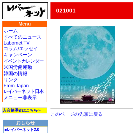
021001
Menu
ホーム
すべてのニュース
Labornet TV
コラム/エッセイ
キャンペーン
イベントカレンダー
米国労働運動
韓国の情報
リンク
From Japan
レイバーネット日本
メニュー非表示
入会希望者はこちらへ
このページの先頭に戻る
おしらせ
■レイバーネット2.0