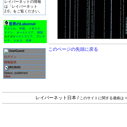
レイバーネットの情報
は「レイバーネット
2.0」をご覧ください。
世界のLabornet
アメリカ
、
中国
、
イギリス
、
ドイツ
、
オーストリア
、
韓国
、
カナダ
オーストラリア
、
デンマ
ーク
、
トルコ
、
日本
このページの先頭に戻る
Guest
ログイン
情報提供
0513h01
Status: published
View
レイバーネット日本 /
このサイトに関する連絡は <sta