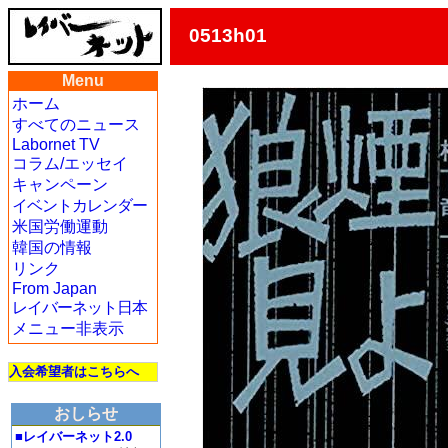
0513h01
Menu
ホーム
すべてのニュース
Labornet TV
コラム/エッセイ
キャンペーン
イベントカレンダー
米国労働運動
韓国の情報
リンク
From Japan
レイバーネット日本
メニュー非表示
入会希望者はこちらへ
おしらせ
■レイバーネット2.0