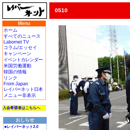
0510
Menu
ホーム
すべてのニュース
Labornet TV
コラム/エッセイ
キャンペーン
イベントカレンダー
米国労働運動
韓国の情報
リンク
From Japan
レイバーネット日本
メニュー非表示
入会希望者はこちらへ
おしらせ
■レイバーネット2.0