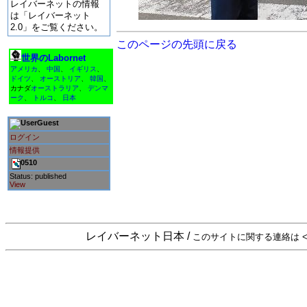
レイバーネットの情報
は「レイバーネット
2.0」をご覧ください。
このページの先頭に戻る
世界のLabornet
アメリカ
、
中国
、
イギリス
、
ドイツ
、
オーストリア
、
韓国
、
カナダ
オーストラリア
、
デンマ
ーク
、
トルコ
、
日本
Guest
ログイン
情報提供
0510
Status: published
View
レイバーネット日本 /
このサイトに関する連絡は <sta