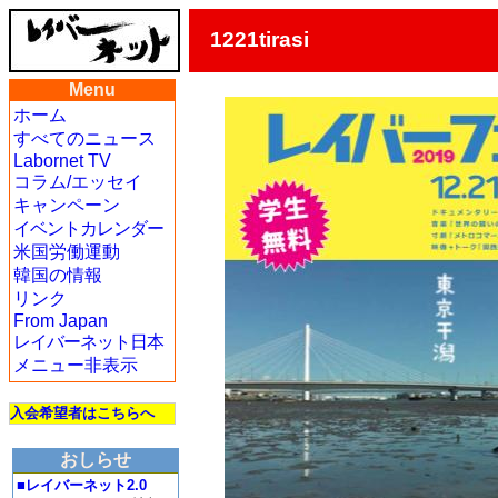
1221tirasi
Menu
ホーム
すべてのニュース
Labornet TV
コラム/エッセイ
キャンペーン
イベントカレンダー
米国労働運動
韓国の情報
リンク
From Japan
レイバーネット日本
メニュー非表示
入会希望者はこちらへ
おしらせ
■レイバーネット2.0