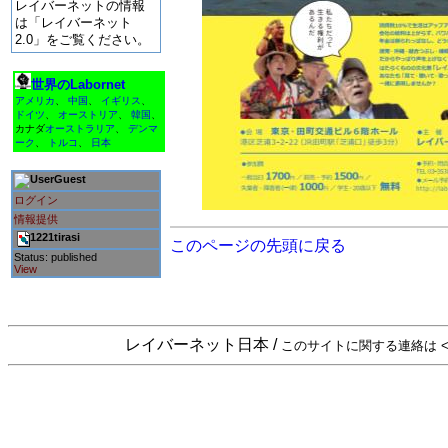
レイバーネットの情報
は「レイバーネット
2.0」をご覧ください。
世界のLabornet
アメリカ
、
中国
、
イギリス
、
ドイツ
、
オーストリア
、
韓国
、
カナダ
オーストラリア
、
デンマ
ーク
、
トルコ
、
日本
Guest
ログイン
情報提供
1221tirasi
このページの先頭に戻る
Status: published
View
レイバーネット日本 /
このサイトに関する連絡は <sta