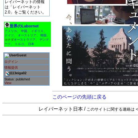
レイバーネットの情報
は「レイバーネット
2.0」をご覧ください。
世界のLabornet
アメリカ
、
中国
、
イギリス
、
ドイツ
、
オーストリア
、
韓国
、
カナダ
オーストラリア
、
デンマ
ーク
、
トルコ
、
日本
Guest
ログイン
情報提供
1113eiga02
Status: published
View
このページの先頭に戻る
レイバーネット日本 /
このサイトに関する連絡は <sta