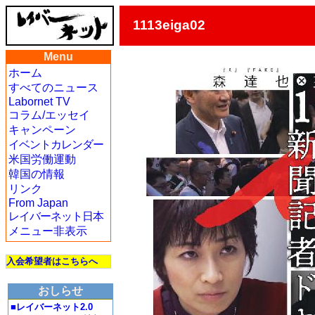
1113eiga02
Menu
ホーム
すべてのニュース
Labornet TV
コラム/エッセイ
キャンペーン
イベントカレンダー
米国労働運動
韓国の情報
リンク
From Japan
レイバーネット日本
メニュー非表示
入会希望者はこちらへ
おしらせ
■レイバーネット2.0