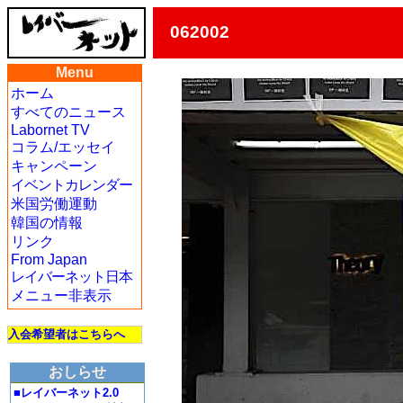
062002
Menu
ホーム
すべてのニュース
Labornet TV
コラム/エッセイ
キャンペーン
イベントカレンダー
米国労働運動
韓国の情報
リンク
From Japan
レイバーネット日本
メニュー非表示
入会希望者はこちらへ
おしらせ
■レイバーネット2.0