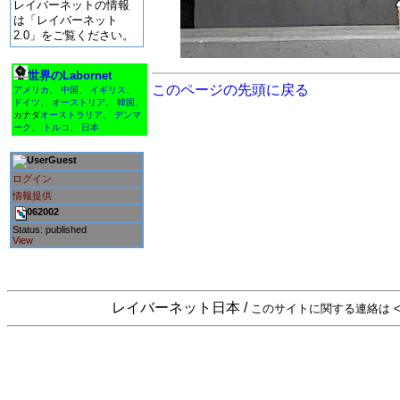
レイバーネットの情報
は「レイバーネット
2.0」をご覧ください。
世界のLabornet
このページの先頭に戻る
アメリカ
、
中国
、
イギリス
、
ドイツ
、
オーストリア
、
韓国
、
カナダ
オーストラリア
、
デンマ
ーク
、
トルコ
、
日本
Guest
ログイン
情報提供
062002
Status: published
View
レイバーネット日本 /
このサイトに関する連絡は <sta