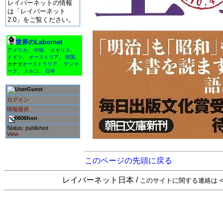
レイバーネットの情報
は「レイバーネット
2.0」をご覧ください。
世界のLabornet
アメリカ
、
中国
、
イギリス
、
ドイツ
、
オーストリア
、
韓国
、
カナダ
オーストラリア
、
デンマ
ーク
、
トルコ
、
日本
Guest
ログイン
情報提供
0606hon
Status: published
View
このページの先頭に戻る
レイバーネット日本 /
このサイトに関する連絡は <sta