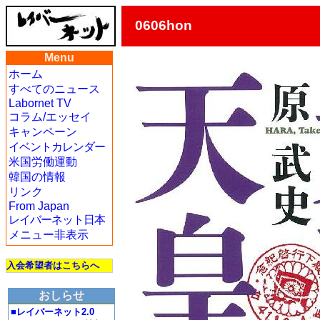
0606hon
Menu
ホーム
すべてのニュース
Labornet TV
コラム/エッセイ
キャンペーン
イベントカレンダー
米国労働運動
韓国の情報
リンク
From Japan
レイバーネット日本
メニュー非表示
入会希望者はこちらへ
おしらせ
■レイバーネット2.0