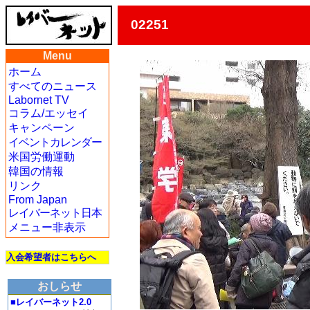
02251
Menu
ホーム
すべてのニュース
Labornet TV
コラム/エッセイ
キャンペーン
イベントカレンダー
米国労働運動
韓国の情報
リンク
From Japan
レイバーネット日本
メニュー非表示
入会希望者はこちらへ
おしらせ
■レイバーネット2.0