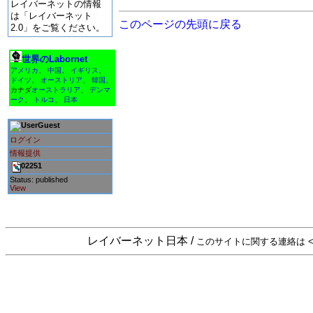
レイバーネットの情報
は「レイバーネット
このページの先頭に戻る
2.0」をご覧ください。
世界のLabornet
アメリカ
、
中国
、
イギリス
、
ドイツ
、
オーストリア
、
韓国
、
カナダ
オーストラリア
、
デンマ
ーク
、
トルコ
、
日本
Guest
ログイン
情報提供
02251
Status: published
View
レイバーネット日本 /
このサイトに関する連絡は <sta