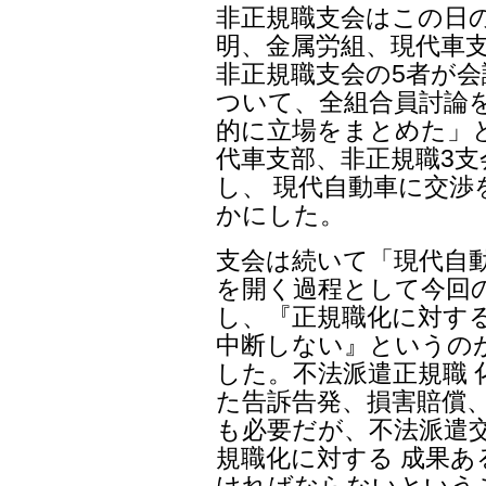
非正規職支会はこの日の
明、金属労組、現代車支
非正規職支会の5者が
ついて、全組合員討論
的に立場をまとめた」
代車支部、非正規職3
し、 現代自動車に交
かにした。
支会は続いて「現代自
を開く過程として今回
し、『正規職化に対す
中断しない』というの
した。不法派遣正規職
た告訴告発、損害賠償、
も必要だが、不法派遣
規職化に対する 成果
ければならないという