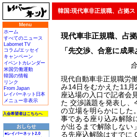
韓国:現代車非正規職、占拠ス
Menu
ホーム
現代車非正規職、占
すべてのニュース
Labornet TV
「先交渉、合意に成果
コラム/エッセイ
キャンペーン
イベントカレンダー
合
米国労働運動
韓国の情報
現代自動車非正規職労
リンク
み14日をむかえた11月
From Japan
座込場の入口で記者会
レイバーネット日本
メニュー非表示
た 交渉議題を発表し
の立場を明らかにした
入会希望者はこちらへ
事である座り込み解除
が出るまで解除しない
おしらせ
る先座込解除はすでに 
■レイバーネット2.0