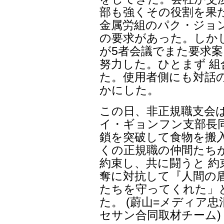
部も強くその役割を果
金属労組のパク・ジョ
の要求があった。しかし
が5者会議でまた要求
努力した。ひとまず 組
た。使用者側にも対話
かにした。
この日、非正規職支会
イ・ギョンフン支部長
鎖を突破して食物を搬
くの正規職の仲間たち
約束し、共に闘うと 
奪に対抗して『人間の
たちを守ってくれた」
た。 (蔚山=メディア
セサン合同取材チーム)