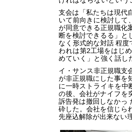
支会は「私たちは現代
いて前向きに検討して
が同意できる正規職化
断を検討できるる」と
なく形式的な対話 程
われは第2工場をはじめ
めていく」と強く話し
イ・サンス非正規職支会
が非正規職にした事を
に一時ストライキを中
の後、会社がナイフを
訴告発は撤回しなかっ
砕した。会社を信じら
先座込解除が出来ない