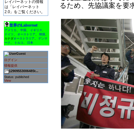
レイバーネットの情報
るため、先協議案を要
は「レイバーネット
2.0」をご覧ください。
世界のLabornet
アメリカ
、
中国
、
イギリス
、
ドイツ
、
オーストリア
、
韓国
、
カナダ
オーストラリア
、
デンマ
ーク
、
トルコ
、
日本
Guest
ログイン
情報提供
1290955300648St...
Status: published
View