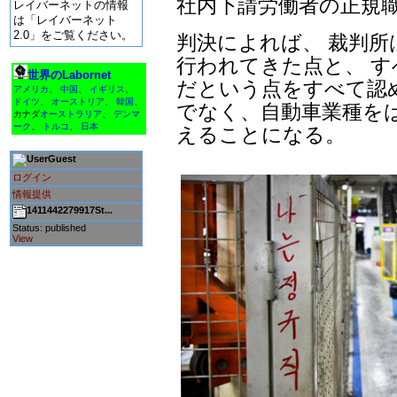
社内下請労働者の正規
レイバーネットの情報
は「レイバーネット
2.0」をご覧ください。
判決によれば、 裁判
行われてきた点と、 
世界のLabornet
だという点をすべて認
アメリカ
、
中国
、
イギリス
、
ドイツ
、
オーストリア
、
韓国
、
でなく、自動車業種を
カナダ
オーストラリア
、
デンマ
ーク
、
トルコ
、
日本
えることになる。
Guest
ログイン
情報提供
1411442279917St...
Status: published
View