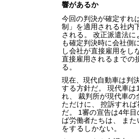
響があるか
今回の判決が確定すれ
制」を適用される社内
される。 改正派遣法
も確定判決時に会社側に
し会社が直接雇用をし
直接雇用されるまでの
る。
現在、現代自動車は判
する方針だ。 現代車は
れ、 裁判所が現代車
ただけに、 控訴すれ
だ。 1審の宣告は4年
ば労働者たちは、 ま
をするしかない。