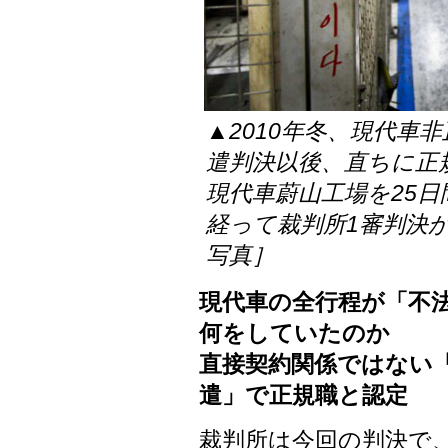
▲2010年冬、現代車
遣判決以後、直ちに正
現代車蔚山工場を25
経って裁判所1審判決
写真］
現代車の全行程が「不法
何をしていたのか
直接契約関係ではない
遣」で正規職と認定
裁判所は今回の判決で、