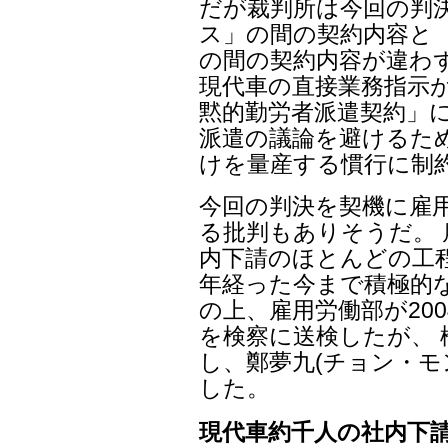
だが裁判所は今回の判決
ス」の間の契約内容と 
の間の契約内容が違わず
現代車の直接業務指示
黙的勤労者派遣契約」に
派遣の議論を避けるた
けを量産する慣行に制
今回の判決を契機に雇
る批判もありそうだ。 
内下請のほとんどの工程
年経った今まで積極的
の上、雇用労働部が20
を検察に送検したが、 
し、鄭夢九(チョン・モ
した。
現代車約千人の社内下