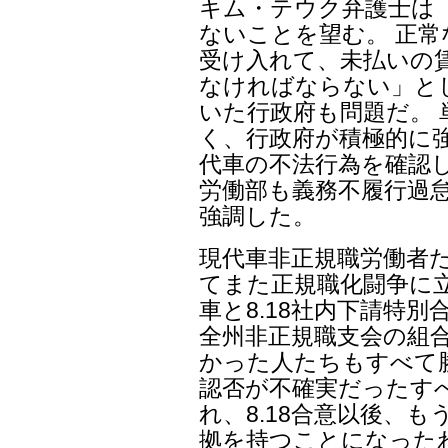
キム・テウク弁護士は「
ないことを望む。 正
受け入れて、未払いの
なければならない」と
いた行政府も問題だ。
く、行政府が積極的に
代車の不法行為を確認し
労働部も義務不履行過
強調した。
現代車非正規職労働者
てまた正規職化闘争に
車と8.18社内下請特
全州非正規職支会の組
かった人たちもすべて
認否が不確実だったす
れ、8.18合意以後、
拠を持つことになった