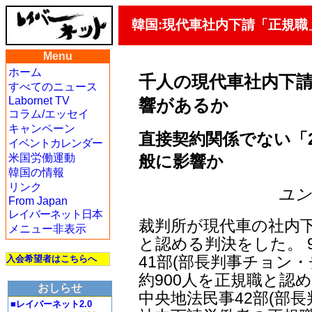
韓国:現代車社内下請「正規職
Menu
ホーム
千人の現代車社内下
すべてのニュース
Labornet TV
響があるか
コラム/エッセイ
キャンペーン
直接契約関係でない「2
イベントカレンダー
般に影響か
米国労働運動
韓国の情報
リンク
ユン・
From Japan
レイバーネット日本
裁判所が現代車の社内
メニュー非表示
と認める判決をした。 
41部(部長判事チョン
入会希望者はこちらへ
約900人を正規職と認
おしらせ
中央地法民事42部(部長
■レイバーネット2.0