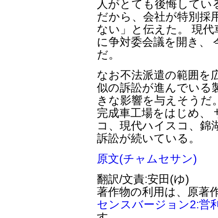
人がとても後悔してい
だから、会社が特別採
ない」と伝えた。 現代
に争対委会議を開き、 
だ。
なお不法派遣の範囲を
似の訴訟が進んでいる
きな影響を与えそうだ
完成車工場をはじめ、
コ、現代ハイスコ、錦
訴訟が続いている。
原文(チャムセサン)
翻訳/文責:安田(ゆ)
著作物の利用は、原著
センスバージョン2:営
す。