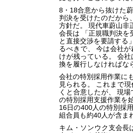
8・18合意から抜けた
判決を受けたのだから
方針だ。 現代車蔚山
会長は 「正規職判決
と直接交渉を要請する」
るべきで、 今は会社
けが残っている。 会
換を履行しなければな
会社の特別採用作業に
見られる。 これまで現
くと合意したが、 現
の特別採用支援作業を始
16日の400人の特別
組合員も約40人が含ま
キム・ソンウク支会長