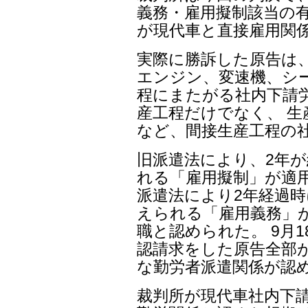
義務・雇用擬制該当の有
が現代車と直接雇用関
実際に勝訴した原告は、
エンジン、変速機、シ
程にまたがる社内下請労
産工程だけでなく、 生産
など、間接生産工程の
旧派遣法により、2年
れる「雇用擬制」が適
派遣法により2年経過
えられる「雇用義務」
職と認められた。 9月
認請求をした原告全部
な勤労者派遣関係が認
裁判所が現代車社内下