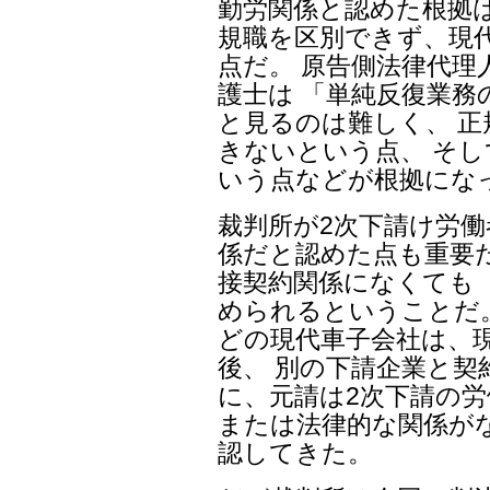
勤労関係と認めた根拠は
規職を区別できず、現
点だ。 原告側法律代理
護士は 「単純反復業務
と見るのは難しく、 
きないという点、 そ
いう点などが根拠にな
裁判所が2次下請け労
係だと認めた点も重要だ
接契約関係になくても 
められるということだ
どの現代車子会社は、
後、 別の下請企業と契
に、元請は2次下請の
または法律的な関係が
認してきた。