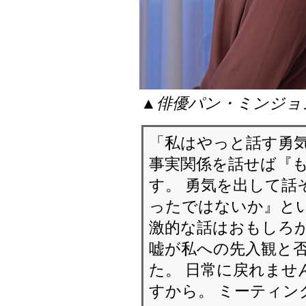
▲俳優パン・ミンジョ
「私はやっと話す勇気
事実関係を話せば『
す。 勇気を出して話
ったではないか』とい
激的な話はおもしろが
嘘が私への先入観と
た。 日常に戻れませ
すから。 ミーティン