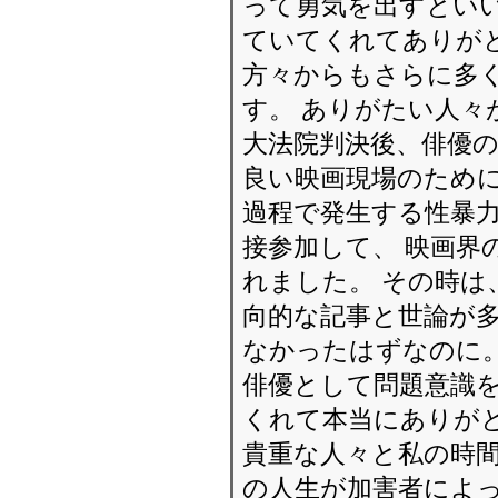
って勇気を出すといい
ていてくれてありがと
方々からもさらに多
す。 ありがたい人々
大法院判決後、俳優の
良い映画現場のために
過程で発生する性暴
接参加して、 映画界
れました。 その時は
向的な記事と世論が多
なかったはずなのに。
俳優として問題意識
くれて本当にありが
貴重な人々と私の時間
の人生が加害者によ