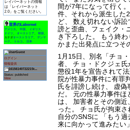
レイバーネットの情報
間が7年になって行く。
は「レイバーネット
2.0」をご覧ください。
件、それから派生した
ど、 数え切れない訴
世界のLabornet
謗と歪曲、フェイク・
アメリカ
、
中国
、
イギリス
、
ドイツ
、
オーストリア
、
韓国
、
き下ろした。 もう終
カナダ
オーストラリア
、
デンマ
ーク
、
トルコ
、
日本
かまた出発点に立つそ
Guest
1月15日、別名「チョ
ログイン
者、 チョ・ドクジェ
情報提供
1615614072221St...
懲役1年を宣告されて法
Status: published
院が性暴力事件に有罪
View
氏を誹謗し続け、 虚
だ。 元の性暴力事件
は、 加害者とその側近
った。 チョ氏が拘束
自分のSNSに 「もう
来に向かって進みたい