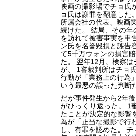
映画の撮影場でチョ氏
ョ氏は謝罪を翻意した。
所属会社の代表、映画
続けた。 結局、その年
を訪れて被害事実を申
ン氏を名誉毀損と誣告
て5千万ウォンの損害
た。 翌年12月、検察
が、 1審裁判所はチョ
行動が「業務上の行為
いう最悪の誤った判断
だが事件発生から2年後の
がひっくり返った。 1
たことが決定的な影響
為が「正当な撮影で行
し、有罪を認めた。 チ