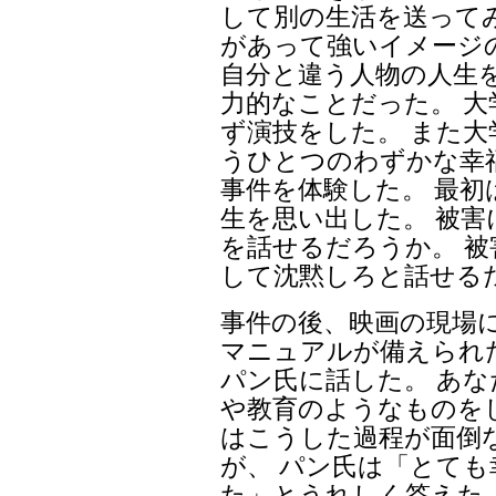
して別の生活を送って
があって強いイメージ
自分と違う人物の人生
力的なことだった。 大
ず演技をした。 また
うひとつのわずかな幸
事件を体験した。 最
生を思い出した。 被
を話せるだろうか。 
して沈黙しろと話せる
事件の後、映画の現場
マニュアルが備えられ
パン氏に話した。 あ
や教育のようなものを
はこうした過程が面倒
が、 パン氏は「とて
た」とうれしく答えた