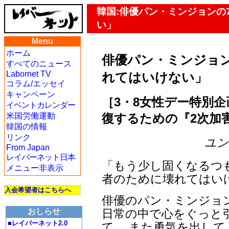
韓国:俳優パン・ミンジョンの
い」
Menu
ホーム
俳優パン・ミンジョ
すべてのニュース
Labornet TV
れてはいけない」
コラム/エッセイ
キャンペーン
［3・8女性デー特別企
イベントカレンダー
復するための『2次加
米国労働運動
韓国の情報
リンク
ユン・
From Japan
レイバーネット日本
「もう少し固くなるつ
メニュー非表示
者のために壊れてはい
入会希望者はこちらへ
俳優のパン・ミンジョ
日常の中で心をぐっと
おしらせ
■レイバーネット2.0
て、 また勇気を出し