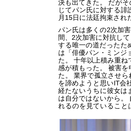
決も出てきた。 だがその
じてパン氏に対する誹謗
月15日に法廷拘束され
パン氏は多くの2次加害
間、2次加害に対抗して
する唯一の道だったた
は「俳優パン・ミンジ
た。 十年以上積み重
感が積もった。 被害
た。 業界で孤立させら
を諦めようと思いIT会
経たないうちに彼女は
は自分ではないから。
れるのを見ていること