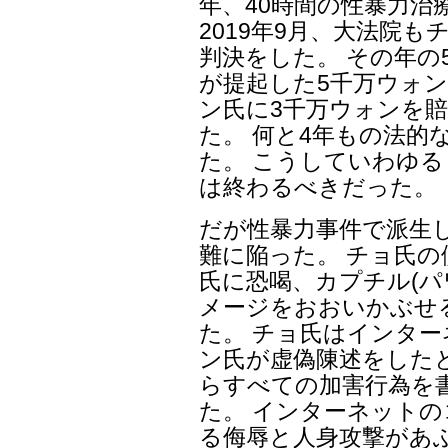
年、40時間の性暴力治
2019年9月、大法院
判決をした。 その年の
が提起した5千万ウォン
ン氏に3千万ウォンを
た。 何と4年もの法的
た。 こうしていわゆ
は終わるべきだった。
だが性暴力事件で派生
難に陥った。 チョ氏
氏に恐喝、カプチル(パ
メージをおおいかぶせ
た。 チョ氏はインタ
ン氏が虚偽陳述をした
らすべての加害行為を
た。 インターネット
る侮辱と人身攻撃があ