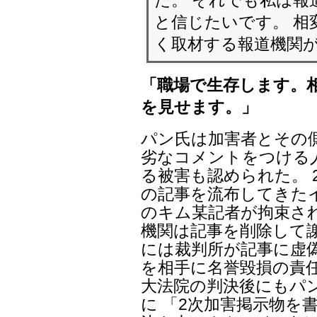
と信じたいです。 相
く取材する報道機関
「職場で生存します。
を見せます。」
パン氏は加害者とその
劣なコメントをつける人
る被害も認められた。 
の記事を流布してきた
のキム某記者が拘束さ
機関は記事を削除して謝罪
には裁判所が記事に虚
を相手に名誉毀損の責任
大法院の判決後にもパ
に 「2次加害掲示物を