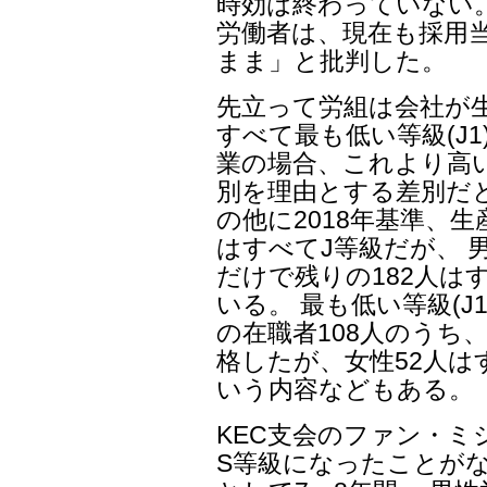
時効は終わっていない。
労働者は、現在も採用
まま」と批判した。
先立って労組は会社が
すべて最も低い等級(J
業の場合、これより高い
別を理由とする差別だ
の他に2018年基準、生
はすべてJ等級だが、 男
だけで残りの182人は
いる。 最も低い等級(J
の在職者108人のうち、
格したが、女性52人は
いう内容などもある。
KEC支会のファン・ミ
S等級になったことが