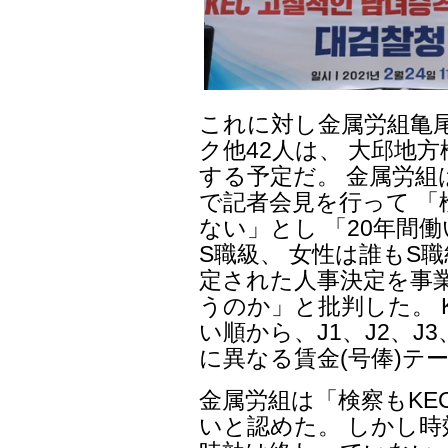
これに対し金属労組亀尾
ク他42人は、 大邱地
する予定だ。 金属労組
で記者会見を行って 
ない」とし 「20年間
S職級、 女性は誰もS
定された人事決定を事
うのか」と批判した。 
い順から、J1、J2、J3
に異なる賃金(号俸)テ
金属労組は「検察もKE
いと認めた。 しかし時