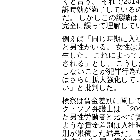
くと言う。 それで20
訴時効が満了している
だ。 しかしこの認識
完全に誤って理解して
例えば「同じ時期に入
と男性がいる。 女性
生した。 これによっ
される」とし、 こう
しないことが犯罪行為
はさらに拡大強化して
い」と批判した。
検察は賃金差別に関し
ク・ソノ弁護士は 「2
た男性労働者と比べて
ような賃金差別は入社
別が累積した結果だ。 