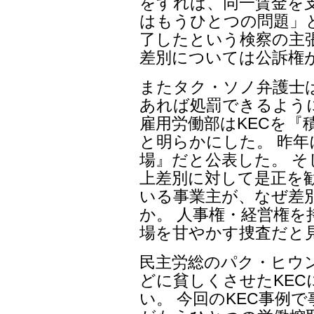
をすれば、同一賃金を
はもうひとつの問題」と
了したという検察の主張
差別については公訴権
またタク・ソノ弁護士
あれば処罰できるよう
雇用労働部はKECを『
と明らかにした。 昨
場』だと公表した。 そ
上差別に対して是正を
いる事業主が、なぜ差
か。 人事権・経営権
場を甘やかす捜査だと
民主労総のパク・ヒウ
どに貧しくさせたKE
い。 今回のKEC事例