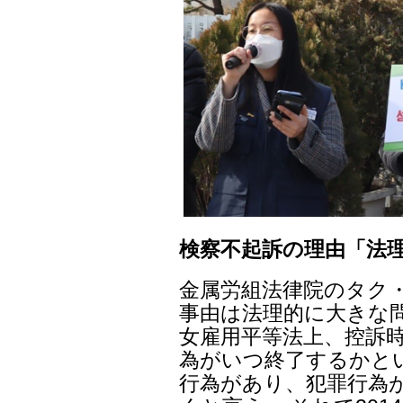
検察不起訴の理由「法
金属労組法律院のタク・
事由は法理的に大きな
女雇用平等法上、控訴時
為がいつ終了するかと
行為があり、犯罪行為