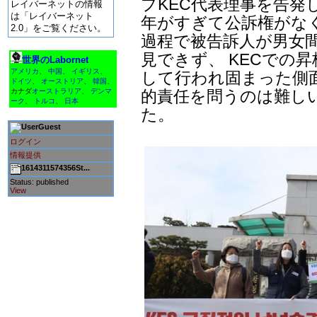
プKEC代表理事を告発
レイバーネットの情報
は「レイバーネット
年がすぎて公訴権がな
2.0」をご覧ください。
過程で被告訴人が男女
見できず、 KECでの
世界のLabornet
アメリカ
、
中国
、
イギリス
、
して行われ固まった側
ドイツ
、
オーストリア
、
韓国
、
的責任を問うのは難しい
カナダ
オーストラリア
、
デンマ
ーク
、
トルコ
、
日本
た。
Guest
ログイン
情報提供
1614311574356St...
Status: published
View