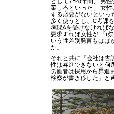
として7〜8年間、 男
棄しろといった。 女
する必要がないといっ
多く使うとし、C考課を
考課Aを受けなければな
要求すれば女性が 『(
いう性差別発言もはば
た。
それと共に「会社は告
性は昇進できないと何
労働者は採用から昇進
検察が書き移した」と