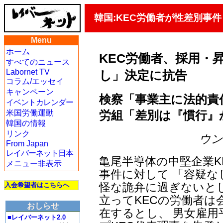
韓国:KEC労働者が性差別事
Menu
ホーム
KEC労働者、採用・
すべてのニュース
Labornet TV
し」決定に抗告
コラム/エッセイ
キャンペーン
検察「事業主に法的責
イベントカレンダー
労組「差別は『慣行』
米国労働運動
韓国の情報
リンク
ウン・
From Japan
レイバーネット日本
亀尾半導体の中堅企業K
メニュー非表示
事件に対して 「容疑
怪な詭弁に過ぎないとし
入会希望者はこちらへ
立ってKECの労働者は
おしらせ
在するとし、 男女雇
■レイバーネット2.0