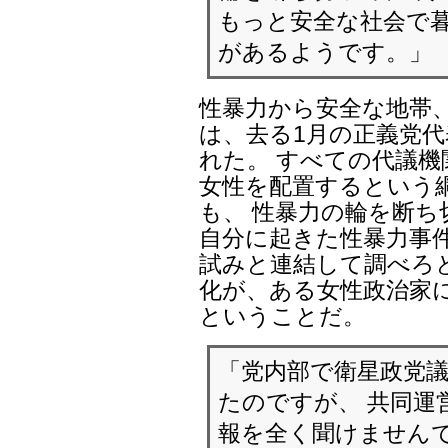
もっと安全な社会で暮
があるようです。」
性暴力から安全な地帯
は、去る1月の正義党
れた。 すべての代議機
女性を配置するという
も、 性暴力の輪を断ち
自分に起きた性暴力事件
試みと連結して調べろ
化が、ある女性政治家
ということだ。
「党内部で衛星政党
たのですが、 共同運
報を全く聞けませんで