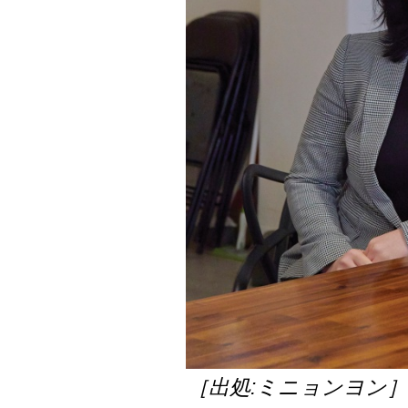
［出処:ミニョンヨン