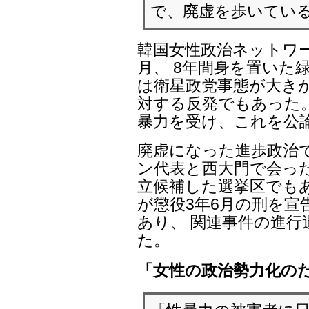
で、廃虚を歩いてい
韓国女性政治ネットワ
月、 8年間身を置いた
は衛星政党事態が大き
対する反発でもあった
暴力を受け、これを公
廃虚になった進歩政治
ン代表と西大門で会っ
立候補した選挙区でもあ
が懲役3年6月の刑を
あり、 関連事件の進
た。
「女性の政治勢力化の