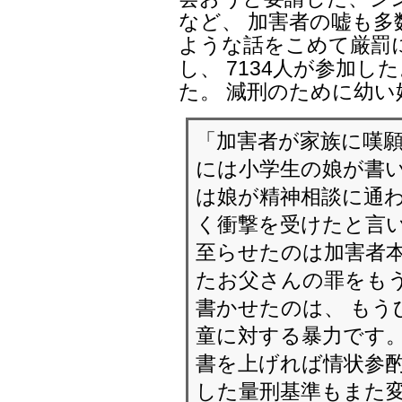
など、 加害者の嘘も多
ような話をこめて厳罰
し、 7134人が参加し
た。 減刑のために幼
「加害者が家族に嘆願
には小学生の娘が書い
は娘が精神相談に通
く衝撃を受けたと言い
至らせたのは加害者本
たお父さんの罪をも
書かせたのは、 もう
童に対する暴力です。
書を上げれば情状参酌
した量刑基準もまた