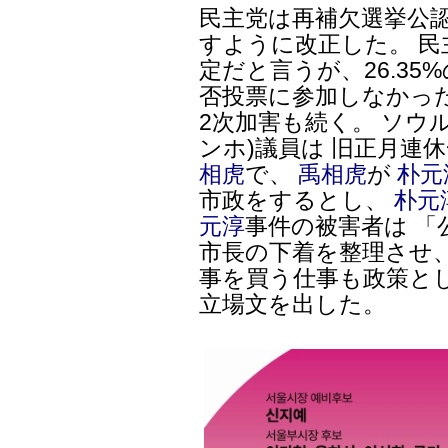
民主党は再補欠選挙公
すように改正した。 
定だと言うが、26.3
否投票に参加しなかっ
2次加害も続く。 ソウ
ンホ)議員は 旧正月連休
相虎
で、
禹相虎
が
朴元
市政をするとし、
朴元
元淳
事件の被害者は 
市長の下着を整理させ
事を買う仕事も政策と
立場文を出した。