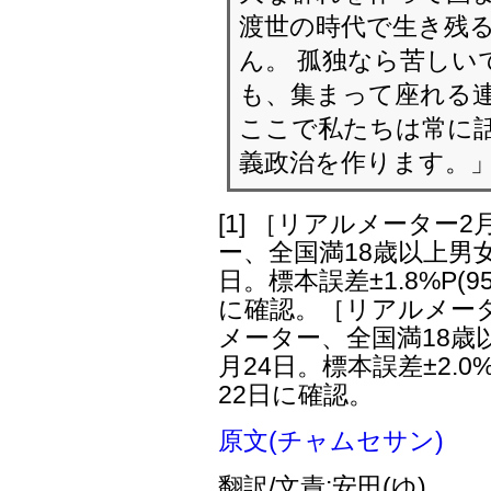
渡世の時代で生き残
ん。 孤独なら苦しい
も、集まって座れる
ここで私たちは常に
義政治を作ります。
[1]
［リアルメーター2
ー、全国満18歳以上男女3
日。標本誤差±1.8%P(9
に確認。［リアルメータ
メーター、全国満18歳以
月24日。標本誤差±2.0%
22日に確認。
原文(チャムセサン)
翻訳/文責:安田(ゆ)