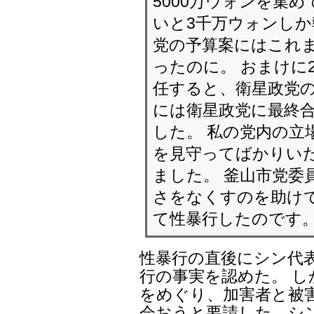
5000万ウォンを集
いと3千万ウォンしか
党の予算案にはこれ
ったのに。 おまけに
任すると、衛星政党の
には衛星政党に最終合
した。 私の党内の立
を見守ってばかりい
ました。 釜山市党委
さをなくすのを助け
て性暴行したのです
性暴行の直後にシン代
行の事実を認めた。 
をめぐり、加害者と被
会おうと要請した、シ