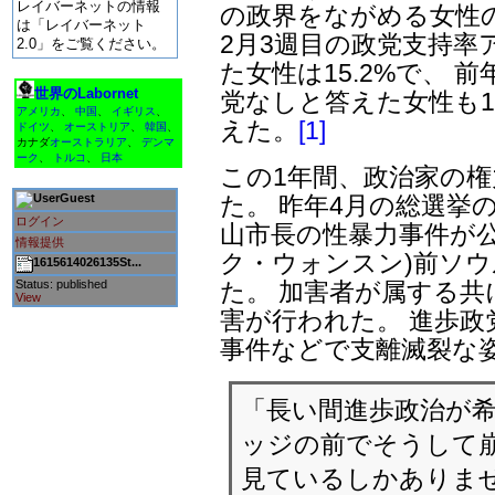
レイバーネットの情報
の政界をながめる女性
は「レイバーネット
2月3週目の政党支持率
2.0」をご覧ください。
た女性は15.2%で、 前
世界のLabornet
党なしと答えた女性も13
アメリカ
、
中国
、
イギリス
、
えた。
[1]
ドイツ
、
オーストリア
、
韓国
、
カナダ
オーストラリア
、
デンマ
ーク
、
トルコ
、
日本
この1年間、政治家の
た。 昨年4月の総選挙
Guest
ログイン
山市長の性暴力事件が公
情報提供
ク・ウォンスン)前ソ
1615614026135St...
た。 加害者が属する共
Status: published
View
害が行われた。 進歩政
事件などで支離滅裂な
「長い間進歩政治が希
ッジの前でそうして崩
見ているしかありま