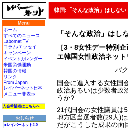
韓国:「そんな政治」はしない
Menu
ホーム
「そんな政治」はし
すべてのニュース
Labornet TV
［3・8女性デー特別企
コラム/エッセイ
キャンペーン
エ韓国女性政治ネット
イベントカレンダー
米国労働運動
パク・
韓国の情報
リンク
国会に進入する女性国
From Japan
レイバーネット日本
政治あるいは少数者政
メニュー非表示
うか?
入会希望者はこちらへ
21代国会の女性議員は
地方区当選者数(29人)
おしらせ
だがこうした成果の面
■レイバーネット2.0