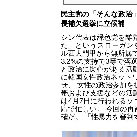
民主党の「そんな政治
長補欠選挙に立候補
シン代表は緑色党を離
た」というスローガン
ル西大門甲から無所属
3.2%の支持で3等で
と政治に関心がある活動
に韓国女性政治ネットワ
せ、 女性の政治参加
帯および支援などの活
は4月7日に行われるソ
応で忙しい。 今回の
確だ。 「性暴力を審