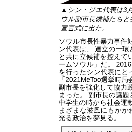
▲シン・ジエ代表は3
ウル副市長候補たちと
宣言式に出た。
ソウル市長性暴力事件
ン代表は、 連立の一
と共に立候補を控えて
ームソウル」だ。 201
を行ったシン代表にと
「2021MeToo選挙
副市長を強化して協力
まった。 副市長の議
中学生の時から社会運
まざまな波風にもかか
光る政治を夢見る。