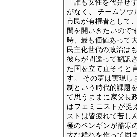
「誰も女性を代弁せ
がなく、 チームソ
市民が有権者として
間を開いきたいのです
時、最も価値あって
民主化世代の政治は
彼らが間違って翻訳さ
た国を立て直そうと言
す。 その夢は実現し
制という時代的課題を
て思うままに家父長政
はフェミニストが捉
ストは皆疲れて苦しん
極のペンギンが酷寒の
大な群れを作って固ま