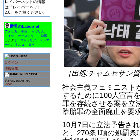
レイバーネットの情報
は「レイバーネット
2.0」をご覧ください。
世界のLabornet
アメリカ
、
中国
、
イギリス
、
ドイツ
、
オーストリア
、
韓国
、
カナダ
オーストラリア
、
デンマ
ーク
、
トルコ
、
日本
Guest
ログイン
情報提供
［出処:チャムセサン
1604197029739St...
Status: published
View
社会主義フェミニスト
するために100人宣言
罪を存続させる案を立
堕胎罪の全面廃止を要
10月7日に立法予告され
と、270条1項の処罰