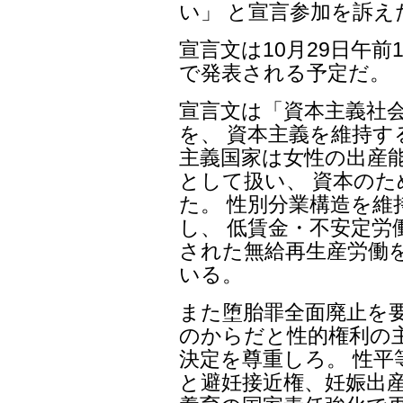
い」 と宣言参加を訴え
宣言文は10月29日午前
で発表される予定だ。
宣言文は「資本主義社
を、 資本主義を維持す
主義国家は女性の出産
として扱い、 資本の
た。 性別分業構造を維
し、 低賃金・不安定労
された無給再生産労働
いる。
また堕胎罪全面廃止を
のからだと性的権利の
決定を尊重しろ。 性平
と避妊接近権、妊娠出