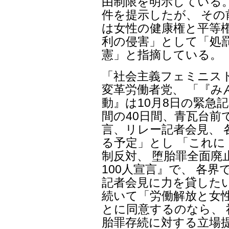
由制限を明示している。
件を提示したが、 そ
は女性の健康権と平等権
利の侵害」として「処
憲」と指摘している。
「社会主義フェミニスト
変革労働者党、 「『み
動』は10月8日の緊急
間の40日間、青瓦台前
言、リレー記者会見、
る予定」とし 「これ
制反対、 堕胎罪全面廃
100人宣言』で、 各
記者会見に力を貸した
続いて「労働解放と女
とに同意するのなら、
胎罪存続に対する立場