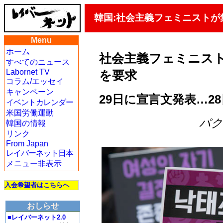
韓国:社会主義フェミニスト
Menu
ホーム
社会主義フェミニス
すべてのニュース
Labornet TV
を要求
コラム/エッセイ
キャンペーン
29日に宣言文発表…2
イベントカレンダー
米国労働運動
パク・
韓国の情報
リンク
From Japan
レイバーネット日本
メニュー非表示
入会希望者はこちらへ
おしらせ
■レイバーネット2.0