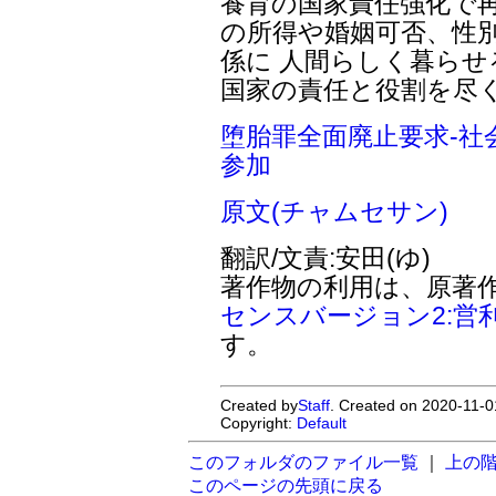
養育の国家責任強化で再
の所得や婚姻可否、性
係に 人間らしく暮ら
国家の責任と役割を尽
堕胎罪全面廃止要求-社
参加
原文(チャムセサン)
翻訳/文責:安田(ゆ)
著作物の利用は、原著
センスバージョン2:営
す。
Created by
Staff
. Created on 2020-11-0
Copyright:
Default
このフォルダのファイル一覧
｜
上の
このページの先頭に戻る