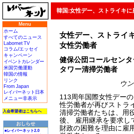
韓国:女性デー、ストライキ
Menu
ホーム
女性デー、ストライ
すべてのニュース
Labornet TV
女性労働者
コラム/エッセイ
キャンペーン
健保公団コールセンタ
イベントカレンダー
タワー清掃労働者
米国労働運動
韓国の情報
リンク
ウン・
From Japan
レイバーネット日本
113周年国際女性デー
メニュー非表示
性労働者が再びストラ
清掃労働者たちは、用
入会希望者はこちらへ
後、 雇用継承を要求し
おしらせ
財政の困難を理由に雇
■レイバーネット2.0