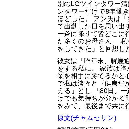
別のLGツインタワー清
ンタワーだけで8年働
ほどした。 アン氏は
て出勤した日を思い出
一斉に降りて皆どこに
た多くのお母さん。 私
をしてきた」と回想し
彼女は「昨年末、解雇通
をする私に、 家族は胸
業を相手に勝てるかと
で私は淡々と『健康だ
える」とし 「80日、
けでも気持ちが分かる
をみて、最後まで共に
原文(チャムセサン)