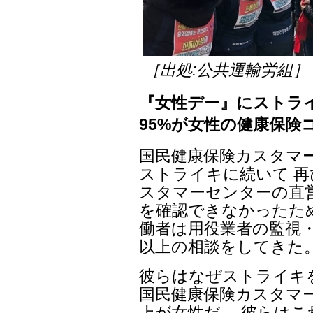
［出処:公共運輸労組］
『女性デー』にストラ
95%が女性の健康保険
国民健康保険カスタマー
ストライキに続いて 再
スタマーセンターの直
を確認できなかったた
働者は用役業者の監視・統
以上の相談をしてきた
彼らはなぜストライキ
国民健康保険カスタマー
上が女性だ。 彼らは