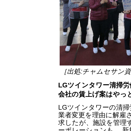
［出処:チャムセサン
LGツインタワー清掃
会社の賃上げ案はやっと
LGツインタワーの清
業者変更を理由に解雇さ
求したが、施設を管理す
ーポレーションも、 