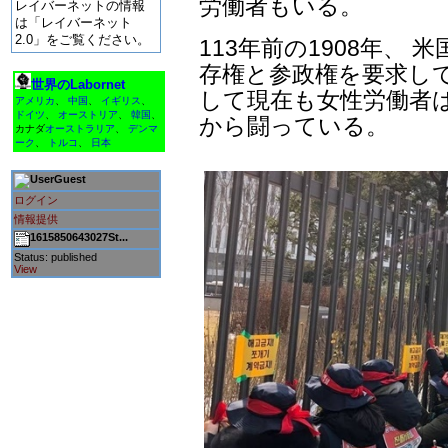
労働者もいる。
レイバーネットの情報
は「レイバーネット
2.0」をご覧ください。
113年前の1908年、
存権と参政権を要求し
世界のLabornet
して現在も女性労働者
アメリカ
、
中国
、
イギリス
、
ドイツ
、
オーストリア
、
韓国
、
から闘っている。
カナダ
オーストラリア
、
デンマ
ーク
、
トルコ
、
日本
Guest
ログイン
情報提供
1615850643027St...
Status: published
View