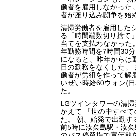
働者を雇用しなかった。
者が座り込み闘争を始め
清掃労働者を雇用したジス
る「時間端数切り捨て
当てを支払わなかった。
年勤務時間を7時間30
になると、昨年からは勤
日の勤務をなくした。 ま
働者が労組を作って解
いぜい時給60ウォン(
た。
LGツインタワーの清掃
かえて 「世の中すべ
た。 朝、始発で出勤す
前5時に汝矣島駅・汝
のバス停留場で宣伝戦