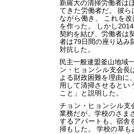
新羅大の清掃労働者はほ
てきた労働者だ。 彼
ながら働き、 これを改
を作った。 しかし20
契約を結び、労働者は契
者は79日間の座り込み
対抗した。
民主一般連盟釜山地域
ン・ヒョンシル支会長
よる財政困難を理由に
用して清掃させるとい
こと」と説明した。
チョン・ヒョンシル支
業務だが、学校のさま
するアパートも、宿舎
掃もした。 学校の草