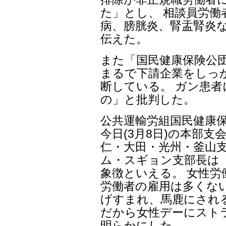
た」とし、 相談員労働
病、膀胱炎、腎盂腎炎
伝えた。
また「国民健康保険公
まるで下請企業をしっ
断している。 ガン患
の」と批判した。
公共運輸労組国民健康
今日(3月8日)の本部支
仁・大田・光州・釜山
ム・スギョン支部長は
象徴といえる。 女性
労働者の雇用は多くな
げすまれ、馬鹿にされ
だから女性デーにスト
明らかにした。