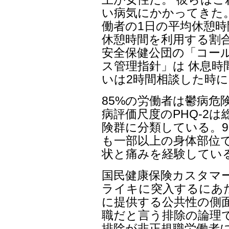
い病気にかかってきた
働者の1日の平均休憩時
休憩時間を利用する割合も
安全保健公団の「コー
ス管理指針」は 休息時
いは2時間相談した時に
85%の労働者は鬱病危
病評価尺度のPHQ-2
険群に分類している。9
も一部以上の身体部位
状と痛みを経験してい
国民健康保険カスタマ
ライキに突入するにあ
に提供する公共性の側
職だと言う排除の論理
排除が非正規職労働者