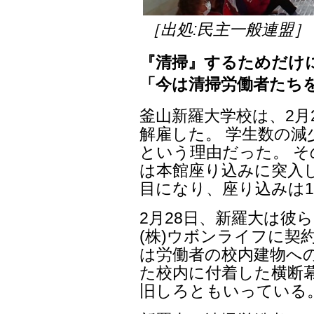
［出処:民主一般連盟］
『清掃』するためだけ
「今は清掃労働者たち
釜山新羅大学校は、2月
解雇した。 学生数の
という理由だった。 そ
は本館座り込みに突入し
目になり、座り込みは1
2月28日、新羅大は彼
(株)ウボンライフに契
は労働者の校内建物へ
た校内に付着した横断
旧しろともいっている