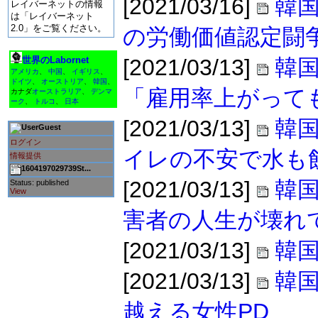
[2021/03/16]
韓国
レイバーネットの情報
は「レイバーネット
2.0」をご覧ください。
の労働価値認定闘
世界のLabornet
[2021/03/13]
韓
アメリカ
、
中国
、
イギリス
、
ドイツ
、
オーストリア
、
韓国
、
「雇用率上がって
カナダ
オーストラリア
、
デンマ
ーク
、
トルコ
、
日本
[2021/03/13]
韓国
Guest
ログイン
イレの不安で水も
情報提供
1604197029739St...
[2021/03/13]
韓国
Status: published
View
害者の人生が壊れ
[2021/03/13]
韓
[2021/03/13]
韓
越える女性PD