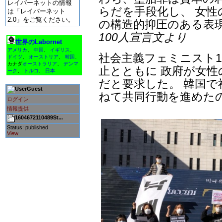
レイバーネットの情報
らだを手段化し、 女
は「レイバーネット
2.0」をご覧ください。
の構造的抑圧のある表
100人宣言文より
世界のLabornet
アメリカ
、
中国
、
イギリス
、
社会主義フェミニスト1
ドイツ
、
オーストリア
、
韓国
、
カナダ
オーストラリア
、
デンマ
止とともに 政府が女
ーク
、
トルコ
、
日本
だと要求した。 韓国
Guest
ねて共同行動を進めた
ログイン
情報提供
1604672110489St...
Status: published
View