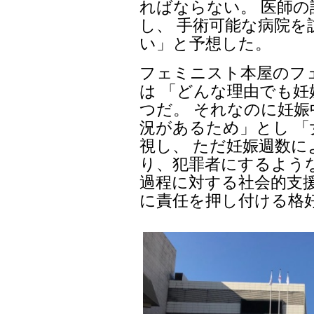
ればならない。 医師
し、 手術可能な病院
い」と予想した。
フェミニスト本屋のフェ
は 「どんな理由でも
つだ。 それなのに妊
況があるため」とし 
視し、 ただ妊娠週数
り、犯罪者にするよう
過程に対する社会的支
に責任を押し付ける格