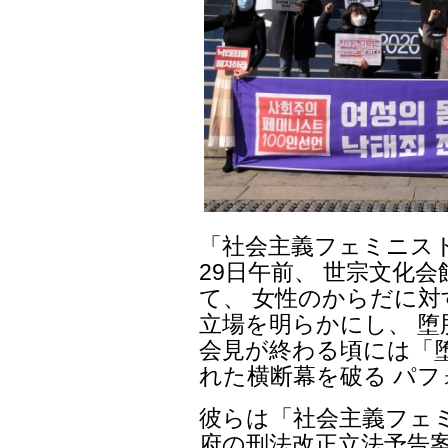
「社会主義フェミニスト
29日午前、 世宗文化
て、 女性のからだに
立場を明らかにし、 堕
会見が終わる頃には「
れた横断幕を破る パ
彼らは「社会主義フェミ
府の刑法改正立法予告案