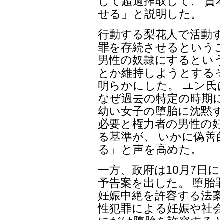
して超過搾取して、 
せる」と説明した。
行動する梨花人で活動
罪を存続させるという
男性の奴隷にするとい
とか維持しようとする
明らかにした。 ユン
なぜ過去の特定の時期
幼い女子の堕胎に沈黙
必要と権力者の男性の
る基準が、 いかに偽
る」と声を高めた。
一方、政府は10月7日
予告案を出した。 堕胎
妊娠中絶を許容する法案
性犯罪による妊娠や社