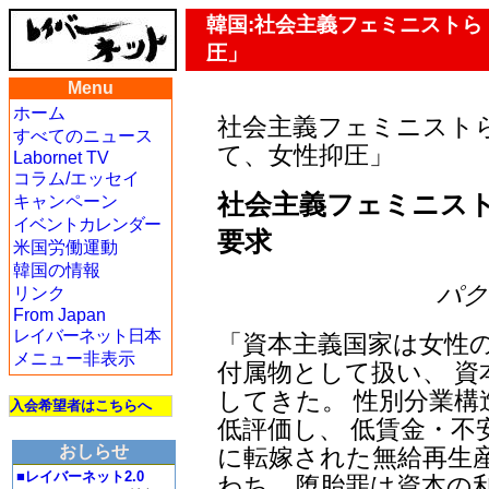
韓国:社会主義フェミニスト
圧」
Menu
ホーム
社会主義フェミニスト
すべてのニュース
て、女性抑圧」
Labornet TV
コラム/エッセイ
社会主義フェミニスト
キャンペーン
イベントカレンダー
要求
米国労働運動
韓国の情報
パク・
リンク
From Japan
レイバーネット日本
「資本主義国家は女性
メニュー非表示
付属物として扱い、 
してきた。 性別分業
入会希望者はこちらへ
低評価し、 低賃金・不
おしらせ
に転嫁された無給再生
■レイバーネット2.0
わち、堕胎罪は資本の