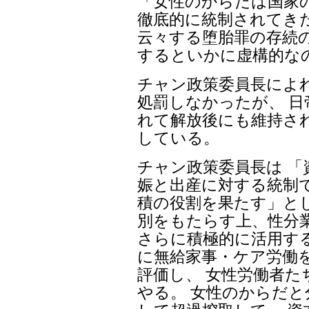
「女性のからだは国家
徹底的に統制されてき
云々する堕胎罪の存続の
するといかに虚構的な
チャン政策委員長によ
処罰しなかったが、 
れて解放後にも維持さ
している。
チャン政策委員長は 「
娠と出産に対する統制
積の役割を果たす」と
別をもたらす上、性分
さらに積極的に活用す
に無給家事・ケア労働
評価し、 女性労働者た
やる。 女性のからだ