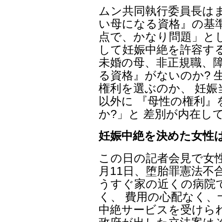
ムン共同執行委員長はま
い母になる資格』の基
点で、かなり問題」と
して妊娠中絶を許容す
未婚の母、非正規職、障
る資格』がないのか? 
権利を選ぶのか、 妊
以外に 『母性の権利
か?」と 差別が内在し
妊娠中絶を決めた女性
この日の記者会見で女性
月11日、堕胎罪憲法不
うすぐ家の近くの病院
く、 費用の心配なく、
中絶サービスを受けられ