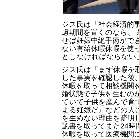
ジス氏は「社会経済的
慮期間を置くのなら、
せば妊娠中絶手術がで
ない有給休暇休暇を使
としなければならない
ジス氏は「まず休暇を
した事実を確認した後
休暇を取って相談機関
婚状態で子供を生むの
ていて子供を産んで育
よる妊娠だ』などの人
を生めない理由を疏明
認書を取ってまた24時
休暇を取って医療機関