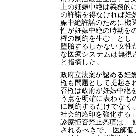
上の妊娠中絶は義務的
の許諾を得なければ妊
娠中絶許諾のために機
性が妊娠中絶の時期を
権の制約を生む」とし 
堕胎するしかない女性
な医療システムは無視
と指摘した。
政府立法案が認める妊
権も問題として提起され
否権は政府が妊娠中絶
う点を明確に表わすも
に制約するだけでなく
社会的烙印を強化する」
診療拒否禁止条項は、 
されるべきで、 医師