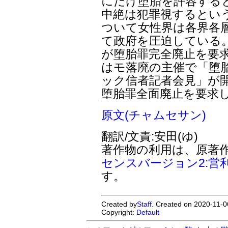
にだけ堕胎を許容する
中絶は犯罪視するとい
ついて女性界は各界各
て政府を圧迫している。
が堕胎罪完全廃止を要求
はモ落廃の主催で「堕
ック信者記者会見」が
堕胎罪全面廃止を要求
原文(チャムセサン)
翻訳/文責:安田(ゆ)
著作物の利用は、原著
センスバージョン2:営
す。
Created by
Staff
. Created on 2020-11-0
Copyright:
Default