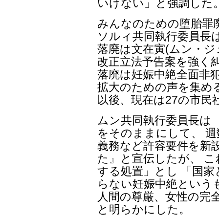
いけない」と強調した
みんなのための堕胎罪廃
ソルィ共同執行委員長は
落廃は文在寅(ムン・ジ
改正立法予告案を強く
落廃は妊娠中絶全面非
拡大のための声を集める
以後、現在は27の市民
ムン共同執行委員長は 
をそのままにして、 
義務など許容要件を新設
た』と宣伝したが、 
する処置」とし 「国
らない妊娠中絶という
人間の尊厳、女性の完
と明らかにした。