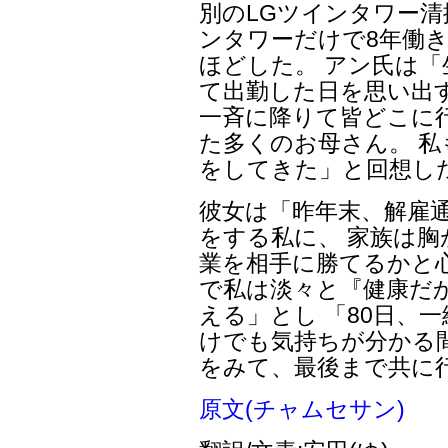
別のLGツインタワー清
ンタワーだけで8年働
ほどした。 アン氏は
て出勤した日を思い出
一斉に降りて皆どこに
た多くのお母さん。 私
をしてきた」と回想し
彼女は「昨年末、解雇通
をする私に、 家族は胸
業を相手に勝てるかと
で私は淡々と『健康だ
える」とし 「80日、
けでも気持ちが分かる
をみて、最後まで共に
原文(チャムセサン)