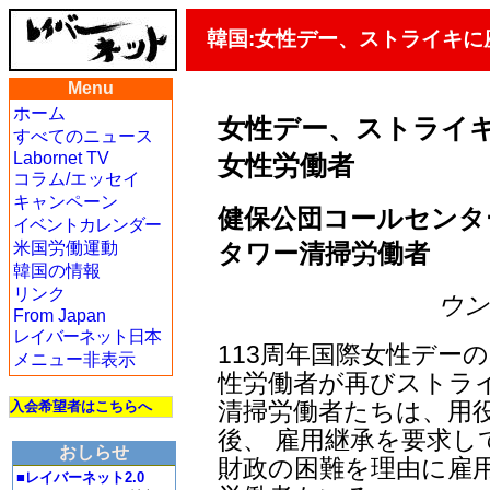
韓国:女性デー、ストライキ
Menu
ホーム
女性デー、ストライ
すべてのニュース
Labornet TV
女性労働者
コラム/エッセイ
キャンペーン
健保公団コールセンタ
イベントカレンダー
タワー清掃労働者
米国労働運動
韓国の情報
リンク
ウン・
From Japan
レイバーネット日本
113周年国際女性デー
メニュー非表示
性労働者が再びストラ
清掃労働者たちは、用
入会希望者はこちらへ
後、 雇用継承を要求し
おしらせ
財政の困難を理由に雇
■レイバーネット2.0