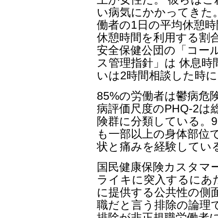
い病気にかかってきた
働者の1日の平均休憩時
休憩時間を利用する割合も
安全保健公団の「コー
ス管理指針」は 休息時
いは2時間相談した時に
85%の労働者は鬱病危
病評価尺度のPHQ-2
険群に分類している。9
も一部以上の身体部位
状と痛みを経験してい
国民健康保険カスタマ
ライキに突入するにあ
に提供する公共性の側
職だと言う排除の論理
排除が非正規職労働者