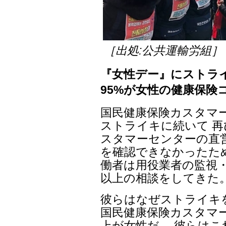
［出処:公共運輸労組］
『女性デー』にストラ
95%が女性の健康保険
国民健康保険カスタマー
ストライキに続いて 再
スタマーセンターの直
を確認できなかったた
働者は用役業者の監視・統
以上の相談をしてきた
彼らはなぜストライキ
国民健康保険カスタマー
上が女性だ。 彼らは