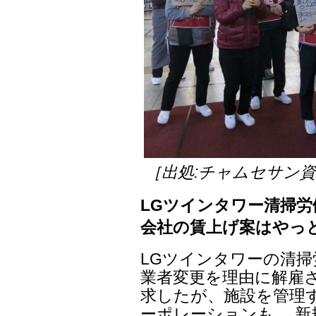
［出処:チャムセサン
LGツインタワー清掃
会社の賃上げ案はやっと
LGツインタワーの清
業者変更を理由に解雇さ
求したが、施設を管理す
ーポレーションも、 