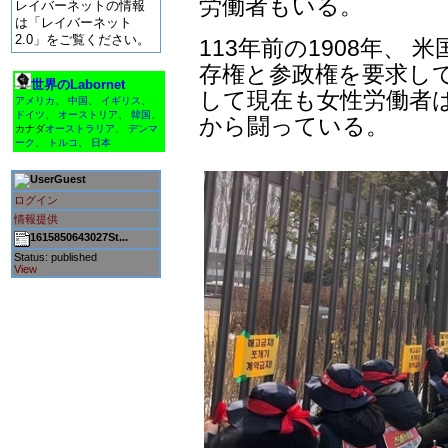
労働者もいる。
レイバーネットの情報
は「レイバーネット
2.0」をご覧ください。
113年前の1908年、
存権と参政権を要求し
世界のLabornet
して現在も女性労働者
アメリカ
、
中国
、
イギリス
、
ドイツ
、
オーストリア
、
韓国
、
から闘っている。
カナダ
オーストラリア
、
デンマ
ーク
、
トルコ
、
日本
Guest
ログイン
情報提供
1615850643027St...
Status: published
View