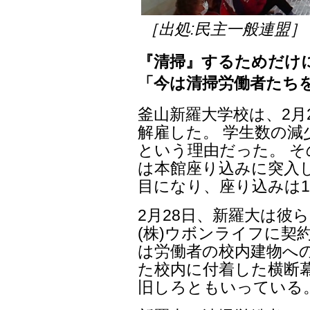
［出処:民主一般連盟］
『清掃』するためだけ
「今は清掃労働者たち
釜山新羅大学校は、2月
解雇した。 学生数の
という理由だった。 そ
は本館座り込みに突入し
目になり、座り込みは1
2月28日、新羅大は彼
(株)ウボンライフに契
は労働者の校内建物へ
た校内に付着した横断
旧しろともいっている