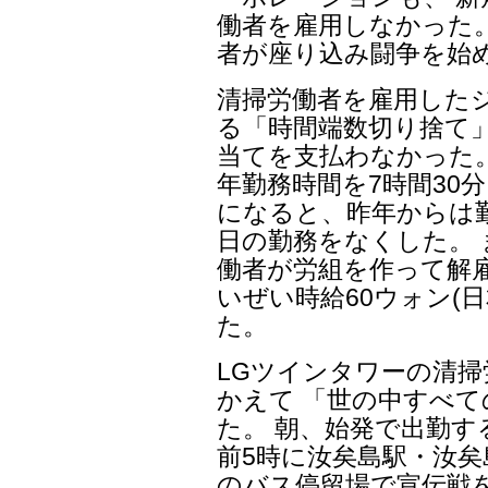
働者を雇用しなかった。
者が座り込み闘争を始め
清掃労働者を雇用したジス
る「時間端数切り捨て
当てを支払わなかった。
年勤務時間を7時間30
になると、昨年からは勤
日の勤務をなくした。 ま
働者が労組を作って解
いぜい時給60ウォン(
た。
LGツインタワーの清掃
かえて 「世の中すべ
た。 朝、始発で出勤す
前5時に汝矣島駅・汝
のバス停留場で宣伝戦