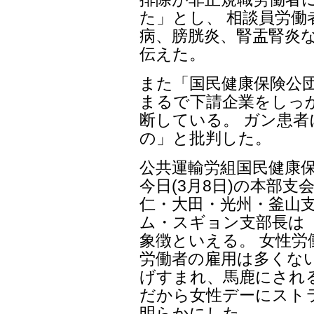
た」とし、 相談員労働
病、膀胱炎、腎盂腎炎
伝えた。
また「国民健康保険公
まるで下請企業をしっ
断している。 ガン患
の」と批判した。
公共運輸労組国民健康
今日(3月8日)の本部支
仁・大田・光州・釜山
ム・スギョン支部長は
象徴といえる。 女性
労働者の雇用は多くな
げすまれ、馬鹿にされ
だから女性デーにスト
明らかにした。