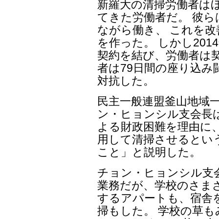
新羅大の清掃労働者はほ
てきた労働者だ。 彼
ながら働き、 これを改
を作った。 しかし20
契約を結び、労働者は契
者は79日間の座り込み
対抗した。
民主一般連盟釜山地域
ン・ヒョンシル支会長
よる財政困難を理由に
用して清掃させるとい
こと」と説明した。
チョン・ヒョンシル支
業務だが、学校のさま
するアパートも、宿舎
掃もした。 学校の草