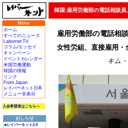
韓国:雇用労働部の電話相談員
Menu
ホーム
雇用労働部の電話相
すべてのニュース
Labornet TV
女性労組、直接雇用・
コラム/エッセイ
キャンペーン
イベントカレンダー
キム・ハ
米国労働運動
韓国の情報
リンク
From Japan
レイバーネット日本
メニュー非表示
入会希望者はこちらへ
おしらせ
■レイバーネット2.0