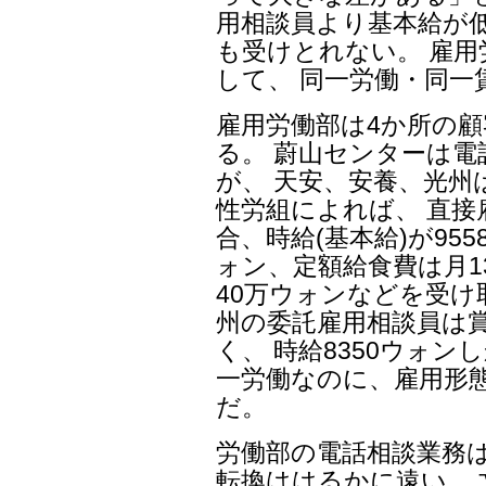
用相談員より基本給が
も受けとれない。 雇
して、 同一労働・同
雇用労働部は4か所の
る。 蔚山センターは
が、 天安、安養、光州
性労組によれば、 直
合、時給(基本給)が95
ォン、定額給食費は月
40万ウォンなどを受け
州の委託雇用相談員は
く、 時給8350ウォン
一労働なのに、雇用形
だ。
労働部の電話相談業務
転換ははるかに遠い。 