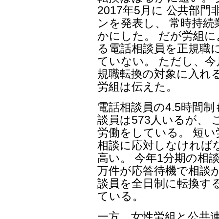
2017年5月に 公共
ンを発表し、 常時持
かにした。 だが労組
る電話相談員を正規職
ていない。 ただし、
規職転換の対象に入れ
労組は伝えた。
電話相談員の4.5時間
談員は573人いるが、 こ
労働をしている。 短
相談に応対しなければ
高い。 今年1分期の相談
万件が応答待機で相談
談員を全日制に転換す
ている。
一方、女性労組と公共連