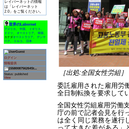
レイバーネットの情報
は「レイバーネット
2.0」をご覧ください。
世界のLabornet
アメリカ
、
中国
、
イギリス
、
ドイツ
、
オーストリア
、
韓国
、
カナダ
オーストラリア
、
デンマ
ーク
、
トルコ
、
日本
Guest
ログイン
情報提供
1558008756264St...
［出処:全国女性労組］
Status: published
View
委託雇用された雇用労働
全日制転換を要求して
全国女性労組雇用労働支
庁の前で記者会見を行っ
は全く同じ業務を遂行
って大きな差がある」