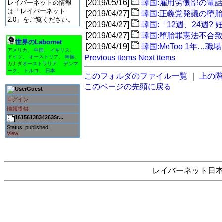
[2019/05/16]
韓国:雇用労働部の電
レイバーネットの情報
は「レイバーネット
[2019/04/27]
韓国:正義党発議の堕
2.0」をご覧ください。
[2019/04/27]
韓国:「12週、24週
[2019/04/27]
韓国:堕胎罪憲法不合
世界のLabornet
[2019/04/19]
韓国:MeToo 1年
アメリカ
、
中国
、
イギリス
、
Previous items
Next items
ドイツ
、
オーストリア
、
韓国
、
カナダ
オーストラリア
、
デンマ
ーク
、
トルコ
、
日本
このフォルダのファイル一覧
｜
上の
このページの先頭に戻る
Guest
ログイン
情報提供
1615613834263St...
Status: published
View
レイバーネット日本