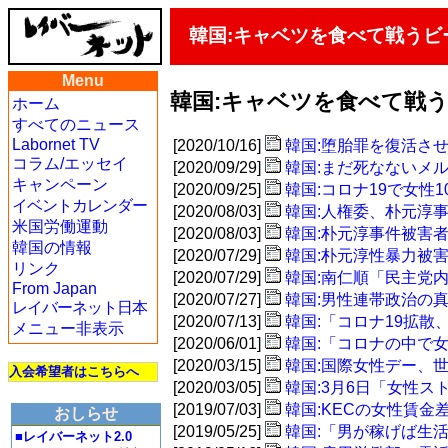
韓国:キャベツを食べて戦う
Menu
韓国:キャベツを食べて戦
ホーム
すべてのニュース
Labornet TV
[2020/10/16]
韓国:堕胎罪を復活さ
コラム/エッセイ
[2020/09/29]
韓国:まだ死なないメ
キャンペーン
[2020/09/25]
韓国:コロナ19で女性
イベントカレンダー
[2020/08/03]
韓国:人権委、朴元淳
米国労働運動
[2020/08/03]
韓国:朴元淳事件被害
韓国の情報
[2020/07/29]
韓国:朴元淳性暴力被
リンク
[2020/07/29]
韓国:南仁順「民主党
From Japan
[2020/07/27]
韓国:男性連帯政治の
レイバーネット日本
[2020/07/13]
韓国:「コロナ19拡
メニュー非表示
[2020/06/01]
韓国:「コロナの中で
[2020/03/15]
韓国:国際女性デー、
入会希望者はこちらへ
[2020/03/05]
韓国:3月6日「女性
[2019/07/03]
韓国:KECの女性賃金
おしらせ
[2019/05/25]
韓国:「男が稼げば生活
■レイバーネット2.0