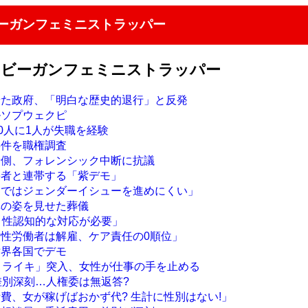
ビーガンフェミニストラッパー
うビーガンフェミニストラッパー
せた政府、「明白な歴史的退行」と反発
ルソプウェクピ
10人に1人が失職を経験
事件を職権調査
者側、フォレンシック中断に抗議
害者と連帯する「紫デモ」
内ではジェンダーイシューを進めにくい」
真の姿を見せた葬儀
散、性認知的な対応が必要」
女性労働者は解雇、ケア責任の0順位」
世界各国でデモ
ストライキ」突入、女性が仕事の手を止める
差別深刻…人権委は無返答?
費、女が稼げばおかず代? 生計に性別はない!」