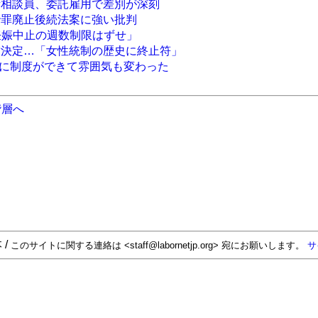
話相談員、委託雇用で差別が深刻
胎罪廃止後続法案に強い批判
? 妊娠中止の週数制限はずせ」
致決定…「女性統制の歴史に終止符」
…職場に制度ができて雰囲気も変わった
階層へ
 /
このサイトに関する連絡は <staff@labornetjp.org> 宛にお願いします。
サ