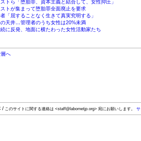
ニストら「堕胎罪、資本主義と結合して、女性抑圧」
ニストが集まって堕胎罪全面廃止を要求
害者「屈することなく生きて真実究明する」
スの天井…管理者のうち女性は20%未満
存続に反発、地面に横たわった女性活動家たち
階層へ
 /
このサイトに関する連絡は <staff@labornetjp.org> 宛にお願いします。
サ