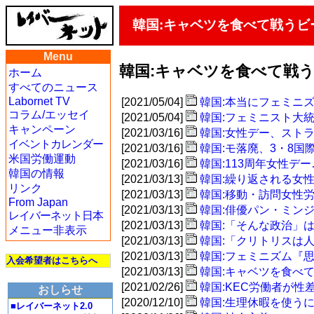
韓国:キャベツを食べて戦う
Menu
韓国:キャベツを食べて戦
ホーム
すべてのニュース
Labornet TV
[2021/05/04]
韓国:本当にフェミニ
コラム/エッセイ
[2021/05/04]
韓国:フェミニスト大
キャンペーン
[2021/03/16]
韓国:女性デー、スト
イベントカレンダー
[2021/03/16]
韓国:モ落廃、3・8
米国労働運動
[2021/03/16]
韓国:113周年女性
韓国の情報
[2021/03/13]
韓国:繰り返される女
リンク
[2021/03/13]
韓国:移動・訪問女性
From Japan
[2021/03/13]
韓国:俳優パン・ミン
レイバーネット日本
[2021/03/13]
韓国:「そんな政治」
メニュー非表示
[2021/03/13]
韓国:「クリトリスは
[2021/03/13]
韓国:フェミニズム『
入会希望者はこちらへ
[2021/03/13]
韓国:キャベツを食べ
[2021/02/26]
韓国:KEC労働者が
おしらせ
[2020/12/10]
韓国:生理休暇を使う
■レイバーネット2.0