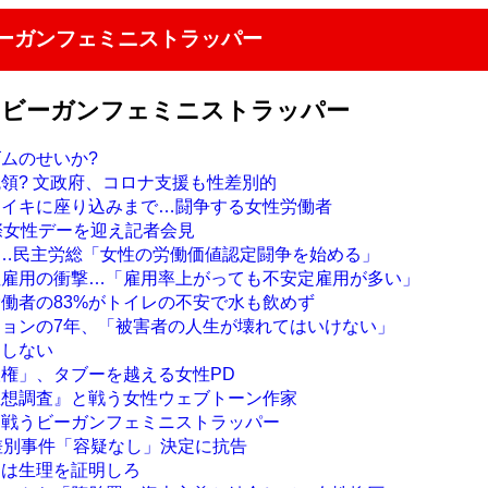
ビーガンフェミニストラッパー
うビーガンフェミニストラッパー
ズムのせいか?
統領? 文政府、コロナ支援も性差別的
ライキに座り込みまで…闘争する女性労働者
国際女性デーを迎え記者会見
デー…民主労総「女性の労働価値認定闘争を始める」
性雇用の衝撃…「雇用率上がっても不安定雇用が多い」
労働者の83%がトイレの不安で水も飲めず
ジョンの7年、「被害者の人生が壊れてはいけない」
はしない
人権」、タブーを越える女性PD
思想調査』と戦う女性ウェブトーン作家
て戦うビーガンフェミニストラッパー
性差別事件「容疑なし」決定に抗告
には生理を証明しろ