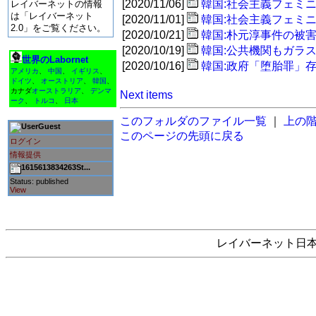
[2020/11/06]
韓国:社会主義フェミ
レイバーネットの情報
は「レイバーネット
[2020/11/01]
韓国:社会主義フェミ
2.0」をご覧ください。
[2020/10/21]
韓国:朴元淳事件の被
[2020/10/19]
韓国:公共機関もガラ
世界のLabornet
[2020/10/16]
韓国:政府「堕胎罪」
アメリカ
、
中国
、
イギリス
、
ドイツ
、
オーストリア
、
韓国
、
カナダ
オーストラリア
、
デンマ
Next items
ーク
、
トルコ
、
日本
このフォルダのファイル一覧
｜
上の
Guest
このページの先頭に戻る
ログイン
情報提供
1615613834263St...
Status: published
View
レイバーネット日本