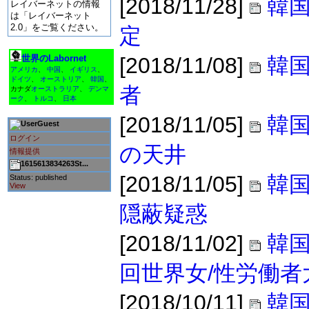
[2018/11/28]
韓
レイバーネットの情報
は「レイバーネット
2.0」をご覧ください。
定
世界のLabornet
[2018/11/08]
韓
アメリカ
、
中国
、
イギリス
、
ドイツ
、
オーストリア
、
韓国
、
者
カナダ
オーストラリア
、
デンマ
ーク
、
トルコ
、
日本
[2018/11/05]
韓
Guest
ログイン
の天井
情報提供
1615613834263St...
[2018/11/05]
韓
Status: published
View
隠蔽疑惑
[2018/11/02]
韓国
回世界女/性労働者
[2018/10/11]
韓国