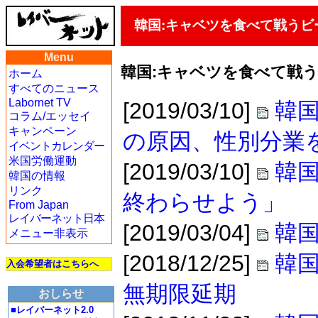
韓国:キャベツを食べて戦う
Menu
韓国:キャベツを食べて戦
ホーム
すべてのニュース
Labornet TV
[2019/03/10]
韓
コラム/エッセイ
キャンペーン
の原因、性別分業
イベントカレンダー
米国労働運動
[2019/03/10]
韓国
韓国の情報
リンク
終わらせよう」
From Japan
レイバーネット日本
[2019/03/04]
韓国
メニュー非表示
[2018/12/25]
韓
入会希望者はこちらへ
無期限延期
おしらせ
■レイバーネット2.0