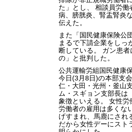
た」とし、 相談員労働
病、膀胱炎、腎盂腎炎
伝えた。
また「国民健康保険公
まるで下請企業をしっ
断している。 ガン患
の」と批判した。
公共運輸労組国民健康
今日(3月8日)の本部支
仁・大田・光州・釜山
ム・スギョン支部長は
象徴といえる。 女性
労働者の雇用は多くな
げすまれ、馬鹿にされ
だから女性デーにスト
明らかにした。