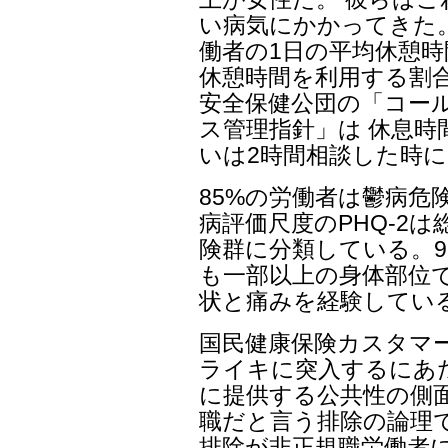
い病気にかかってきた
働者の1日の平均休憩時
休憩時間を利用する割合も
安全保健公団の「コー
ス管理指針」は 休息時
いは2時間相談した時に
85%の労働者は鬱病危
病評価尺度のPHQ-2
険群に分類している。9
も一部以上の身体部位
状と痛みを経験してい
国民健康保険カスタマ
ライキに突入するにあ
に提供する公共性の側
職だと言う排除の論理
排除が非正規職労働者