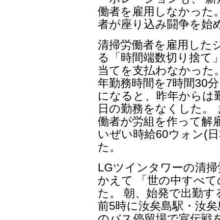
働者を雇用しなかった。
者が座り込み闘争を始め
清掃労働者を雇用したジス
る「時間端数切り捨て
当てを支払わなかった。
年勤務時間を7時間30
になると、昨年からは勤
日の勤務をなくした。 ま
働者が労組を作って解
いぜい時給60ウォン(
た。
LGツインタワーの清掃
かえて 「世の中すべ
た。 朝、始発で出勤す
前5時に汝矣島駅・汝
のバス停留場で宣伝戦