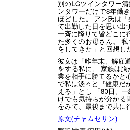
別のLGツインタワー清
ンタワーだけで8年働
ほどした。 アン氏は
て出勤した日を思い出
一斉に降りて皆どこに
た多くのお母さん。 私
をしてきた」と回想し
彼女は「昨年末、解雇通
をする私に、 家族は胸
業を相手に勝てるかと
で私は淡々と『健康だ
える」とし 「80日、
けでも気持ちが分かる
をみて、最後まで共に
原文(チャムセサン)