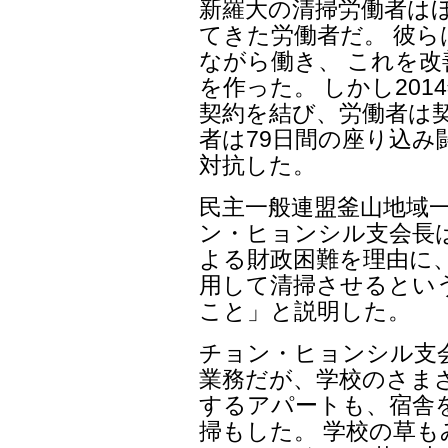
新羅大の清掃労働者はほ
てきた労働者だ。 彼
ながら働き、 これを改
を作った。 しかし20
契約を結び、労働者は契
者は79日間の座り込み
対抗した。
民主一般連盟釜山地域
ン・ヒョンシル支会長
よる財政困難を理由に
用して清掃させるとい
こと」と説明した。
チョン・ヒョンシル支
業務だが、学校のさま
するアパートも、宿舎
掃もした。 学校の草