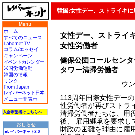
韓国:女性デー、ストライキ
Menu
ホーム
女性デー、ストライ
すべてのニュース
Labornet TV
女性労働者
コラム/エッセイ
キャンペーン
健保公団コールセンタ
イベントカレンダー
タワー清掃労働者
米国労働運動
韓国の情報
リンク
ウン・
From Japan
レイバーネット日本
113周年国際女性デー
メニュー非表示
性労働者が再びストラ
清掃労働者たちは、用
入会希望者はこちらへ
後、 雇用継承を要求し
おしらせ
財政の困難を理由に雇
■レイバーネット2.0