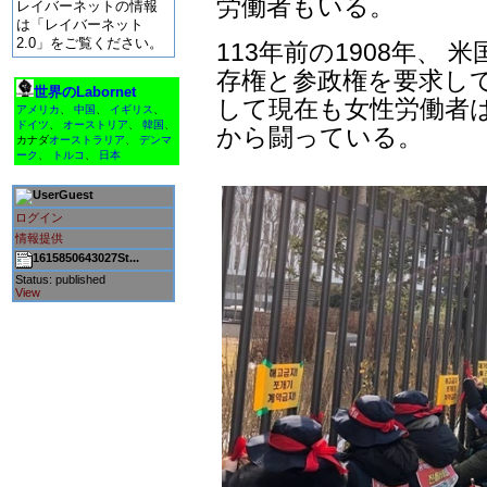
労働者もいる。
レイバーネットの情報
は「レイバーネット
2.0」をご覧ください。
113年前の1908年、
存権と参政権を要求し
世界のLabornet
して現在も女性労働者
アメリカ
、
中国
、
イギリス
、
ドイツ
、
オーストリア
、
韓国
、
から闘っている。
カナダ
オーストラリア
、
デンマ
ーク
、
トルコ
、
日本
Guest
ログイン
情報提供
1615850643027St...
Status: published
View