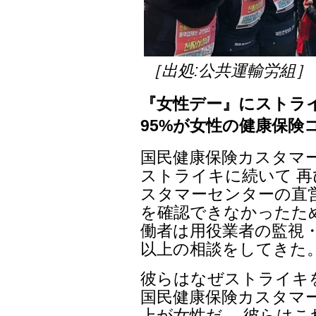
［出処:公共運輸労組］
『女性デー』にストラ
95%が女性の健康保険
国民健康保険カスタマー
ストライキに続いて 再
スタマーセンターの直
を確認できなかったた
働者は用役業者の監視・統
以上の相談をしてきた
彼らはなぜストライキ
国民健康保険カスタマー
上が女性だ。 彼らは