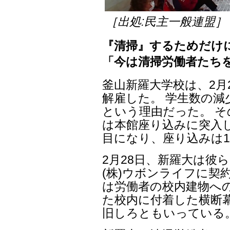
［出処:民主一般連盟］
『清掃』するためだけ
「今は清掃労働者たち
釜山新羅大学校は、2月
解雇した。 学生数の
という理由だった。 そ
は本館座り込みに突入し
目になり、座り込みは1
2月28日、新羅大は彼
(株)ウボンライフに契
は労働者の校内建物へ
た校内に付着した横断
旧しろともいっている