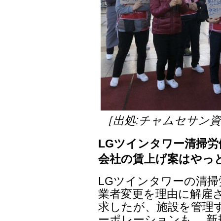
［出処:チャムセサン
LGツインタワー清掃
会社の賃上げ案はやっと
LGツインタワーの清
業者変更を理由に解雇さ
求したが、施設を管理す
ーポレーションも、 