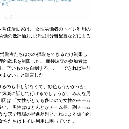
レ常任活動家は、 女性労働者のトイレ利用の
性労働の低評価および性別分離配置などによる
、労働者たちは水の摂取をできるだけ制限し
理的欲求を制限した。 面接調査の参加者は
り、辛いものを自制する」、 「できれば午前
飲まない」と証言した。
けるのも申し訳なくて、顔色もうかがうが、
に気楽に話して行けるでしょうが、 みんな男
H氏は 「女性がとても多いので女性のチーム
多い。 男性はほとんどがチーム長、副チーム
ような形で職場の昇進差別とこれによる偏向的
 女性たちはトイレ利用に困っていた。