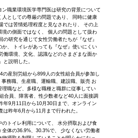
ヨン職業環境医学専門医は研究の背景について
く人としての尊厳の問題であり、 同時に健康
場では苦情処理程度と見なされたり、 その上
環境の側面ではなく、 個人の問題として扱わ
今回の研究を通じて女性労働者たちが『なぜ』
のか、 トイレがあっても『なぜ』使いにくい
る労働環境、文化、認識などのさまざまな面か
」と説明した。
4の産別労組から899人の女性組合員が参加し
職、事務職、生産職、運輸職、建設職、販売 お
管理職など、多様な職種と職群に従事してい
の組合員、障害者、性少数者など40人に面接調
年9月11日から10月30日まで、オンライン
査は昨年6月から11月まで行われた。
中のトイレ利用について、 水分摂取および食
体の36.9%、30.3%で、 少なくない労働者
食物摂取を制限していることが明らかになっ