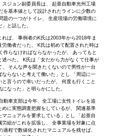
・スジョン副委員長は、 起亜自動車光州工場
らだを基本値として設計されたラインに少数の
問題の一つがトイレ、 生産現場の労働環境に
だ」と話した。
ば、 事例者のK氏は2003年から2018年ま
労働者だった。 K氏は初めて配置された時は
く作らなければならなかったが、 あってもと
述べた。 K氏は「女だから力がなくて仕事が
て、 そんな声を聞きたくないので男性が一台
ばならないと考えて働いた」とし 「周辺に一
いと言うので幸いだったが、 何度も行くこと
気になった」と明らかにした。
亜自動車支部は今年、全工場に女性トイレを追
ために実態調査把握をしているが、 関連基準
たマニュアルを要求している」とし 「起亜自
属労組がこれを拡張し、 全事業場を対象に点
この過程で数値化されたマニュアルを残せば、