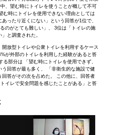
勤務中、望む時にトイレを使うことが概して不可
 望む時にトイレを使用できない理由としては
にあったり近くにない」という回答が1位で、
るのがとても難しい」、 3位は「トイレの施
い」と調査された。
、開放型トイレや公衆トイレを利用するケース
34%が外部のトイレを利用した経験があると答
する部分は 「望む時にトイレを使用できず、
」という回答が最も多く、 「非衛生的な施設で健
という回答がその次を占めた。 この他に、回答者
公衆トイレで安全問題を感じたことがある」と答
く