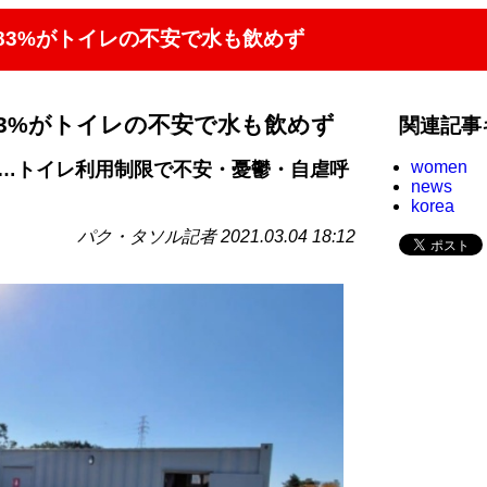
83%がトイレの不安で水も飲めず
3%がトイレの不安で水も飲めず
関連記事
women
問…トイレ利用制限で不安・憂鬱・自虐呼
news
korea
パク・タソル記者 2021.03.04 18:12