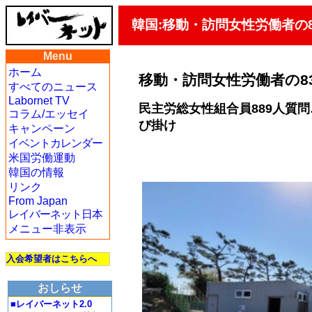
韓国:移動・訪問女性労働者の
Menu
ホーム
移動・訪問女性労働者の8
すべてのニュース
Labornet TV
民主労総女性組合員889人質
コラム/エッセイ
び掛け
キャンペーン
イベントカレンダー
米国労働運動
韓国の情報
リンク
From Japan
レイバーネット日本
メニュー非表示
入会希望者はこちらへ
おしらせ
■レイバーネット2.0