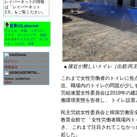
レイバーネットの情報
は「レイバーネット
2.0」をご覧ください。
世界のLabornet
アメリカ
、
中国
、
イギリス
、
ドイツ
、
オーストリア
、
韓国
、
カナダ
オーストラリア
、
デンマ
ーク
、
トルコ
、
日本
Guest
ログイン
▲接近が難しいトイレ［出処:民
情報提供
1615614257907St...
これまで女性労働者のトイレに焦
Status: published
View
近、職場内のトイレの問題が少し
労組連盟女性委員会は2019年の
働環境実態を告発し、 トイレ設
民主労総女性委員会と韓国労働安全
教育会館で 「女性労働者職場内
き、 これまで注目されてこなか
起した。