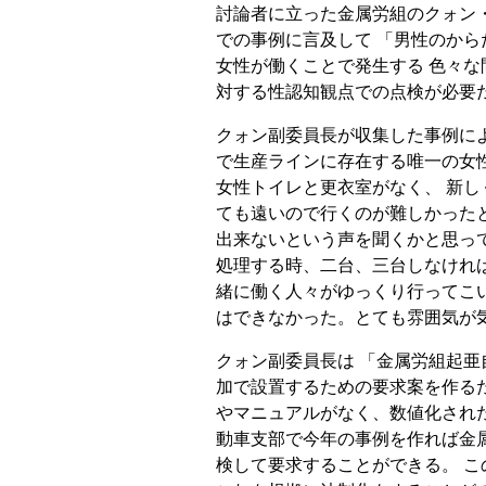
討論者に立った金属労組のクォン
での事例に言及して 「男性のか
女性が働くことで発生する 色々な
対する性認知観点での点検が必要
クォン副委員長が収集した事例によれ
で生産ラインに存在する唯一の女性
女性トイレと更衣室がなく、 新し
ても遠いので行くのが難しかったと
出来ないという声を聞くかと思っ
処理する時、二台、三台しなけれ
緒に働く人々がゆっくり行ってこ
はできなかった。とても雰囲気が
クォン副委員長は 「金属労組起
加で設置するための要求案を作る
やマニュアルがなく、数値化され
動車支部で今年の事例を作れば金
検して要求することができる。 