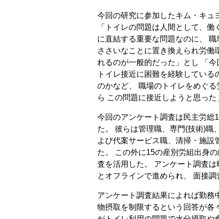
今回の研究に参加したキム・キュ
「トイレの問題は人間として、働
に直結する重要な問題なのに、 職
ささいなことに置き換えられ労働
れるのが一般的だった」とし 「
トイレ接近に困難を経験している
のかなど、 職場のトイレをめぐ
ら この問題に接近しようと思った
今回のアンケート調査は民主労総1
た。 彼らは管理職、専門(技術)
よび代案サービス職、清掃・施設
た。 この外に15の産別労組出身
査を活用した。 アンケート調査は昨
とオフラインで進められ、 面接調
アンケート調査結果によれば勤務
物摂取を制限するという回答が各々全
がトイレ利用の問題で水分摂取や