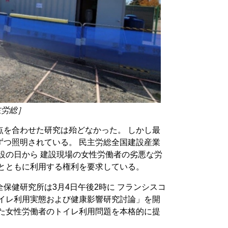
主労総］
点を合わせた研究は殆どなかった。 しかし最
ずつ照明されている。 民主労総全国建設産業
建設の日から 建設現場の女性労働者の劣悪な労
置とともに利用する権利を要求している。
保健研究所は3月4日午後2時に フランシスコ
トイレ利用実態および健康影響研究討論」を開
った女性労働者のトイレ利用問題を本格的に提