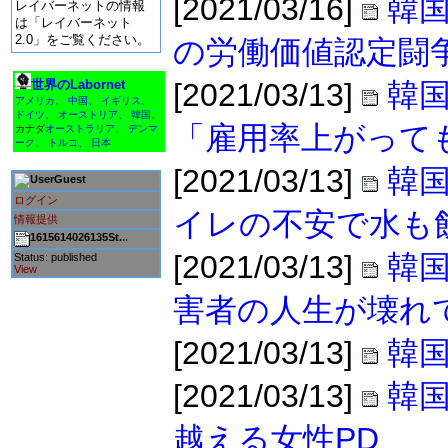
[2021/03/16]
韓国
レイバーネットの情報
は「レイバーネット
2.0」をご覧ください。
の労働価値認定闘
世界のLabornet
[2021/03/13]
韓
アメリカ
、
中国
、
イギリス
、
ドイツ
、
オーストリア
、
韓国
、
「雇用率上がって
カナダ
オーストラリア
、
デンマ
ーク
、
トルコ
、
日本
[2021/03/13]
韓国
Guest
ログイン
イレの不安で水も
情報提供
1615614026135St...
[2021/03/13]
韓国
Status: published
View
害者の人生が壊れ
[2021/03/13]
韓
[2021/03/13]
韓
越える女性PD