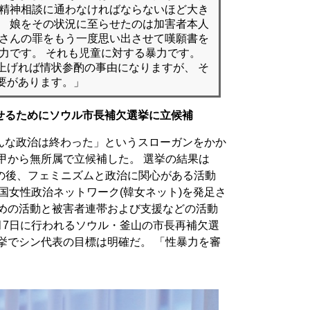
が精神相談に通わなければならないほど大き
、 娘をその状況に至らせたのは加害者本人
父さんの罪をもう一度思い出させて嘆願書を
力です。 それも児童に対する暴力です。
上げれば情状参酌の事由になりますが、 そ
要があります。」
せるためにソウル市長補欠選挙に立候補
んな政治は終わった」というスローガンをかか
甲から無所属で立候補した。 選挙の結果は
 その後、フェミニズムと政治に関心がある活動
韓国女性政治ネットワーク(韓女ネット)を発足さ
ための活動と被害者連帯および支援などの活動
月7日に行われるソウル・釜山の市長再補欠選
挙でシン代表の目標は明確だ。 「性暴力を審