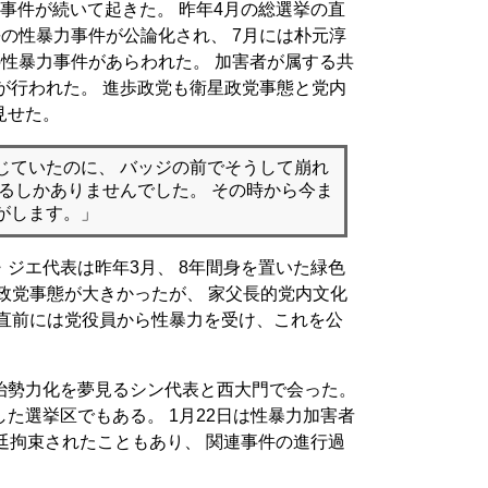
事件が続いて起きた。 昨年4月の総選挙の直
長の性暴力事件が公論化され、 7月には朴元淳
の性暴力事件があらわれた。 加害者が属する共
害が行われた。 進歩政党も衛星政党事態と党内
見せた。
じていたのに、 バッジの前でそうして崩れ
いるしかありませんでした。 その時から今ま
がします。」
ジエ代表は昨年3月、 8年間身を置いた緑色
政党事態が大きかったが、 家父長的党内文化
の直前には党役員から性暴力を受け、これを公
治勢力化を夢見るシン代表と西大門で会った。
た選挙区でもある。 1月22日は性暴力加害者
廷拘束されたこともあり、 関連事件の進行過