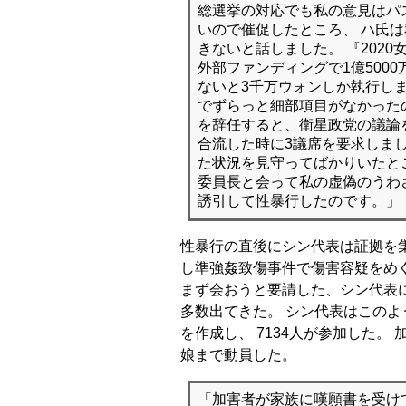
総選挙の対応でも私の意見はパ
いので催促したところ、 ハ氏
きないと話しました。 『202
外部ファンディングで1億500
ないと3千万ウォンしか執行し
でずらっと細部項目がなかった
を辞任すると、衛星政党の議論
合流した時に3議席を要求しまし
た状況を見守ってばかりいたと
委員長と会って私の虚偽のうわ
誘引して性暴行したのです。」
性暴行の直後にシン代表は証拠を
し準強姦致傷事件で傷害容疑をめ
まず会おうと要請した、シン代表
多数出てきた。 シン代表はこの
を作成し、 7134人が参加した。
娘まで動員した。
「加害者が家族に嘆願書を受け