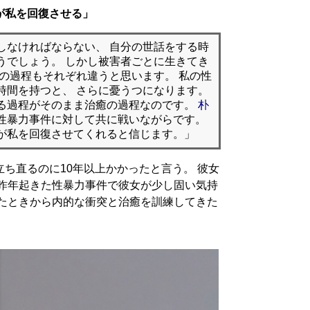
が私を回復させる」
しなければならない、 自分の世話をする時
うでしょう。 しかし被害者ごとに生きてき
復の過程もそれぞれ違うと思います。 私の性
時間を持つと、 さらに憂うつになります。
る過程がそのまま治癒の過程なのです。
朴
性暴力事件に対して共に戦いながらです。
が私を回復させてくれると信じます。」
ち直るのに10年以上かかったと言う。 彼女
 昨年起きた性暴力事件で彼女が少し固い気持
ったときから内的な衝突と治癒を訓練してきた