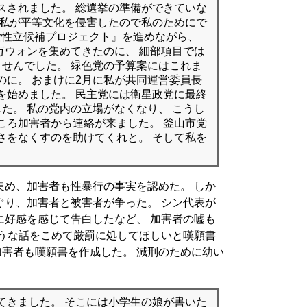
スされました。 総選挙の準備ができていな
は私が平等文化を侵害したので私のためにで
0女性立候補プロジェクト』を進めながら、
0万ウォンを集めてきたのに、 細部項目では
ませんでした。 緑色党の予算案にはこれま
のに。 おまけに2月に私が共同運営委員長
を始めました。 民主党には衛星政党に最終
た。 私の党内の立場がなくなり、 こうし
ころ加害者から連絡が来ました。 釜山市党
さをなくすのを助けてくれと。 そして私を
集め、加害者も性暴行の事実を認めた。 しか
ぐり、加害者と被害者が争った。 シン代表が
に好感を感じて告白したなど、 加害者の嘘も
ような話をこめて厳罰に処してほしいと嘆願書
 加害者も嘆願書を作成した。 減刑のために幼い
てきました。 そこには小学生の娘が書いた