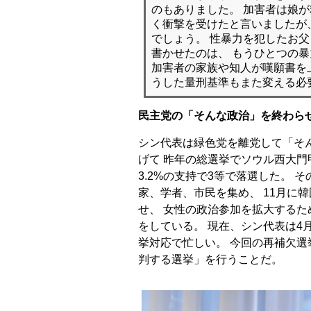
のもありました。 加害者は娘
く衝撃を受けたと言いましたが
でしょう。 性暴力を犯したお
書かせたのは、 もうひとつの暴
加害者の家族や知人が嘆願書を
うした量刑基準もまた変える必
民主党の「そんな政治」を終わら
シン代表は緑色党を離党して「そ
げて 昨年の総選挙でソウル西大門
3.2%の支持で3等で落選した。
家、学者、市民を集め、 11月に
せ、 女性の政治参加を拡大する
をしている。 現在、シン代表は4
挙対応で忙しい。 今回の再補欠選
判する選挙」を行うことだ。