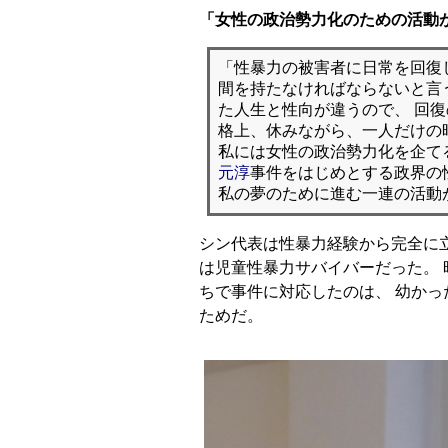
「女性の政治勢力化のための活動
「性暴力の被害者に日常を回復
間を持たなければならないと言
た人生と性向が違うので、 回
格上、休みながら、一人だけの
私には女性の政治勢力化を企て
元淳
事件をはじめとする政界の
私の夢のために進む一連の活動
シン代表は性暴力経験から完全に立
は児童性暴力サバイバーだった。
ちで事件に対応したのは、 幼か
ためだ。