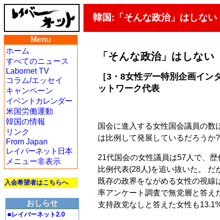
韓国:「そんな政治」はしない
Menu
ホーム
「そんな政治」はしない
すべてのニュース
Labornet TV
［3・8女性デー特別企画イン
コラム/エッセイ
ットワーク代表
キャンペーン
イベントカレンダー
米国労働運動
韓国の情報
国会に進入する女性国会議員の数
リンク
は比例して発展しているだろうか
From Japan
レイバーネット日本
21代国会の女性議員は57人で、歴
メニュー非表示
比例代表(28人)を追い抜いた。
既存の政界をながめる女性の視線は
入会希望者はこちらへ
率アンケート調査で無党層と答えた女
おしらせ
支持政党なしと答えた女性も13.1
■レイバーネット2.0