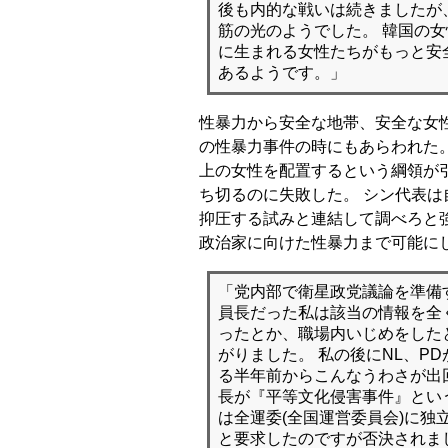
後も内的な戦いは続きましたが
筋の光のようでした。 韓国の
に生まれる女性たちがもっと安
あるようです。」
性暴力から安全な地帯、安全な女
の性暴力事件の時にもあらわれた。
上の女性を配置するという綱領が
ち切るのに失敗した。 シン代表は
抑圧する試みと連結して調べろと
政治家に向けた性暴力まで可能に
「党内部で衛星政党議論を準備
員長だった私は該当の情報を全
ったとか、職場内いじめをした
がりました。 私の後にNL、P
る半年前からこんなうわさが出
長が『平等文化侵害事件』とい
は全運委(全国運営委員会)に独
と要求したのですが否決されま