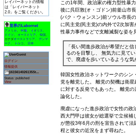
レイバーネットの情報
この1年間、政治家の権力型性暴力
は「レイバーネット
後に呉巨敦(オ・ゴドン)前釜山市
2.0」をご覧ください。
(パク・ウォンスン)前ソウル市長
に民主党(民主党)の内外で2次加
世界のLabornet
アメリカ
、
中国
、
イギリス
、
性暴力事件などで支離滅裂な姿を
ドイツ
、
オーストリア
、
韓国
、
カナダ
オーストラリア
、
デンマ
ーク
、
トルコ
、
日本
「長い間進歩政治が希望だと信
るのを目撃し、 無気力に見て
Guest
で、廃虚を歩いているような気
ログイン
情報提供
1615614026135St...
韓国女性政治ネットワークのシン・
Status: published
党を離党した。 離党の契機は衛星
View
に対する反発でもあった。 離党
論化した。
廃虚になった進歩政治で女性の政
西大門甲は彼女が総選挙で立候補し
が懲役3年6月の刑を宣告されて法
程と彼女の近況をまず尋ねた。