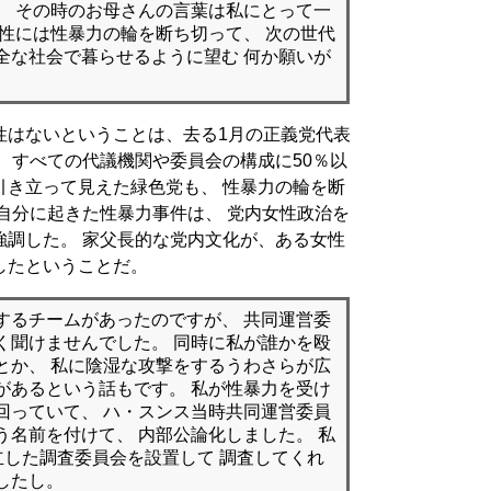
、 その時のお母さんの言葉は私にとって一
女性には性暴力の輪を断ち切って、 次の世代
全な社会で暮らせるように望む 何か願いが
性はないということは、去る1月の正義党代表
 すべての代議機関や委員会の構成に50％以
引き立って見えた緑色党も、 性暴力の輪を断
自分に起きた性暴力事件は、 党内女性政治を
強調した。 家父長的な党内文化が、ある女性
したということだ。
するチームがあったのですが、 共同運営委
く聞けませんでした。 同時に私が誰かを殴
とか、 私に陰湿な攻撃をするうわさらが広
Dがあるという話もです。 私が性暴力を受け
回っていて、 ハ・スンス当時共同運営委員
う名前を付けて、 内部公論化しました。 私
立した調査委員会を設置して 調査してくれ
したし。