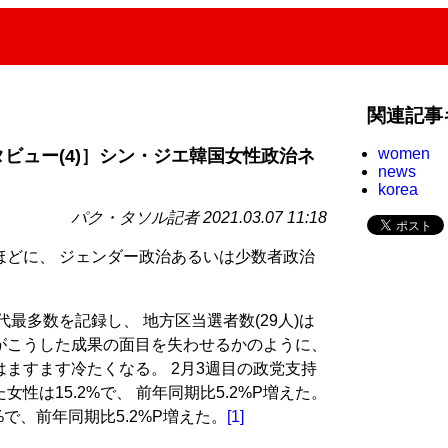
関連記事
women
タビュー(4)］シン・ジエ韓国女性政治ネ
news
korea
パク・タソル記者 2021.03.07 11:18
ほどに、 ジェンダー政治あるいは少数者政治
?
代最多数を記録し、 地方区当選者数(29人)は
 だがこうした成果の面目を失わせるかのように、
ますます冷たくなる。 2月3週目の政党支持
性は15.2%で、 前年同期比5.2%P増えた。
%で、前年同期比5.2%P増えた。
[1]