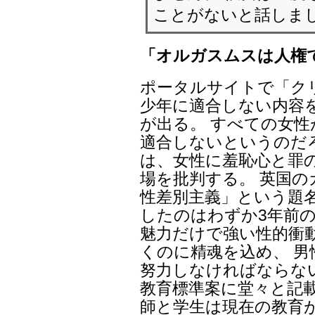
ことがないと話しま
「オルガスムスは人権
ポータルサイトで「ク
少年に適合しない内容
が出る。 すべての女
適合しないというのだ
は、女性に羞恥心と罪
場を批判する。 英国
性差別主義」という題名
したのはわずか3年前の
魅力だけで強い性的衝
くのに精魂を込め、 
努力しなければならな
教育標準案に堂々と記
師と学生は現在の教育