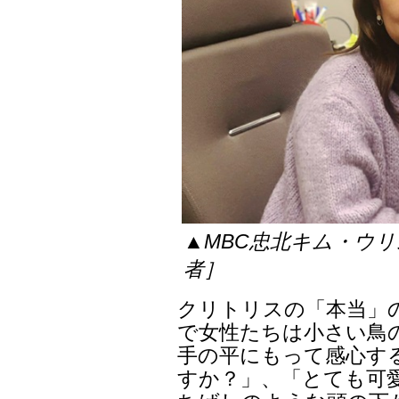
▲MBC忠北キム・ウリ
者］
クリトリスの「本当」
で女性たちは小さい鳥
手の平にもって感心す
すか？」、「とても可