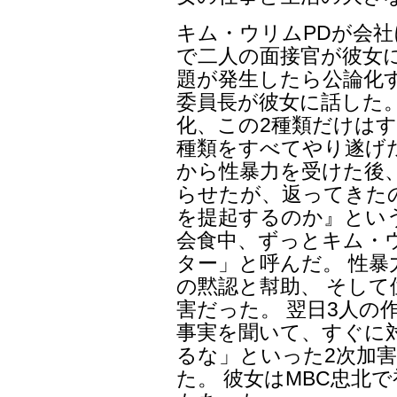
キム・ウリムPDが会社に
で二人の面接官が彼女
題が発生したら公論化
委員長が彼女に話した。
化、この2種類だけはす
種類をすべてやり遂げ
から性暴力を受けた後
らせたが、返ってきたの
を提起するのか』とい
会食中、ずっとキム・
ター」と呼んだ。 性
の黙認と幇助、 そし
害だった。 翌日3人の
事実を聞いて、すぐに
るな」といった2次加
た。 彼女はMBC忠北