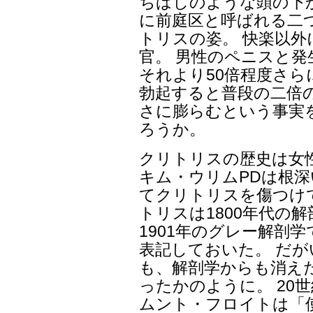
ちばしのような頭の下
に前庭区と呼ばれる二
トリスの姿。 快楽以
官。 男性のペニスと
それより50倍程度さら
勃起すると普段の二倍
さに膨らむという事実
ろうか。
クリトリスの歴史は女
キム・ウリムPDは根
てクリトリスを傷つけ
トリスは1800年代の
1901年のグレー解剖
表記しておいた。 だ
も、解剖学からも消え
ったかのように。 20
ムント・フロイトは「