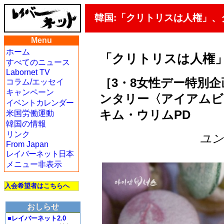
韓国:「クリトリスは人権」、
Menu
ホーム
「クリトリスは人権」
すべてのニュース
Labornet TV
［3・8女性デー特別企
コラム/エッセイ
キャンペーン
ンタリー〈アイアムビ
イベントカレンダー
キム・ウリムPD
米国労働運動
韓国の情報
リンク
ユン・
From Japan
レイバーネット日本
メニュー非表示
入会希望者はこちらへ
おしらせ
■レイバーネット2.0