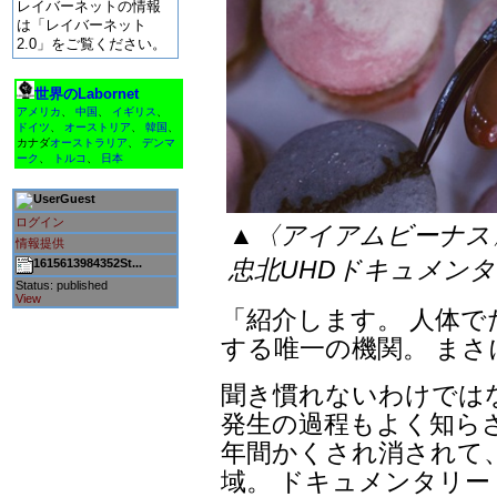
レイバーネットの情報
は「レイバーネット
2.0」をご覧ください。
世界のLabornet
アメリカ
、
中国
、
イギリス
、
ドイツ
、
オーストリア
、
韓国
、
カナダ
オーストラリア
、
デンマ
ーク
、
トルコ
、
日本
Guest
ログイン
▲〈アイアムビーナス
情報提供
忠北UHDドキュメン
1615613984352St...
Status: published
View
「紹介します。 人体
する唯一の機関。 ま
聞き慣れないわけでは
発生の過程もよく知ら
年間かくされ消されて
域。 ドキュメンタリ