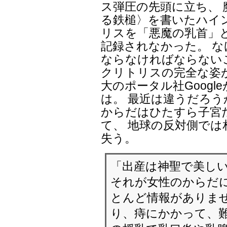
ス弾圧の先頭に立ち、
る鉄槌〉を書いたハイ
リスを「悪魔の乳首」
記録されなかった。 
ならなければならない
クリトリスの完全な姿
大のポータル社Googl
は。 最近は違うだろう
からだはひたすら子宮
て、 地球の反対側で
失う。
「出産は神聖で美しい
それが女性のからだ
とんど情報がありませ
り、痔にかかって、難