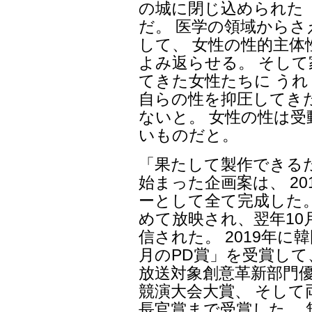
の城に閉じ込められた
だ。 医学の領域から
して、 女性の性的主
よみ返らせる。 そし
てきた女性たちに う
自らの性を抑圧してき
ないと。 女性の性は
いものだと。
「果たして製作できる
始まった企画案は、 2
ーとして全て完成した。
めて放映され、翌年10
信された。 2019年
月のPD賞」を受賞して、
放送対象創意革新部門優
競演大会大賞、 そして
長官賞まで受賞した。