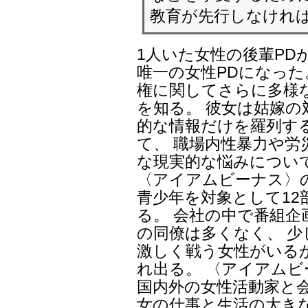
教育が先行しなけれ
1人いた女性の後輩PD
唯一の女性PDになった
権に関してさらに多様
を知る。 彼女は姑嫁
的な情報だけを羅列す
て、 職場内性暴力や労
な現実的な悩みについ
〈アイアムビーナス〉
青少年を対象として12
る。 会社の中で番組
の同僚は多くなく、 
激しく戦う女性がいる
れ出る。 〈アイアム
国内外の女性活動家と
女の仕事と生活の大き