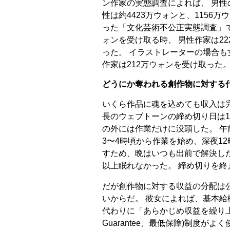
ン作家の実態調査によれば、 男性
性は約4423万ウォンと、1156万
った「文化芸術不公正実態調査」で
ォンを受け取る時、 男性作家は2
った。 イラストレーターの場合も
作家は212万ウォンを受け取った
どうにか奪われる創作物に対する
いくら作品に魂を込めても収入は
長のウェブトーンの締め切り日は1
の外には作業だけに没頭した。 午
3〜4時頃から作業を始め、深夜1
すため、晩はいつも出前で解決した
以上眠れなかった。 締め切りを終
だが創作物に対する収益の分配は
いからだ。 彼女によれば、基本給
代わりに「あらかじめ収益を繰り上げ
Guarantee、最低保障)制度が