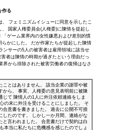
を作る
は、 フェミニズムイシューに同意を示したこ
、 国家人権委員会(人権委)に陳情を提起し
月 「ゲーム業界内の女性嫌悪および差別的慣
明らかにした。 だが作家たちが提起した陳情
ランサーの5人の被害者は雇用領域に該当せ
被害者は陳情の時期が過ぎたという理由だっ
て業界から排除された被害労働者の復帰はなさ
たことはありません。 該当企業の謝罪や被
すから。 事実、人権委の意見表明前に被陳
通じて 陳情人の1人に外注依頼連絡をしま
苦心の末に外注を受けることにしました。 そ
の合意書を書きました。 過去に公開不可措
にしたのです。 しかし一か月間、連絡がな
たと言われました。 合意書だけで契約は白
側も本当に私たちに危機感を感じたのでしょ