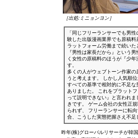
［出処:ミニョンヨン］
「同じフリーランサーでも男性
験した出版漫画業界でも原稿料
ラットフォーム労働まで続いた
『男性は家長だから』という男
く女性の原稿料のほうが『少年
す。
多くの人がウェブトーン作家の
うと考えます。 しかし人気順
すべての基準で相対的に不足な
ありました。 これをプラット
って説明できない』と言われま
きです。 ゲーム会社の女性正
られず、 フリーランサーに転
合、こうした実態把握さえ不足
昨年(株)グローバルリサーチが韓