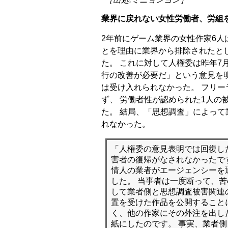
業界に戻れない女性労働者、労組
2年前にゲーム業界の女性作家6人
とを理由に業界から排除されたとし
た。 これに対して人権委は昨年7
行の改善が必要だ」という意見を
は受け入れられなかった。 フリー
ず、 労働者性が認められた1人の
た。 結局、「思想調査」によっ
れなかった。
「人権委の意見表明では回復し
害者の復帰がなされなかったで
情人の業者がエージェンシーを
した。 当事者は一度断って、
して業者側と思想調査被害関連
置を受けた作品を公開すること
く、他の作家にその外注を出し
紙にしたのです。 事実、業者