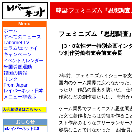
韓国:フェミニズム『思想調
Menu
ホーム
フェミニズム『思想調査
すべてのニュース
Labornet TV
［3・8女性デー特別企画イン
コラム/エッセイ
ツ創作労働者支会前支会長
キャンペーン
イベントカレンダー
米国労働運動
韓国の情報
2年前、フェミニズムイシューを支
リンク
国内のゲーム業界に戻れなかった
From Japan
ったり、作品の露出を防いだ。 
レイバーネット日本
作家などの創作者たちは、 海外
メニュー非表示
ゲーム業界でフェミニズム思想調
入会希望者はこちらへ
た女性創作者たちは労組を作るこ
おしらせ
スト作家のようなフリーランサー
■レイバーネット2.0
容易なことではなかった。 組合