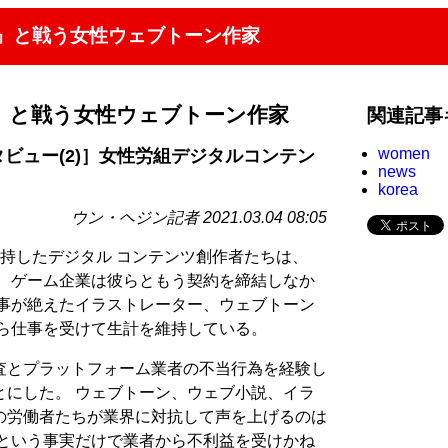
査』と戦う女性ウェブトーン作家
』と戦う女性ウェブトーン作家
関連記事
women
タビュー(2)］女性労組デジタルコンテン
news
korea
ウン・ヘジン記者 2021.03.04 08:05
持したデジタル コンテンツ創作者たちは、
。 ゲーム企業は彼らともう契約を締結しなか
仕事が絶えたイラストレーター、ウェブトーン
から仕事を受けて生計を維持している。
査とプラットフォーム業者の不当行為を経験し
とにした。 ウェブトーン、ウェブ小説、イラ
の労働者たちが業界に対抗して声を上げるのは
員という事実だけで業者から不利益を受けかね