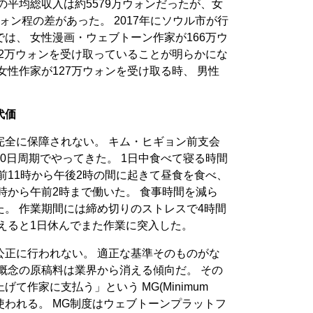
の平均総収入は約5579万ウォンだったが、女
ウォン程の差があった。 2017年にソウル市が行
は、 女性漫画・ウェブトーン作家が166万ウ
22万ウォンを受け取っていることが明らかにな
女性作家が127万ウォンを受け取る時、 男性
。
代価
完全に保障されない。 キム・ヒギョン前支会
0日周期でやってきた。 1日中食べて寝る時間
前11時から午後2時の間に起きて昼食を食べ、
2時から午前2時まで働いた。 食事時間を減ら
。 作業期間には締め切りのストレスで4時間
えると1日休んでまた作業に突入した。
公正に行われない。 適正な基準そのものがな
概念の原稿料は業界から消える傾向だ。 その
て作家に支払う」という MG(Minimum
よく使われる。 MG制度はウェブトーンプラットフ