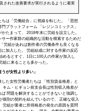
言及された改善要求が実行されるように着実
たちは「労働組合」に視線を転じた。 「思想
専門プラットフォーム 「レジンコミックス」
かたまって、 2018年末に労組を設立した。
ンサー作家群の組織的な活動を模索するためだ
 「労組があれば創作者の労働条件も良くなる
組に加入した。 労組結成に対する作家の反応
始めるとすぐ、1日に100人の作家が加入し
て労組に来ることも多かった。
ほうが女性より多い」
験した女性労働者たちは 「性別賃金格差」と
。 キム・ヒギョン前支会長は性別収入格差が
れば 問題を解決することができないと強調し
が個別の契約を結んでいるので、 正確な収入
。 労組が業者に所得格差の発生の原因を質問