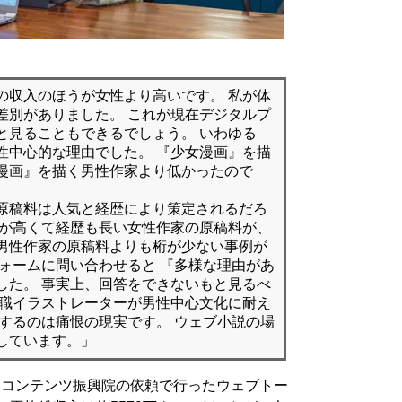
の収入のほうが女性より高いです。 私が体
差別がありました。 これが現在デジタルプ
と見ることもできるでしょう。 いわゆる
性中心的な理由でした。 『少女漫画』を描
漫画』を描く男性作家より低かったので
原稿料は人気と経歴により策定されるだろ
位が高くて経歴も長い女性作家の原稿料が、
男性作家の原稿料よりも桁が少ない事例が
フォームに問い合わせると 『多様な理由があ
した。 事実上、回答をできないもと見るべ
規職イラストレーターが男性中心文化に耐え
向するのは痛恨の現実です。 ウェブ小説の場
しています。」
国コンテンツ振興院の依頼で行ったウェブトー