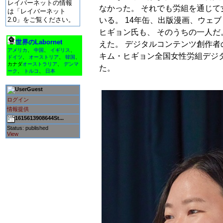
レイバーネットの情報
なかった。 それでも労組を通じ
は「レイバーネット
いる。 14年缶、出版漫画、ウェ
2.0」をご覧ください。
ヒギョン氏も、 そのうちの一人だ
世界のLabornet
えた。 デジタルコンテンツ創作
アメリカ
、
中国
、
イギリス
、
キム・ヒギョン全国女性労組デジ
ドイツ
、
オーストリア
、
韓国
、
カナダ
オーストラリア
、
デンマ
た。
ーク
、
トルコ
、
日本
Guest
ログイン
情報提供
1615613908644St...
Status: published
View