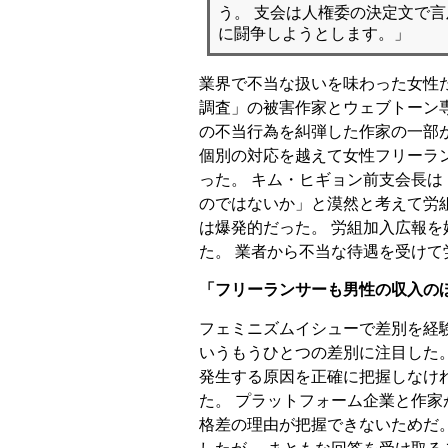
う。 支会は人権委の決定文で
に闘争しようとします。」
業界で不当な扱いを味わった女性
調査」の被害作家とウェブトーン
の不当行為を糾弾した作家の一部が
個別の対応を越えて女性フリーラ
った。 キム・ヒギョン前支会長は
のではないか」と漠然と考えて労
は爆発的だった。 労組加入広報を
た。 業者から不当な待遇を受け
「フリーランサーも男性の収入の
フェミニズムイシューで差別を経
いうもうひとつの差別に注目した
発生する原因を正確に把握しなけ
た。 プラットフォーム企業と作家
格差の理由が把握できないためだ