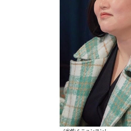
［出処:ミニョンヨン］