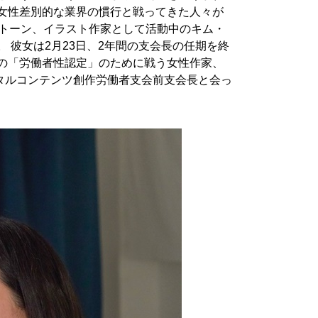
て女性差別的な業界の慣行と戦ってきた人々が
ブトーン、イラスト作家として活動中のキム・
。 彼女は2月23日、2年間の支会長の任期を終
者の「労働者性認定」のために戦う女性作家、
タルコンテンツ創作労働者支会前支会長と会っ