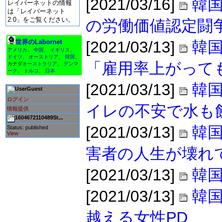
[2021/03/16]
韓国
レイバーネットの情報
は「レイバーネット
2.0」をご覧ください。
の労働価値認定闘
世界のLabornet
[2021/03/13]
韓
アメリカ
、
中国
、
イギリス
、
ドイツ
、
オーストリア
、
韓国
、
「雇用率上がって
カナダ
オーストラリア
、
デンマ
ーク
、
トルコ
、
日本
[2021/03/13]
韓国
Guest
ログイン
イレの不安で水も
情報提供
1604672110489St...
[2021/03/13]
韓国
Status: published
View
害者の人生が壊れ
[2021/03/13]
韓
[2021/03/13]
韓
越える女性PD