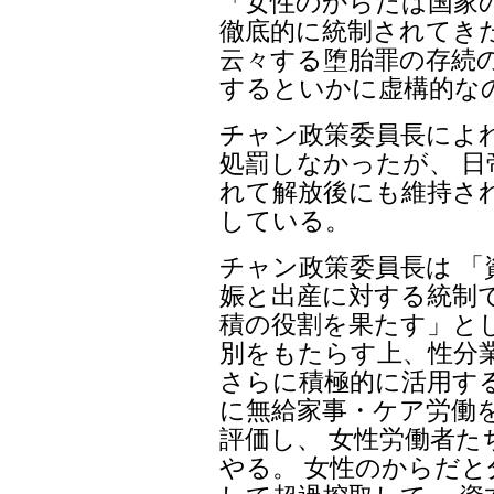
「女性のからだは国家
徹底的に統制されてき
云々する堕胎罪の存続の
するといかに虚構的な
チャン政策委員長によ
処罰しなかったが、 
れて解放後にも維持さ
している。
チャン政策委員長は 「
娠と出産に対する統制
積の役割を果たす」と
別をもたらす上、性分
さらに積極的に活用す
に無給家事・ケア労働
評価し、 女性労働者た
やる。 女性のからだ