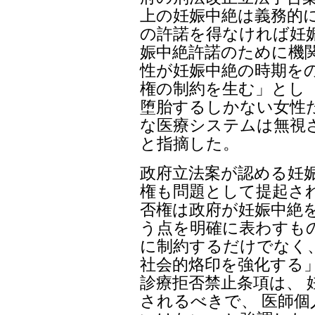
上の妊娠中絶は義務的
の許諾を得なければ妊
娠中絶許諾のために機
性が妊娠中絶の時期を
権の制約を生む」とし 
堕胎するしかない女性
な医療システムは無視
と指摘した。
政府立法案が認める妊
権も問題として提起され
否権は政府が妊娠中絶
う点を明確に表わすも
に制約するだけでなく
社会的烙印を強化する」
診療拒否禁止条項は、 
されるべきで、 医師