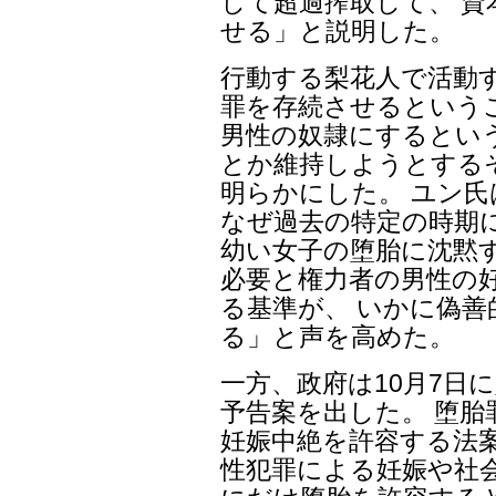
して超過搾取して、 
せる」と説明した。
行動する梨花人で活動
罪を存続させるという
男性の奴隷にするとい
とか維持しようとする
明らかにした。 ユン
なぜ過去の特定の時期
幼い女子の堕胎に沈黙
必要と権力者の男性の
る基準が、 いかに偽
る」と声を高めた。
一方、政府は10月7日
予告案を出した。 堕胎
妊娠中絶を許容する法案
性犯罪による妊娠や社