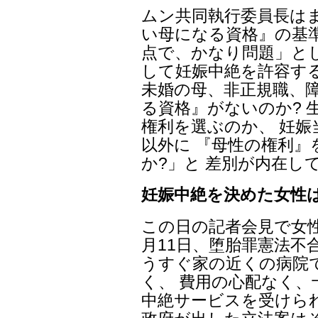
ムン共同執行委員長はま
い母になる資格』の基
点で、かなり問題」と
して妊娠中絶を許容す
未婚の母、非正規職、障
る資格』がないのか? 
権利を選ぶのか、 妊
以外に 『母性の権利
か?」と 差別が内在し
妊娠中絶を決めた女性
この日の記者会見で女性
月11日、堕胎罪憲法不
うすぐ家の近くの病院
く、 費用の心配なく、
中絶サービスを受けられ