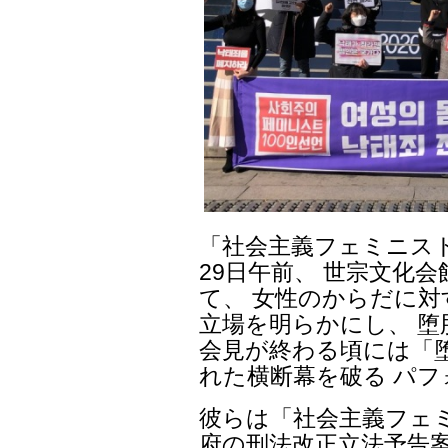
「社会主義フェミニスト
29日午前、 世宗文化
て、 女性のからだに
立場を明らかにし、 堕
会見が終わる頃には「
れた横断幕を破る パ
彼らは「社会主義フェミ
府の刑法改正立法予告案