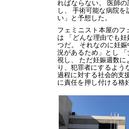
ればならない。 医師
し、 手術可能な病院
い」と予想した。
フェミニスト本屋のフェ
は 「どんな理由でも
つだ。 それなのに妊
況があるため」とし 
視し、 ただ妊娠週数
り、犯罪者にするよう
過程に対する社会的支
に責任を押し付ける格