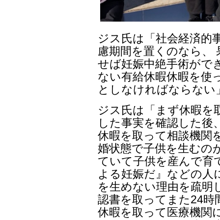
ジス氏は「社会経済的
慮期間を置くのなら、
せば妊娠中絶手術がで
ない有給休暇休暇を使
としなければならない
ジス氏は「まず休暇を
した事実を確認した後
休暇を取って相談機関
婚状態で子供を生むの
ていて子供を産んで育
よる妊娠だ』などの人
を生めない理由を疏明
認書を取ってまた24時
休暇を取って医療機関