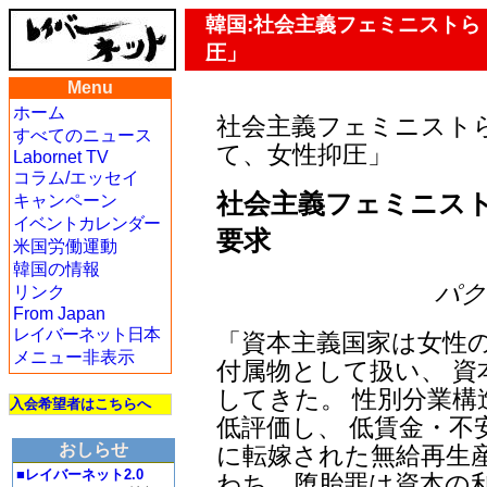
韓国:社会主義フェミニスト
圧」
Menu
ホーム
社会主義フェミニスト
すべてのニュース
て、女性抑圧」
Labornet TV
コラム/エッセイ
社会主義フェミニスト
キャンペーン
イベントカレンダー
要求
米国労働運動
韓国の情報
パク・
リンク
From Japan
レイバーネット日本
「資本主義国家は女性
メニュー非表示
付属物として扱い、 
してきた。 性別分業
入会希望者はこちらへ
低評価し、 低賃金・不
おしらせ
に転嫁された無給再生
■レイバーネット2.0
わち、堕胎罪は資本の