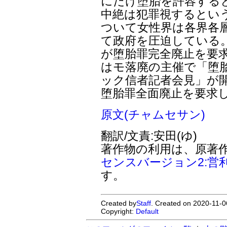
にだけ堕胎を許容する
中絶は犯罪視するとい
ついて女性界は各界各
て政府を圧迫している。
が堕胎罪完全廃止を要求
はモ落廃の主催で「堕
ック信者記者会見」が
堕胎罪全面廃止を要求
原文(チャムセサン)
翻訳/文責:安田(ゆ)
著作物の利用は、原著
センスバージョン2:営
す。
Created by
Staff
. Created on 2020-11-0
Copyright:
Default