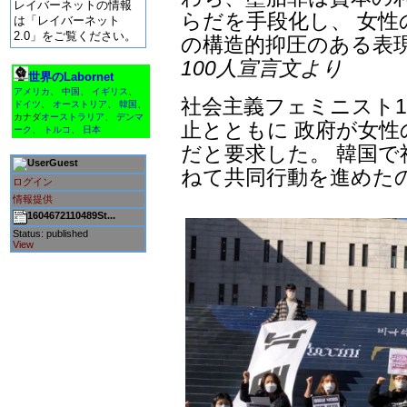
レイバーネットの情報
らだを手段化し、 女
は「レイバーネット
2.0」をご覧ください。
の構造的抑圧のある表
100人宣言文より
世界のLabornet
アメリカ
、
中国
、
イギリス
、
社会主義フェミニスト1
ドイツ
、
オーストリア
、
韓国
、
カナダ
オーストラリア
、
デンマ
止とともに 政府が女
ーク
、
トルコ
、
日本
だと要求した。 韓国
Guest
ねて共同行動を進めた
ログイン
情報提供
1604672110489St...
Status: published
View