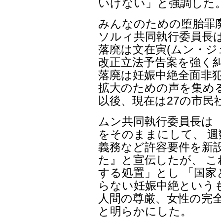
いけない」と強調した
みんなのための堕胎罪廃
ソルィ共同執行委員長は
落廃は文在寅(ムン・ジ
改正立法予告案を強く
落廃は妊娠中絶全面非
拡大のための声を集める
以後、現在は27の市民
ムン共同執行委員長は 
をそのままにして、 
義務など許容要件を新設
た』と宣伝したが、 
する処置」とし 「国
らない妊娠中絶という
人間の尊厳、女性の完
と明らかにした。