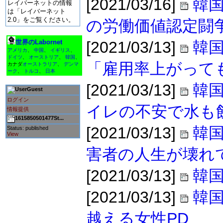
[2021/03/16]
韓国
レイバーネットの情報
は「レイバーネット
2.0」をご覧ください。
の労働価値認定闘
世界のLabornet
[2021/03/13]
韓
アメリカ
、
中国
、
イギリス
、
ドイツ
、
オーストリア
、
韓国
、
「雇用率上がって
カナダ
オーストラリア
、
デンマ
ーク
、
トルコ
、
日本
[2021/03/13]
韓国
Guest
ログイン
イレの不安で水も
情報提供
1615850501477St...
[2021/03/13]
韓国
Status: published
View
害者の人生が壊れ
[2021/03/13]
韓
[2021/03/13]
韓
越える女性PD