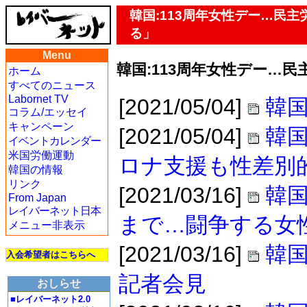
韓国:113周年女性デー…民
る」
Menu
韓国:113周年女性デー…
ホーム
すべてのニュース
Labornet TV
[2021/05/04]
韓国
コラム/エッセイ
キャンペーン
[2021/05/04]
韓国
イベントカレンダー
米国労働運動
ロナ支援も性差別
韓国の情報
リンク
[2021/03/16]
韓
From Japan
レイバーネット日本
まで…闘争する女
メニュー非表示
[2021/03/16]
韓国
入会希望者はこちらへ
記者会見
おしらせ
■レイバーネット2.0