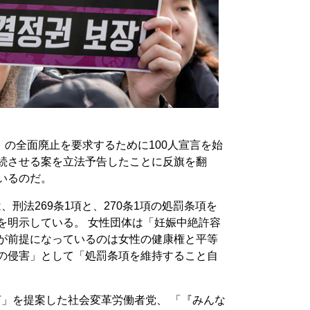
の全面廃止を要求するために100人宣言を始
存続させる案を立法予告したことに反旗を翻
いるのだ。
、刑法269条1項と、270条1項の処罰条項を
を明示している。 女性団体は「妊娠中絶許容
罰が前提になっているのは女性の健康権と平等
利の侵害」として「処罰条項を維持すること自
言」を提案した社会変革労働者党、 「『みんな