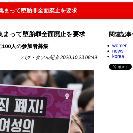
が集まって堕胎罪全面廃止を要求
集まって堕胎罪全面廃止を要求
関連記事
women
に100人の参加者募集
news
korea
パク・タソル記者 2020.10.23 08:49