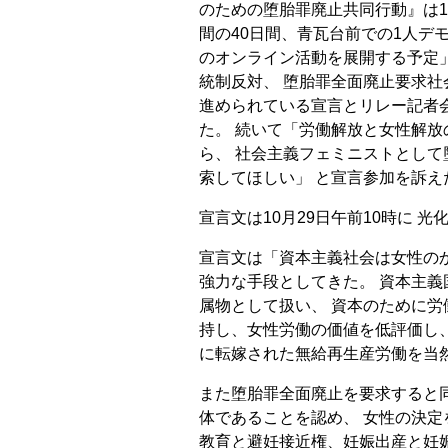
のための堕胎罪廃止共同行動』は1
間の40日間、青瓦台前での1人デ
のオンライン活動を展開する予定
統制反対、 堕胎罪全面廃止要求社
進められている宣言とリレー記者
た。 続いて「労働解放と女性解
ら、 社会主義フェミニストとし
索してほしい」 と宣言参加を訴え
宣言文は10月29日午前10時に 
宣言文は「資本主義社会は女性の
強力な手段としてきた。 資本主
属物として扱い、 資本のために労
持し、女性労働の価値を低評価し、
に転嫁された無給再生産労働を当
また堕胎罪全面廃止を要求すると
体であることを認め、 女性の決定
教育と避妊接近権、妊娠出産と妊