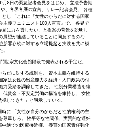
0月8日の緊急記者会見をはじめ、 立法予告期
モや、各界各層の宣言、リレー記者会見、 各種
」とし 「これに『女性のからだに対する国家
会主義フェミニスト100人宣言』で、 各界で
会見に力を貸したい」と提案の背景を説明し
放の展望が連結していることに同意するのな
て堕胎罪存続に対する立場提起と実践を共に模
た。
光化門世宗文化会館階段で発表される予定だ。
からだに対する統制を、 資本主義を維持する
義国家は女性の出産能力を経済・人口政策の付
働力受給を調節してきた。 性別分業構造を維
 低賃金・不安定労働の構造を維持し、 女性
然視してきた」と明示している。
同時に 「女性が自分のからだと性的権利の主
を尊重しろ。 性平等な性関係、実質的な避妊
娠中絶での医療接近権、 養育の国家責任強化