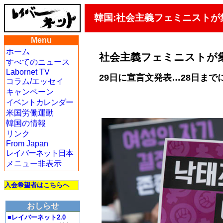
韓国:社会主義フェミニスト
Menu
ホーム
社会主義フェミニストが
すべてのニュース
Labornet TV
29日に宣言文発表…28日まで
コラム/エッセイ
キャンペーン
イベントカレンダー
米国労働運動
韓国の情報
リンク
From Japan
レイバーネット日本
メニュー非表示
入会希望者はこちらへ
おしらせ
■レイバーネット2.0