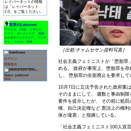
レイバーネットの情報
は「レイバーネット
2.0」をご覧ください。
世界のLabornet
アメリカ
、
中国
、
イギリス
、
ドイツ
、
オーストリア
、
韓国
、
カナダ
オーストラリア
、
デンマ
ーク
、
トルコ
、
日本
［出処:チャムセサン資料写真］
Guest
ログイン
社会主義フェミニストが「堕胎罪」
情報提供
める。 政府が事実上、堕胎罪を
1604197029739St...
し、 堕胎罪の全面廃止を要求して
Status: published
View
10月7日に立法予告された政府案は
そのままにして、 週数と事由制限
要件を提示したが、 その前に処
権、自己決定権など 憲法上の権
体が違憲」と指摘している。
「社会主義フェミニスト100人宣