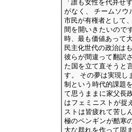
「誰も女性を代弁せ
がなく、 チームソ
市民が有権者として
間を開いきたいのです
時、最も価値あって
民主化世代の政治は
彼らが間違って翻訳さ
た国を立て直そうと言
す。 その夢は実現し
制という時代的課題を
て思うままに家父長政
はフェミニストが捉
ストは皆疲れて苦しん
極のペンギンが酷寒の
大な群れを作って固ま