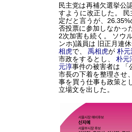
民主党は再補欠選挙公
すように改正した。 
定だと言うが、26.3
否投票に参加しなかっ
2次加害も続く。 ソウ
ンホ)議員は 旧正月連休
相虎
で、
禹相虎
が
朴元
市政をするとし、
朴元
元淳
事件の被害者は 
市長の下着を整理させ
事を買う仕事も政策と
立場文を出した。