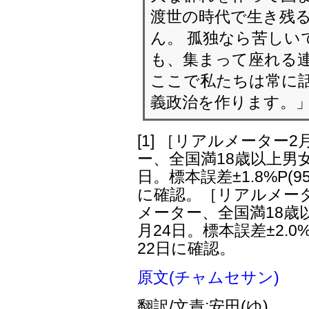
渡世の時代で生き残
ん。 孤独なら苦しい
も、集まって座れる
ここで私たちは常に
義政治を作ります。
[1]
［リアルメーター2
ー、全国満18歳以上男女3
日。標本誤差±1.8%P(9
に確認。［リアルメータ
メーター、全国満18歳以
月24日。標本誤差±2.0%
22日に確認。
原文(チャムセサン)
翻訳/文責:安田(ゆ)