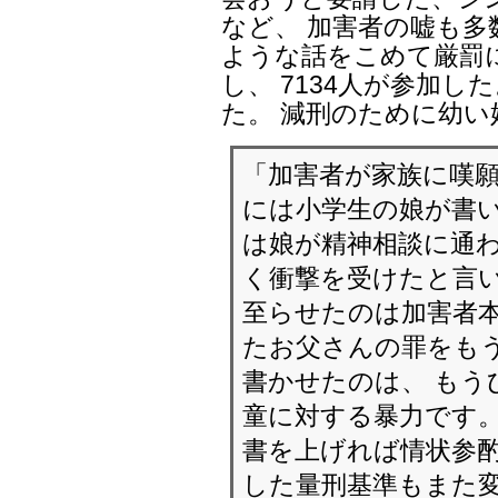
など、 加害者の嘘も多
ような話をこめて厳罰
し、 7134人が参加し
た。 減刑のために幼
「加害者が家族に嘆願
には小学生の娘が書い
は娘が精神相談に通
く衝撃を受けたと言い
至らせたのは加害者本
たお父さんの罪をも
書かせたのは、 もう
童に対する暴力です。
書を上げれば情状参酌
した量刑基準もまた