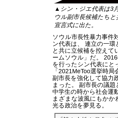
▲シン・ジエ代表は3
ウル副市長候補たちと
宣言式に出た。
ソウル市長性暴力事件
ン代表は、 連立の一
と共に立候補を控えて
ームソウル」だ。 201
を行ったシン代表にと
「2021MeToo選挙
副市長を強化して協力
まった。 副市長の議
中学生の時から社会運
まざまな波風にもかか
光る政治を夢見る。