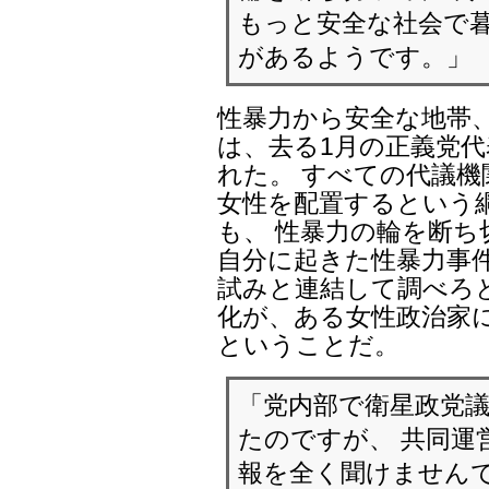
もっと安全な社会で暮
があるようです。」
性暴力から安全な地帯
は、去る1月の正義党
れた。 すべての代議機
女性を配置するという
も、 性暴力の輪を断ち
自分に起きた性暴力事件
試みと連結して調べろ
化が、ある女性政治家
ということだ。
「党内部で衛星政党
たのですが、 共同運
報を全く聞けませんで