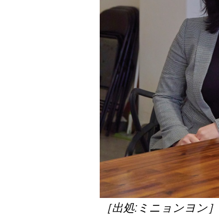
［出処:ミニョンヨン