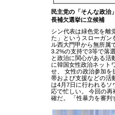
民主党の「そんな政治
長補欠選挙に立候補
シン代表は緑色党を離
た」というスローガン
ル西大門甲から無所属
3.2%の支持で3等で
と政治に関心がある活動
に韓国女性政治ネットワ
せ、 女性の政治参加
帯および支援などの活
は4月7日に行われるソ
応で忙しい。 今回の
確だ。 「性暴力を審