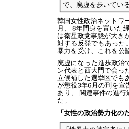
で、廃虚を歩いてい
韓国女性政治ネットワ
月、 8年間身を置いた
は衛星政党事態が大き
対する反発でもあった
暴力を受け、これを公
廃虚になった進歩政治
ン代表と西大門で会っ
立候補した選挙区でもあ
が懲役3年6月の刑を
あり、 関連事件の進
た。
「女性の政治勢力化の