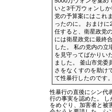
5000万ウォンを集
いと3千万ウォンしか
党の予算案にはこれ
ったのに。 おまけに
任すると、衛星政党の
には衛星政党に最終合
した。 私の党内の立
を見守ってばかりい
ました。 釜山市党委
さをなくすのを助け
て性暴行したのです
性暴行の直後にシン代
行の事実を認めた。 
をめぐり、加害者と被
会おうと要請した、シ