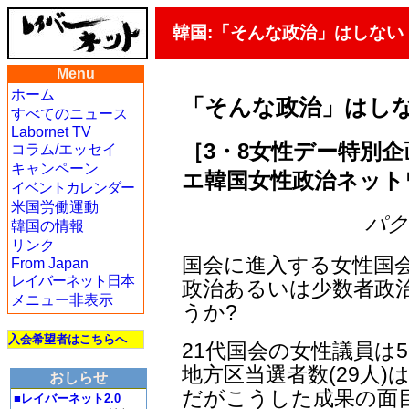
韓国:「そんな政治」はしない
Menu
ホーム
「そんな政治」はし
すべてのニュース
Labornet TV
［3・8女性デー特別企
コラム/エッセイ
キャンペーン
エ韓国女性政治ネット
イベントカレンダー
米国労働運動
パク・
韓国の情報
リンク
国会に進入する女性国
From Japan
レイバーネット日本
政治あるいは少数者政
メニュー非表示
うか?
入会希望者はこちらへ
21代国会の女性議員は
地方区当選者数(29人)
おしらせ
だがこうした成果の面
■レイバーネット2.0