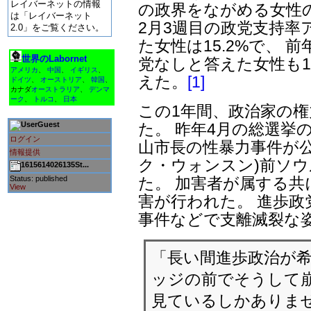
レイバーネットの情報
の政界をながめる女性
は「レイバーネット
2月3週目の政党支持率
2.0」をご覧ください。
た女性は15.2%で、 前
世界のLabornet
党なしと答えた女性も13
アメリカ
、
中国
、
イギリス
、
えた。
[1]
ドイツ
、
オーストリア
、
韓国
、
カナダ
オーストラリア
、
デンマ
ーク
、
トルコ
、
日本
この1年間、政治家の
た。 昨年4月の総選挙
Guest
ログイン
山市長の性暴力事件が公
情報提供
ク・ウォンスン)前ソ
1615614026135St...
た。 加害者が属する共
Status: published
View
害が行われた。 進歩政
事件などで支離滅裂な
「長い間進歩政治が希
ッジの前でそうして崩
見ているしかありま