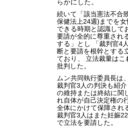
らかにした。
続いて「該当憲法不合致
保健法上24週)までを
できる時期と認識して
要請が全的に尊重され
する」とし 「裁判官4
断と要請を根幹とする
ており、 立法裁量は
批判した。
ムン共同執行委員長は
裁判官3人の判決も紹介
の維持または終結に関
れ自体が自己決定権の
全体にかけて保障され
裁判官3人はまた妊娠2
で立法を要請した。