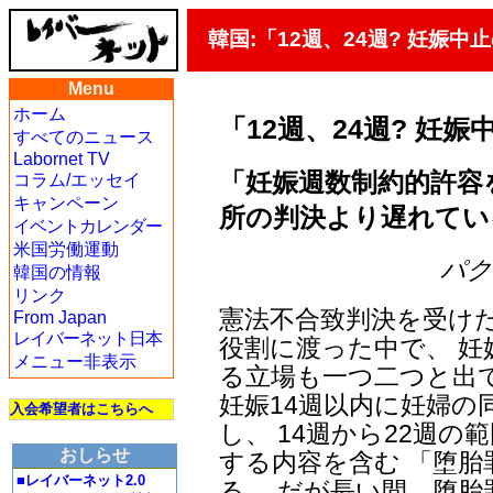
韓国:「12週、24週? 妊娠
Menu
ホーム
「12週、24週? 妊
すべてのニュース
Labornet TV
「妊娠週数制約的許容
コラム/エッセイ
キャンペーン
所の判決より遅れてい
イベントカレンダー
米国労働運動
パク・
韓国の情報
リンク
憲法不合致判決を受け
From Japan
レイバーネット日本
役割に渡った中で、 
メニュー非表示
る立場も一つ二つと出
妊娠14週以内に妊婦
入会希望者はこちらへ
し、 14週から22週
おしらせ
する内容を含む 「堕
■レイバーネット2.0
る。 だが長い間、堕