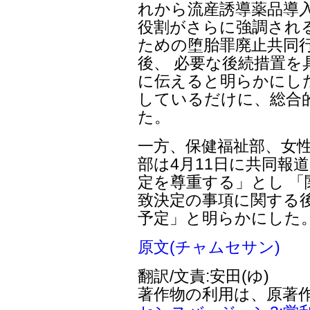
れから流産誘導薬品導
役割がさらに強調され
ための堕胎罪廃止共同
後、 必要な後続措置を
に伝えると明らかにし
しているだけに、総合
た。
一方、保健福祉部、女
部は4月11日に共同報
定を尊重する」とし 
致決定の事項に関する
予定」と明らかにした
原文(チャムセサン)
翻訳/文責:安田(ゆ)
著作物の利用は、原著