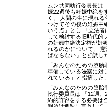
ムン共同執行委員長は 
娠22週後も妊娠中絶
く、 人間の生に現れ
つけてその後の妊娠中
いう点」とし 「立法
して検討する旧時代的
の妊娠中絶決定権が妊
れるのかについて、 
ばならない」と強調し
「みんなのための堕胎
準備している法案に対
れている」と指摘した
「みんなのための堕胎
執行委員長は 「12週
約的許容をする必要は
判所は週数に言及して