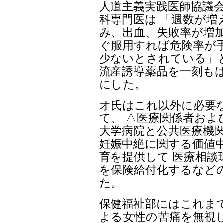
人道主義実践医師協議
科専門医は 「週数が
み、出血、失敗率が増加
ぐ服用すれば危険率が
少ないとされている」
流産誘導薬品を一刻も
にした。
オ氏はこれ以外に必要
て、 △医療関係者およ
大学病院と公共医療機関
妊娠中絶に関する価値
育を提供して 医療相談
を保険給付化するなど
た。
保健福祉部にはこれま
よる女性の苦痛を無視