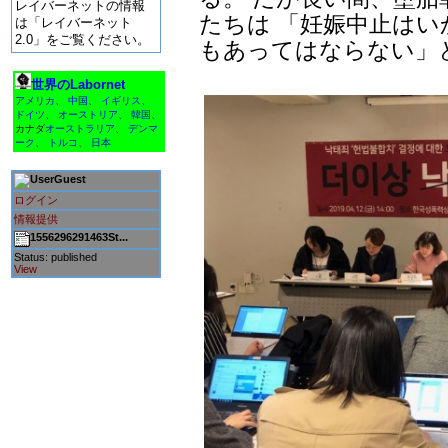
レイバーネットの情報
たちは 「妊娠中止は
は「レイバーネット
2.0」をご覧ください。
もあってはならない」
世界のLabornet
アメリカ
、
中国
、
イギリス
、
ドイツ
、
オーストリア
、
韓国
、
カナダ
オーストラリア
、
デンマ
ーク
、
トルコ
、
日本
Guest
ログイン
情報提供
1556296291463St...
Status: published
View