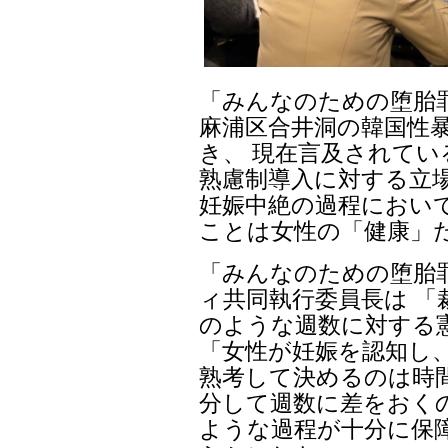
「みんなのための堕胎罪
麻浦区合井洞の韓国性
き、 現在言及されてい
熟慮制導入に対する立
妊娠中絶の過程におい
ことは女性の「健康」
「みんなのための堕胎
ィ共同執行委員長は 「
のような週数に対する
「女性が妊娠を認知し
熟考して決めるのは時
分して週数に差をおくの
ような過程が十分に保