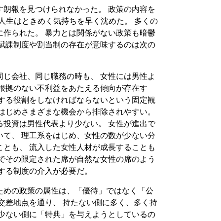
す朗報を見つけられなかった。 政策の内容を
人生はときめく気持ちを早く沈めた。 多くの
に作られた。 暴力とは関係がない政策も暗鬱
点賦課制度や割当制の存在が意味するのは次の
同じ会社、同じ職務の時も、 女性には男性よ
で根拠のない不利益をあたえる傾向が存在す
話する役割をしなければならないという固定観
をはじめさまざまな機会から排除されやすい。
る投資は男性代表より少ない。 女性が進出で
いて、 理工系をはじめ、女性の数が少ない分
ことも、 流入した女性人材が成長することも
るでその限定された席が自然な女性の席のよう
和する制度の介入が必要だ。
ための政策の属性は、「優待」ではなく「公
交差地点を通り、 持たない側に多く、多く持
が少ない側に「特典」を与えようとしているの