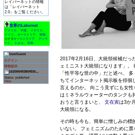
レイバーネットの情報
は「レイバーネット
2.0」をご覧ください。
世界のLabornet
アメリカ
、
中国
、
イギリス
、
ドイツ
、
オーストリア
、
韓国
、
カナダ
オーストラリア
、
デンマ
ーク
、
トルコ
、
日本
Guest
2017年2月16日、大統領候補だ
ログイン
ェミニスト大統領になります」。
情報提供
1620064938045St...
「性平等な世の中」だと述べ、 多
Status: published
ちてインターネット掲示板を徘徊
View
言えるのか。 向こう見ずにも女性
はミネラルウォーターのタンクも持
おうと言うまいと、
文在寅
は3か
大統領になる。
その時も今も、簡単に憎しみの標
いない。 フェミニズムのために票