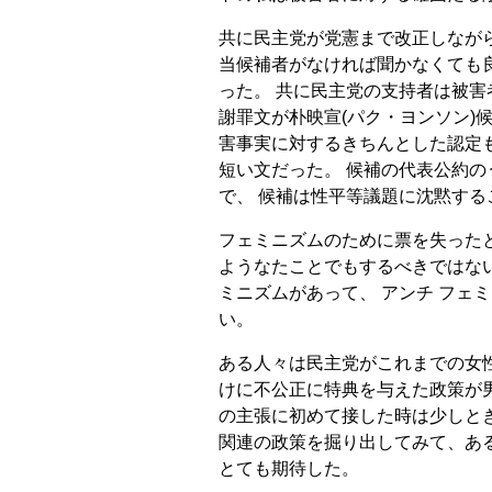
共に民主党が党憲まで改正しなが
当候補者がなければ聞かなくても
った。 共に民主党の支持者は被害
謝罪文が朴映宣(パク・ヨンソン)候
害事実に対するきちんとした認定
短い文だった。 候補の代表公約
で、 候補は性平等議題に沈黙す
フェミニズムのために票を失った
ようなたことでもするべきではない
ミニズムがあって、 アンチ フェ
い。
ある人々は民主党がこれまでの女
けに不公正に特典を与えた政策が
の主張に初めて接した時は少しと
関連の政策を掘り出してみて、あ
とても期待した。