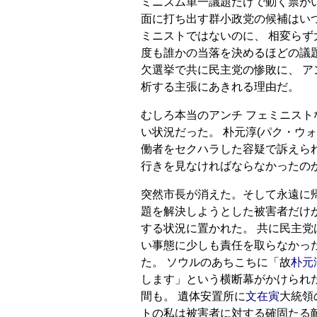
ミニズム単一議題だけで動く票がい
面に打ち出す群小政党の候補はい
ミニストではないのに、 相変らず
度も誰かの当落を決めるほどの議
欠選挙で共に民主党の惨敗に、 
析する主張にあきれる理由だ。
むしろ本当のアンチ フェミニスト
い状況だった。 朴元淳(パク・ウ
働者をセクハラした容疑で訴えら
行きを見なければならなかったの
突然市長が消えた。そして永遠に
題を解決しようとした被害者だけ
する状況に置かれた。 共に民主党
い事態に少しも責任を取らなかっ
た。 ソウルのあちこちに「故
朴元
します」という横断幕がかけられた
間も。 遺体安置所に
文在寅
大統領
トの私は被害者に対する確固たる