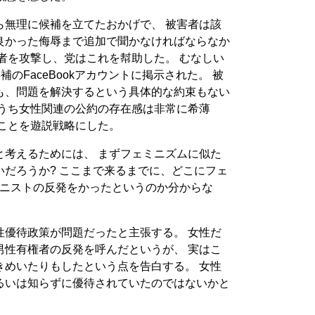
ら無理に候補を立てたおかげで、 被害者は該
良かった侮辱まで追加で聞かなければならなか
者を攻撃し、党はこれを幇助した。 むなしい
補のFaceBookアカウントに掲示された。 被
も、問題を解決するという具体的な約束もない
のうち女性関連の公約の存在感は非常に希薄
ることを遊説戦略にした。
と考えるためには、 まずフェミニズムに似た
だろうか? ここまで来るまでに、どこにフェ
ミニストの反発をかったというのか分からな
性優待政策が問題だったと主張する。 女性だ
男性有権者の反発を呼んだというが、 実はこ
きめいたりもしたという点を告白する。 女性
るいは知らずに優待されていたのではないかと