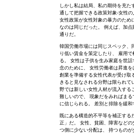
しかし私は結局、私の期待を充た
通して把握できる政策対象-女性の
女性政策が女性対象の暴力のため
なのは同じだった。 例えば、加
通りだ。
韓国労働市場には同じスペック、
り低い賃金を策定したり、 雇用
る。 女性は子供を生み家庭を世
念のために、 女性労働者は昇進
創業を準備する女性代表が受け取
きると見なされる分野は限られて
野では新しい女性人材が流入する
難しいので、 現象だをみればま
に信じられる。 差別と排除を緩
既にある構造的不平等を補正する
正」だ。 女性、貧困、障害などの
つ側に少ない分配は、 持つもの