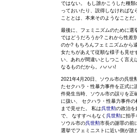
ではない。 もし誰かこうした種類
っておいたり、説得しなければな
こととは、本来そのようなことだ
最後に、フェミニズムのために選
ではどうだろうか? これから性差
のか? もちろんフェミニズムから
女たちがあえて従順な様子も見せ
い、あれが間違いとしつこく言え
なるものだから。ハハハ!
2021年4月20日、ソウル市の呉
たセクハラ・性暴力事件を正式に謝
件発生当時、ソウル市の誤りを正
に扱い、 セクハラ・性暴力事件
まで見せた。 私は
呉世勲
の政治を
で、 なすすべもなく
呉世勲
に拍手
ソウル市の
呉世勲
市長の謝罪の前
選挙でフェミニストに近い側が誰