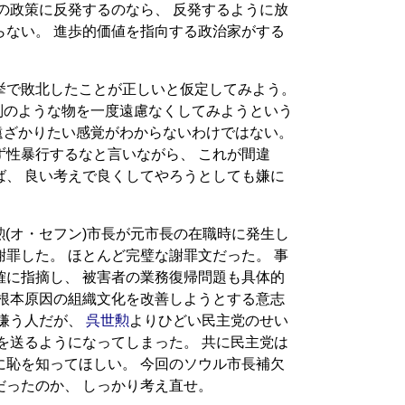
の政策に反発するのなら、 反発するように放
らない。 進歩的価値を指向する政治家がする
。
挙で敗北したことが正しいと仮定してみよう。
別のような物を一度遠慮なくしてみようという
遠ざかりたい感覚がわからないわけではない。
ず性暴行するなと言いながら、 これが間違
ば、 良い考えで良くしてやろうとしても嫌に
世勲(オ・セフン)市長が元市長の在職時に発生し
罪した。 ほとんど完璧な謝罪文だった。 事
確に指摘し、 被害者の業務復帰問題も具体的
の根本原因の組織文化を改善しようとする意志
嫌う人だが、
呉世勲
よりひどい民主党のせい
を送るようになってしまった。 共に民主党は
に恥を知ってほしい。 今回のソウル市長補欠
だったのか、 しっかり考え直せ。