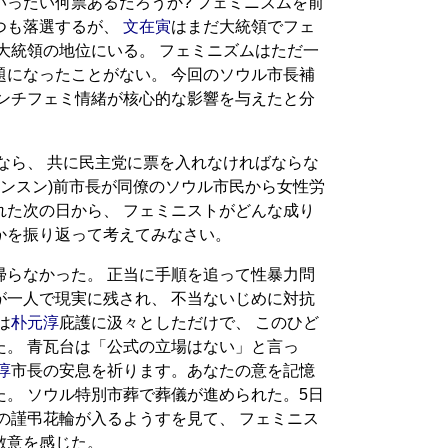
ったい何票あるだろうか? フェミニズムを前
つも落選するが、
文在寅
はまだ大統領でフェ
大統領の地位にいる。 フェミニズムはただ一
題になったことがない。 今回のソウル市長補
アンチフェミ情緒が核心的な影響を与えたと分
なら、 共に民主党に票を入れなければならな
ォンスン)前市長が同僚のソウル市民から女性労
れた次の日から、 フェミニストがどんな成り
かを振り返って考えてみなさい。
帰らなかった。 正当に手順を追って性暴力問
が一人で現実に残され、 不当ないじめに対抗
は
朴元淳
庇護に汲々としただけで、 このひど
た。 青瓦台は「公式の立場はない」と言っ
淳
市長の安息を祈ります。あなたの意を記憶
。 ソウル特別市葬で葬儀が進められた。5日
の謹弔花輪が入るようすを見て、 フェミニス
敵意を感じた。