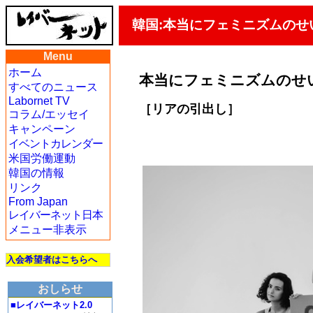
韓国:本当にフェミニズムのせ
Menu
ホーム
本当にフェミニズムのせ
すべてのニュース
Labornet TV
［リアの引出し］
コラム/エッセイ
キャンペーン
イベントカレンダー
米国労働運動
韓国の情報
リンク
From Japan
レイバーネット日本
メニュー非表示
入会希望者はこちらへ
おしらせ
■レイバーネット2.0