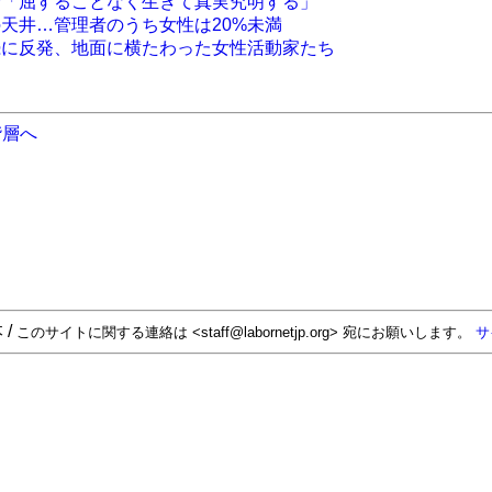
者「屈することなく生きて真実究明する」
の天井…管理者のうち女性は20%未満
続に反発、地面に横たわった女性活動家たち
階層へ
 /
このサイトに関する連絡は <staff@labornetjp.org> 宛にお願いします。
サ