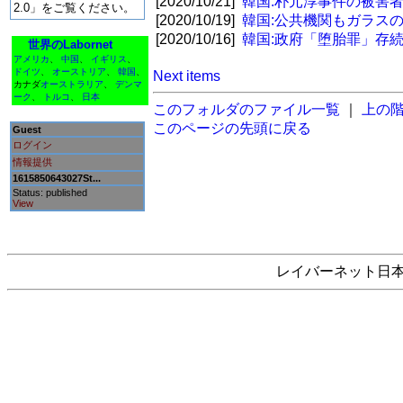
[2020/10/21]
韓国:朴元淳事件の被害
2.0」をご覧ください。
[2020/10/19]
韓国:公共機関もガラス
[2020/10/16]
韓国:政府「堕胎罪」存
世界のLabornet
アメリカ
、
中国
、
イギリス
、
ドイツ
、
オーストリア
、
韓国
、
Next items
カナダ
オーストラリア
、
デンマ
ーク
、
トルコ
、
日本
このフォルダのファイル一覧
｜
上の
このページの先頭に戻る
Guest
ログイン
情報提供
1615850643027St...
Status: published
View
レイバーネット日本