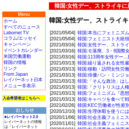
韓国:女性デー、ストライキ
Menu
韓国:女性デー、ストライ
ホーム
すべてのニュース
Labornet TV
[2021/05/04]
韓国:本当にフェミニズム
コラム/エッセイ
[2021/05/04]
韓国:フェミニスト大統領
キャンペーン
[2021/03/16]
韓国:女性デー、ストラ
イベントカレンダー
[2021/03/16]
韓国:モ落廃、3・8国際
米国労働運動
[2021/03/16]
韓国:113周年女性デ
韓国の情報
[2021/03/13]
韓国:繰り返される女性
リンク
[2021/03/13]
韓国:移動・訪問女性労
From Japan
[2021/03/13]
韓国:俳優パン・ミンジ
レイバーネット日本
[2021/03/13]
韓国:「そんな政治」は
メニュー非表示
[2021/03/13]
韓国:「クリトリスは人
[2021/03/13]
韓国:フェミニズム『思
入会希望者はこちらへ
[2021/03/13]
韓国:キャベツを食べて
[2021/02/26]
韓国:KEC労働者が性
おしらせ
[2020/12/10]
韓国:生理休暇を使うに
■レイバーネット2.0
[2020/11/06]
韓国:社会主義フェミニ
レイバーネットの情報
[2020/11/01]
韓国:社会主義フェミニ
は「レイバーネット