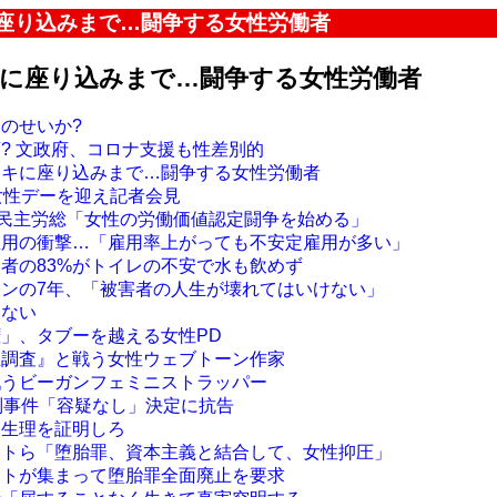
に座り込みまで…闘争する女性労働者
キに座り込みまで…闘争する女性労働者
のせいか?
? 文政府、コロナ支援も性差別的
イキに座り込みまで…闘争する女性労働者
女性デーを迎え記者会見
ー…民主労総「女性の労働価値認定闘争を始める」
雇用の衝撃…「雇用率上がっても不安定雇用が多い」
働者の83%がトイレの不安で水も飲めず
ョンの7年、「被害者の人生が壊れてはいけない」
しない
権」、タブーを越える女性PD
想調査』と戦う女性ウェブトーン作家
戦うビーガンフェミニストラッパー
差別事件「容疑なし」決定に抗告
は生理を証明しろ
ストら「堕胎罪、資本主義と結合して、女性抑圧」
ストが集まって堕胎罪全面廃止を要求