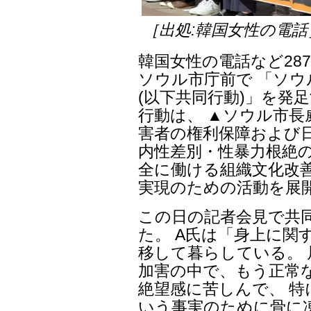
［出処:韓国女性の電話
韓国女性の電話など287
ソウル市庁前で 「ソウ
(以下共同行動)」を発
行動は、 ▲ソウル市長
害者の権利保障および
内性差別・性暴力根絶
全に働ける組織文化改
実現のための活動を展
この日の記者会見で共
た。 A氏は「身上に関
移して暮らしている。 
加害の中で、もう正常
絶望感に苦しんで、 
いう事実のために骨に