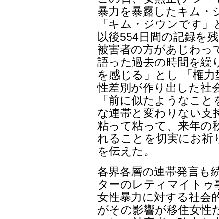
暴力を暴露したキム・
「キム・ジウンです」
以後554日間の記録を
被害者の方があじわっ
語った過去の時間を繰
を感じる」とし 「権
性差別が作り出した社
「前に似たようなこと
な連帯と変わりない支
粘って粘って、来年の
れることを切実にお祈
を伝えた。
各界各層の連帯発言も続
ターのレティマイトゥ
女性暴力に対する社会
がその影響が移住女性