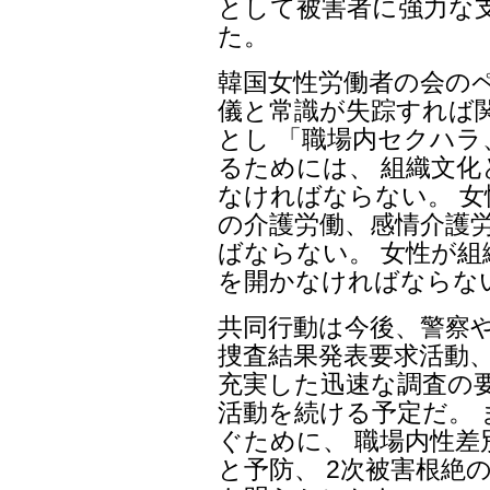
として被害者に強力な
た。
韓国女性労働者の会の
儀と常識が失踪すれば
とし 「職場内セクハ
るためには、 組織文
なければならない。 
の介護労働、感情介護労
ばならない。 女性が
を開かなければならな
共同行動は今後、警察
捜査結果発表要求活動、
充実した迅速な調査の
活動を続ける予定だ。
ぐために、 職場内性
と予防、 2次被害根絶