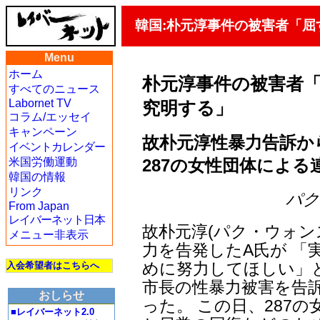
韓国:朴元淳事件の被害者「
Menu
ホーム
朴元淳事件の被害者
すべてのニュース
Labornet TV
究明する」
コラム/エッセイ
キャンペーン
故朴元淳性暴力告訴か
イベントカレンダー
287の女性団体による
米国労働運動
韓国の情報
リンク
パク・
From Japan
レイバーネット日本
故朴元淳(パク・ウォン
メニュー非表示
力を告発したA氏が 「
めに努力してほしい」
入会希望者はこちらへ
市長の性暴力被害を告訴
おしらせ
った。 この日、287
■レイバーネット2.0