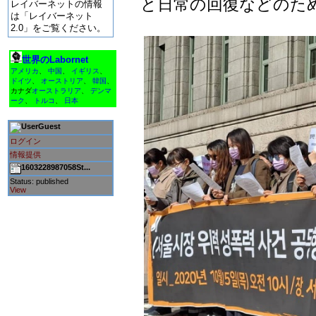
と日常の回復などのた
レイバーネットの情報
は「レイバーネット
2.0」をご覧ください。
世界のLabornet
アメリカ
、
中国
、
イギリス
、
ドイツ
、
オーストリア
、
韓国
、
カナダ
オーストラリア
、
デンマ
ーク
、
トルコ
、
日本
Guest
ログイン
情報提供
1603228987058St...
Status: published
View