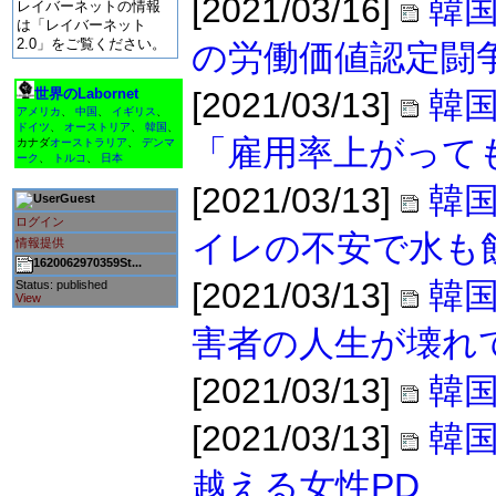
[2021/03/16]
韓国
レイバーネットの情報
は「レイバーネット
2.0」をご覧ください。
の労働価値認定闘
世界のLabornet
[2021/03/13]
韓
アメリカ
、
中国
、
イギリス
、
ドイツ
、
オーストリア
、
韓国
、
「雇用率上がって
カナダ
オーストラリア
、
デンマ
ーク
、
トルコ
、
日本
[2021/03/13]
韓国
Guest
ログイン
イレの不安で水も
情報提供
1620062970359St...
[2021/03/13]
韓国
Status: published
View
害者の人生が壊れ
[2021/03/13]
韓
[2021/03/13]
韓
越える女性PD