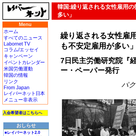
韓国:繰り返される女性雇用
多い」
Menu
ホーム
繰り返される女性雇
すべてのニュース
Labornet TV
も不安定雇用が多い
コラム/エッセイ
キャンペーン
7日民主労働研究院『
イベントカレンダー
ー・ペーパー発行
米国労働運動
韓国の情報
リンク
パク・
From Japan
レイバーネット日本
メニュー非表示
入会希望者はこちらへ
おしらせ
■レイバーネット2.0