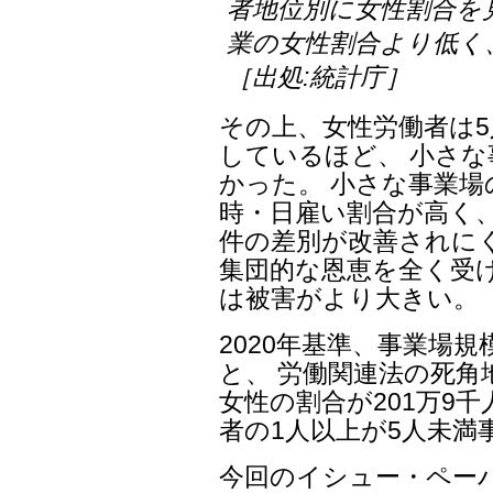
者地位別に女性割合を
業の女性割合より低く
［出処:統計庁］
その上、女性労働者は5
しているほど、 小さ
かった。 小さな事業
時・日雇い割合が高く、
件の差別が改善されに
集団的な恩恵を全く受
は被害がより大きい。
2020年基準、事業場
と、 労働関連法の死角
女性の割合が201万9千
者の1人以上が5人未満
今回のイシュー・ペー