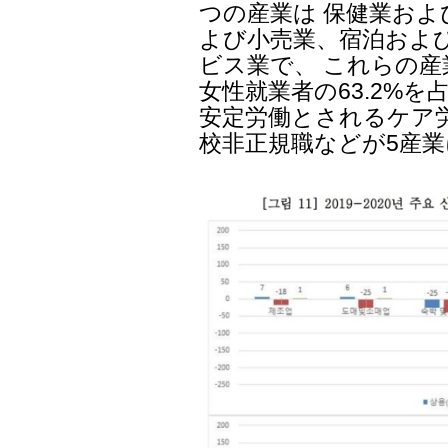
つの産業は 保健業お
よび小売業、宿泊およ
ビス業で、 これらの
女性就業者の63.2%
安定労働とされるケア
校非正規職などが5産