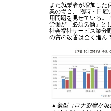
また就業者が増加した
業の場合、 臨時・日雇
用問題を見せている。
労働が「必須労働」と
社会福祉サービス業分
の質の改善は全く進ん
▲新型コロナ影響が現れ