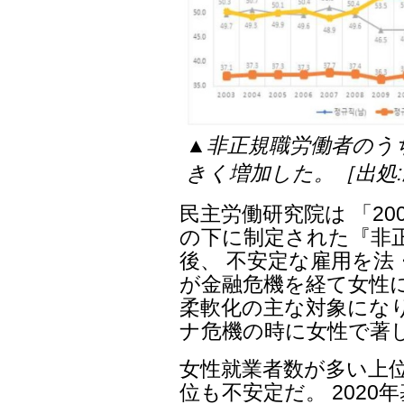
▲非正規職労働者のう
きく増加した。［出処
民主労働研究院は 「2
の下に制定された『非
後、 不安定な雇用を法
が金融危機を経て女性
柔軟化の主な対象にな
ナ危機の時に女性で著
女性就業者数が多い上
位も不安定だ。 2020