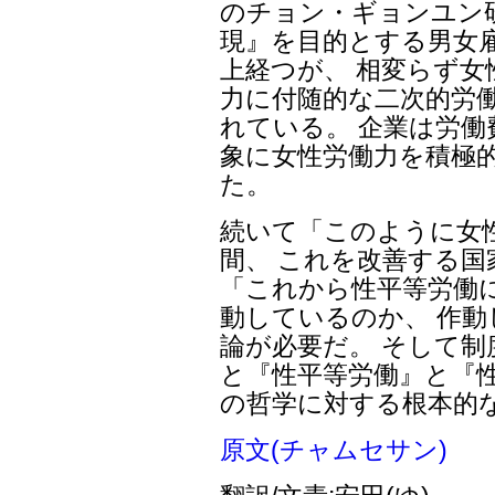
のチョン・ギョンユン
現』を目的とする男女雇
上経つが、 相変らず女
力に付随的な二次的労働
れている。 企業は労
象に女性労働力を積極
た。
続いて「このように女
間、 これを改善する
「これから性平等労働
動しているのか、 作
論が必要だ。 そして
と『性平等労働』と『
の哲学に対する根本的
原文(チャムセサン)