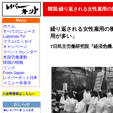
韓国:繰り返される女性雇用
Menu
ホーム
繰り返される女性雇用の
すべてのニュース
用が多い」
Labornet TV
コラム/エッセイ
7日民主労働研究院『経済危機
キャンペーン
イベントカレンダー
米国労働運動
韓国の情報
リンク
From Japan
レイバーネット日本
メニュー非表示
入会希望者はこちらへ
おしらせ
■レイバーネット2.0