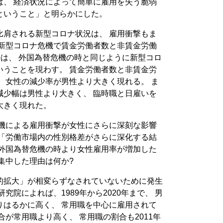
は、 経済状況によって簡単に雇用を失う脆弱
ということ」と明らかにした。
比肩される新型コロナ状況は、 雇用衝撃もま
 新型コロナ危機で賃金労働者数と非賃金労働
のは、 外国為替危機の時と同じように新型コロ
いうことを現わす。 賃金労働者数と非賃金労
 女性の減少率が男性より大きく現れる。 ま
減少幅は男性より大きく、 臨時職と日雇いを
大きく現れた。
危機による雇用衝撃が女性にさらに深刻な影響
 「労働市場内の性別格差がさらに深化する結
は外国為替危機の時より女性雇用率が増加した
集中した理由は何か?
的拡大」が相変らずなされていないために発生
究院によれば、1989年から2020年まで、 男
りはるかに高く、 常用職を中心に雇用されて
合が常用職より高く、 常用職の割合も2011年