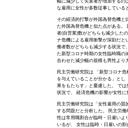
幅に減少して失業者が増加するの
な雇用に女性が多数従事している
その経済的打撃が外国為替危機と
た外国為替危機と似た点がある。
者(自営業)数がどちらも減少した
ナ危機による雇用衝撃が深刻だと
働者数がどちらも減少する状況で、
た新型コロナ時期の女性臨時職の
合わせた減少幅の規模も男性より
民主労働研究院は 「新型コロナ
を与えていることが分かる」とし
果をもたらす」と憂慮した。 で
状況で、 経済危機の影響が女性に
民主労働研究院は「女性雇用の質
する問題だと分析した。 民主労働研
性は常用職割合が臨時・日雇いよ
いるが、 女性は臨時・日雇いの割