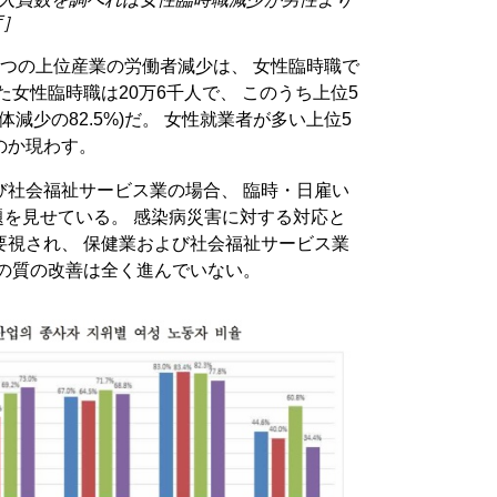
庁］
つの上位産業の労働者減少は、 女性臨時職で
た女性臨時職は20万6千人で、 このうち上位5
減少の82.5%)だ。 女性就業者が多い上位5
のか現わす。
び社会福祉サービス業の場合、 臨時・日雇い
問題を見せている。 感染病災害に対する対応と
要視され、 保健業および社会福祉サービス業
用の質の改善は全く進んでいない。