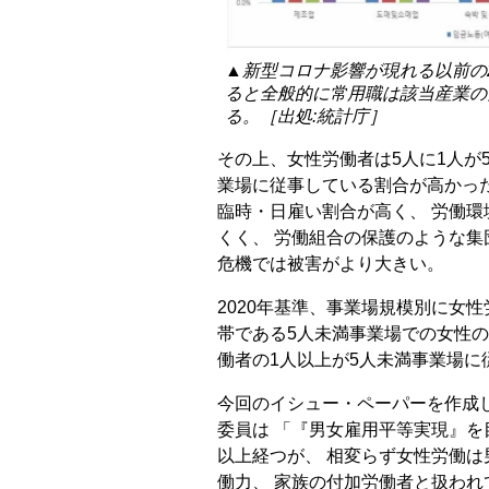
▲新型コロナ影響が現れる以前の
ると全般的に常用職は該当産業の
る。［出処:統計庁］
その上、女性労働者は5人に1人が
業場に従事している割合が高かっ
臨時・日雇い割合が高く、 労働
くく、 労働組合の保護のような集
危機では被害がより大きい。
2020年基準、事業場規模別に女
帯である5人未満事業場での女性の割
働者の1人以上が5人未満事業場に
今回のイシュー・ペーパーを作成
委員は 「『男女雇用平等実現』を
以上経つが、 相変らず女性労働
働力、 家族の付加労働者と扱われ