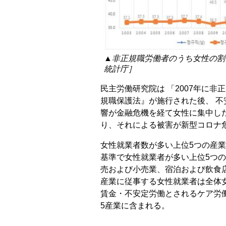
▲非正規職労働者のうち女性の割
統計庁］
民主労働研究院は 「2007年に
規職保護法』が施行された後、 
響が金融危機を経て女性に集中し
り、それによる被害が新型コロナ
女性就業者数が多い上位5つの産業
基準で女性就業者が多い上位5つの
売および小売業、宿泊および飲食
産業に従事する女性就業者は全体女
賃金・不安定労働とされるケア労
5産業に含まれる。