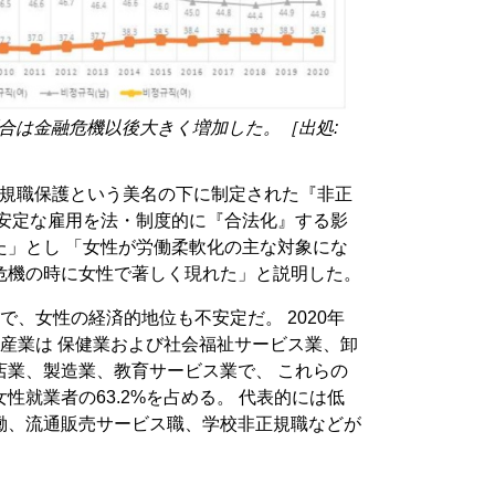
合は金融危機以後大きく増加した。［出処:
非正規職保護という美名の下に制定された『非正
不安定な雇用を法・制度的に『合法化』する影
た」とし 「女性が労働柔軟化の主な対象にな
危機の時に女性で著しく現れた」と説明した。
で、女性の経済的地位も不安定だ。 2020年
産業は 保健業および社会福祉サービス業、卸
店業、製造業、教育サービス業で、 これらの
性就業者の63.2%を占める。 代表的には低
働、流通販売サービス職、学校非正規職などが