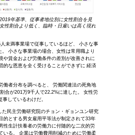
2019年基準、従事者地位別に女性割合を見
女性割合より低く、臨時・日雇いは高く現れ
5人未満事業場で従事しているほど、 小さな事
た。 小さな事業場の場合、女性は常用職より
環境や賃金および労働条件の差別が改善されに
団的な恩恵を全く受けることができずに 経済
性労働者分布を調べると、 労働関連法の死角地
合が201万9千人で22.2%に達した。 女性労
従事しているわけだ。
した民主労働研究院のチョン・ギョンユン研究
目的とする男女雇用平等法が制定されて33年
は男性生計扶養者の労働力に付随的な二次的労
ている。 企業は労働費用削減のために労働柔