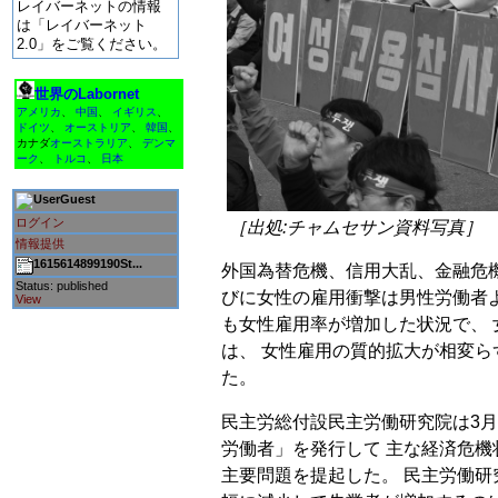
レイバーネットの情報
は「レイバーネット
2.0」をご覧ください。
世界のLabornet
アメリカ
、
中国
、
イギリス
、
ドイツ
、
オーストリア
、
韓国
、
カナダ
オーストラリア
、
デンマ
ーク
、
トルコ
、
日本
Guest
ログイン
［出処:チャムセサン資料写真］
情報提供
1615614899190St...
外国為替危機、信用大乱、金融危
Status: published
びに女性の雇用衝撃は男性労働者よ
View
も女性雇用率が増加した状況で、
は、 女性雇用の質的拡大が相変
た。
民主労総付設民主労働研究院は3月
労働者」を発行して 主な経済危
主要問題を提起した。 民主労働研