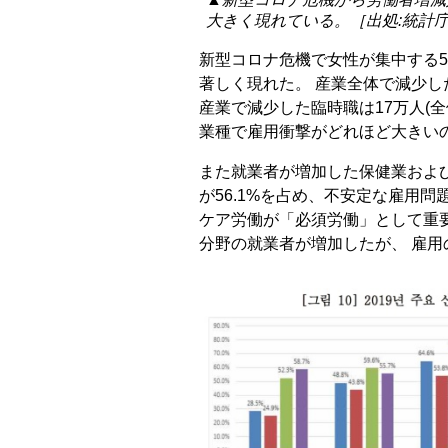
大きく現れている。［出処:統計
新型コロナ危機で女性が集中する5
著しく現れた。 産業全体で減少し
産業で減少した臨時職は17万人(全体
業種で雇用衝撃がどれほど大きい
また就業者が増加した保健業およ
が56.1%を占め、不安定な雇用
ケア労働が「必須労働」として重
分野の就業者が増加したが、 雇