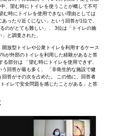
勤務中、望む時にトイレを使うことが概して不可
 望む時にトイレを使用できない理由としては
にあったり近くにない」という回答が1位で、
るのがとても難しい」、 3位は「トイレの施
い」と調査された。
、開放型トイレや公衆トイレを利用するケース
34%が外部のトイレを利用した経験があると答
する部分は 「望む時にトイレを使用できず、
」という回答が最も多く、 「非衛生的な施設で健
という回答がその次を占めた。 この他に、回答者
公衆トイレで安全問題を感じたことがある」と答
く