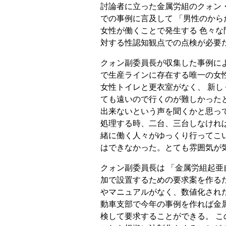
討論者に立った金属労組のクォン
での事例に言及して 「男性のか
女性が働くことで発生する 色々な
対する性認知観点での点検が必要
クォン副委員長が収集した事例によれ
で生産ラインに存在する唯一の女性
女性トイレと更衣室がなく、 新し
ても遠いので行くのが難しかったと
出来ないという声を聞くかと思っ
処理する時、二台、三台しなけれ
緒に働く人々がゆっくり行ってこ
はできなかった。とても雰囲気が
クォン副委員長は 「金属労組起
加で設置するための要求案を作る
やマニュアルがなく、数値化され
動車支部で今年の事例を作れば金
検して要求することができる。 