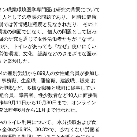
ヨン職業環境医学専門医は研究の背景について
く人としての尊厳の問題であり、 同時に健康
場では苦情処理程度と見なされたり、 その上
環境の側面ではなく、 個人の問題として扱わ
今回の研究を通じて女性労働者たちが『なぜ』
のか、 トイレがあっても『なぜ』使いにくい
る労働環境、文化、認識などのさまざまな面か
」と説明した。
4の産別労組から899人の女性組合員が参加し
職、事務職、生産職、運輸職、建設職、販売 お
管理職など、多様な職種と職群に従事してい
の組合員、障害者、性少数者など40人に面接調
年9月11日から10月30日まで、オンライン
査は昨年6月から11月まで行われた。
中のトイレ利用について、 水分摂取および食
体の36.9%、30.3%で、 少なくない労働者
食物摂取を制限していることが明らかになっ