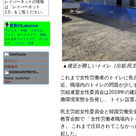
レイバーネットの情報
は「レイバーネット
2.0」をご覧ください。
世界のLabornet
アメリカ
、
中国
、
イギリス
、
ドイツ
、
オーストリア
、
韓国
、
カナダ
オーストラリア
、
デンマ
ーク
、
トルコ
、
日本
Guest
ログイン
▲接近が難しいトイレ［出処:民
情報提供
1615614257907St...
これまで女性労働者のトイレに焦
Status: published
View
近、職場内のトイレの問題が少し
労組連盟女性委員会は2019年の
働環境実態を告発し、 トイレ設
民主労総女性委員会と韓国労働安全
教育会館で 「女性労働者職場内
き、 これまで注目されてこなか
起した。