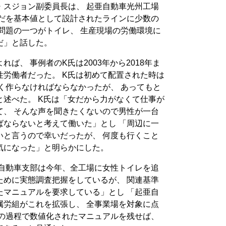
・スジョン副委員長は、 起亜自動車光州工場
らだを基本値として設計されたラインに少数の
問題の一つがトイレ、 生産現場の労働環境に
だ」と話した。
ば、 事例者のK氏は2003年から2018年ま
労働者だった。 K氏は初めて配置された時は
く作らなければならなかったが、 あってもと
述べた。 K氏は「女だから力がなくて仕事が
て、 そんな声を聞きたくないので男性が一台
ばならないと考えて働いた」とし 「周辺に一
いと言うので幸いだったが、 何度も行くこと
気になった」と明らかにした。
亜自動車支部は今年、全工場に女性トイレを追
ために実態調査把握をしているが、 関連基準
たマニュアルを要求している」とし 「起亜自
属労組がこれを拡張し、 全事業場を対象に点
この過程で数値化されたマニュアルを残せば、