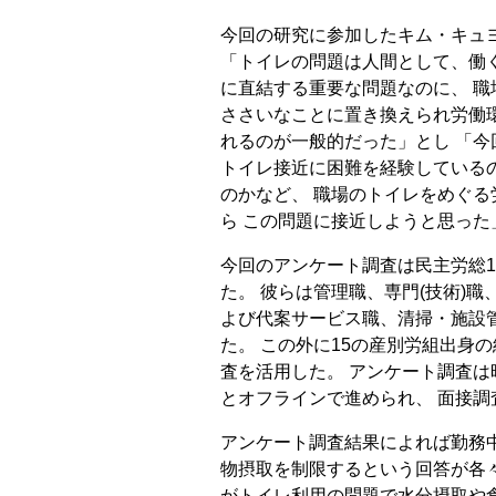
今回の研究に参加したキム・キュ
「トイレの問題は人間として、働
に直結する重要な問題なのに、 職
ささいなことに置き換えられ労働
れるのが一般的だった」とし 「
トイレ接近に困難を経験している
のかなど、 職場のトイレをめぐ
ら この問題に接近しようと思った
今回のアンケート調査は民主労総1
た。 彼らは管理職、専門(技術)
よび代案サービス職、清掃・施設
た。 この外に15の産別労組出身
査を活用した。 アンケート調査は昨
とオフラインで進められ、 面接調
アンケート調査結果によれば勤務
物摂取を制限するという回答が各々全
がトイレ利用の問題で水分摂取や