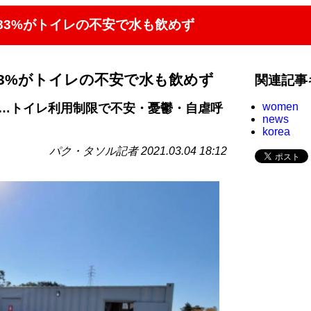
83%がトイレの不安で水も飲めず
3%がトイレの不安で水も飲めず
関連記事
women
問…トイレ利用制限で不安・憂鬱・自虐呼
news
korea
パク・タソル記者 2021.03.04 18:12