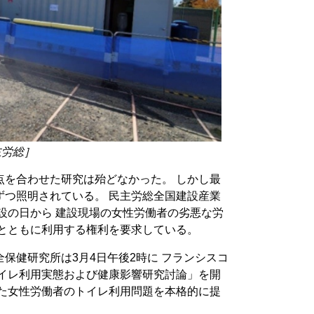
主労総］
点を合わせた研究は殆どなかった。 しかし最
ずつ照明されている。 民主労総全国建設産業
建設の日から 建設現場の女性労働者の劣悪な労
置とともに利用する権利を要求している。
保健研究所は3月4日午後2時に フランシスコ
トイレ利用実態および健康影響研究討論」を開
った女性労働者のトイレ利用問題を本格的に提