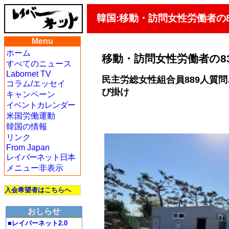
韓国:移動・訪問女性労働者の
Menu
ホーム
移動・訪問女性労働者の8
すべてのニュース
Labornet TV
民主労総女性組合員889人質
コラム/エッセイ
び掛け
キャンペーン
イベントカレンダー
米国労働運動
韓国の情報
リンク
From Japan
レイバーネット日本
メニュー非表示
入会希望者はこちらへ
おしらせ
■レイバーネット2.0