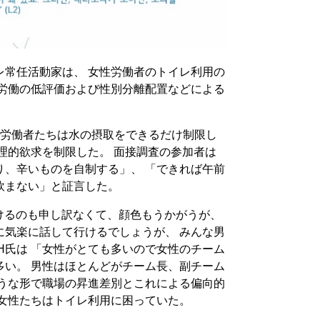
レ常任活動家は、 女性労働者のトイレ利用の
性労働の低評価および性別分離配置などによる
、労働者たちは水の摂取をできるだけ制限し
理的欲求を制限した。 面接調査の参加者は
り、辛いものを自制する」、 「できれば午前
飲まない」と証言した。
けるのも申し訳なくて、顔色もうかがうが、
に気楽に話して行けるでしょうが、 みんな男
H氏は 「女性がとても多いので女性のチーム
多い。 男性はほとんどがチーム長、副チーム
ような形で職場の昇進差別とこれによる偏向的
 女性たちはトイレ利用に困っていた。