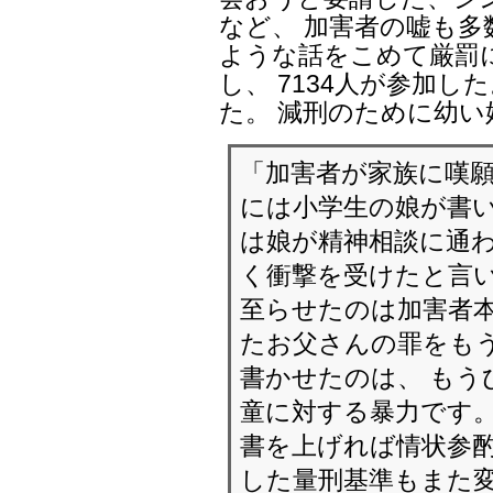
など、 加害者の嘘も多
ような話をこめて厳罰
し、 7134人が参加し
た。 減刑のために幼
「加害者が家族に嘆願
には小学生の娘が書い
は娘が精神相談に通
く衝撃を受けたと言い
至らせたのは加害者本
たお父さんの罪をも
書かせたのは、 もう
童に対する暴力です。
書を上げれば情状参酌
した量刑基準もまた