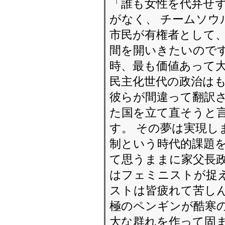
「誰も女性を代弁せ
がなく、 チームソ
市民が有権者として
間を開いきたいのです
時、最も価値あって
民主化世代の政治は
彼らが間違って翻訳さ
た国を立て直そうと言
す。 その夢は実現し
制という時代的課題を
て思うままに家父長政
はフェミニストが捉
ストは皆疲れて苦しん
極のペンギンが酷寒の
大な群れを作って固ま