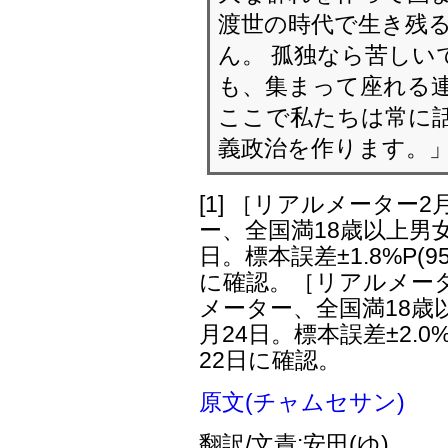
渡世の時代で生き残
ん。 孤独なら苦しい
も、集まって座れる
ここで私たちは常に
義政治を作ります。
[1]
［リアルメーター2
ー、全国満18歳以上男女3
日。標本誤差±1.8%P(9
に確認。［リアルメータ
メーター、全国満18歳以
月24日。標本誤差±2.0%
22日に確認。
原文(チャムセサン)
翻訳/文責:安田(ゆ)