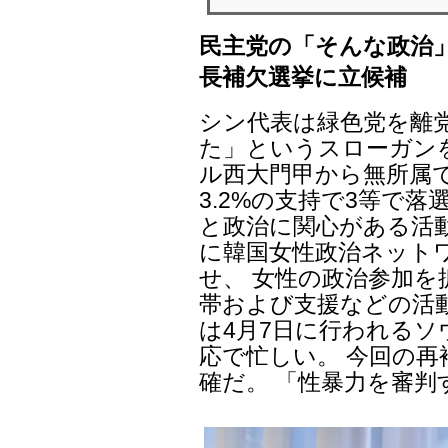
民主党の「そんな政治
長補欠選挙に立候補
シン代表は緑色党を離
た」というスローガン
ル西大門甲から無所属
3.2%の支持で3等で
と政治に関心がある活動
に韓国女性政治ネットワ
せ、 女性の政治参加
帯および支援などの活
は4月7日に行われるソ
応で忙しい。 今回の
確だ。 「性暴力を審