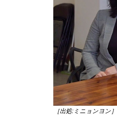
［出処:ミニョンヨン