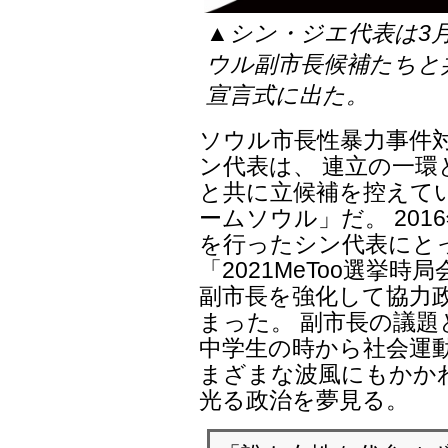
▲シン・ジエ代表は3
ウル副市長候補たちと
宣言式に出た。
ソウル市長性暴力事件
ン代表は、 連立の一
と共に立候補を控えて
ームソウル」だ。 201
を行ったシン代表にと
「2021MeToo選挙
副市長を強化して協力
まった。 副市長の議
中学生の時から社会運
まざまな波風にもかか
光る政治を夢見る。