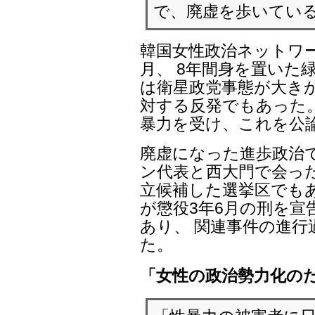
で、廃虚を歩いてい
韓国女性政治ネットワ
月、 8年間身を置いた
は衛星政党事態が大き
対する反発でもあった
暴力を受け、これを公
廃虚になった進歩政治
ン代表と西大門で会っ
立候補した選挙区でもあ
が懲役3年6月の刑を
あり、 関連事件の進
た。
「女性の政治勢力化の