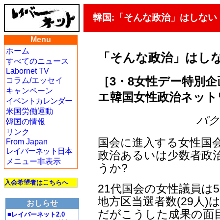
韓国:「そんな政治」はしない
Menu
ホーム
「そんな政治」はし
すべてのニュース
Labornet TV
［3・8女性デー特別企
コラム/エッセイ
キャンペーン
エ韓国女性政治ネット
イベントカレンダー
米国労働運動
パク・
韓国の情報
リンク
国会に進入する女性国
From Japan
レイバーネット日本
政治あるいは少数者政
メニュー非表示
うか?
入会希望者はこちらへ
21代国会の女性議員は
地方区当選者数(29人)
おしらせ
だがこうした成果の面
■レイバーネット2.0