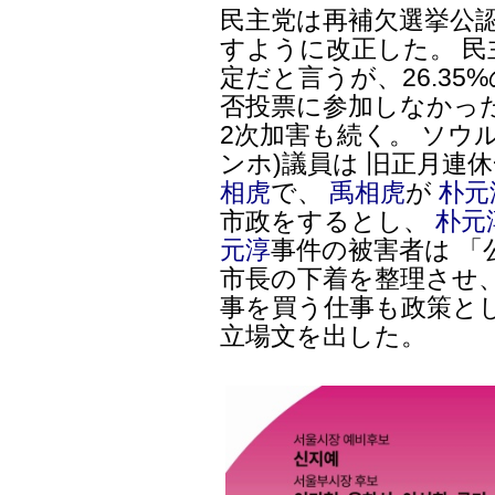
民主党は再補欠選挙公
すように改正した。 
定だと言うが、26.3
否投票に参加しなかっ
2次加害も続く。 ソウ
ンホ)議員は 旧正月連休
相虎
で、
禹相虎
が
朴元
市政をするとし、
朴元
元淳
事件の被害者は 
市長の下着を整理させ
事を買う仕事も政策と
立場文を出した。