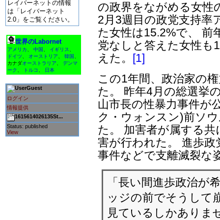
レイバーネットの情報
の政界をながめる女性
は「レイバーネット
2月3週目の政党支持率
2.0」をご覧ください。
た女性は15.2%で、 前
世界のLabornet
党なしと答えた女性も13
アメリカ
、
中国
、
イギリス
、
えた。
[1]
ドイツ
、
オーストリア
、
韓国
、
カナダ
オーストラリア
、
デンマ
ーク
、
トルコ
、
日本
この1年間、政治家の
た。 昨年4月の総選挙
Guest
ログイン
山市長の性暴力事件が公
情報提供
ク・ウォンスン)前ソ
1615614026135St...
た。 加害者が属する共
Status: published
View
害が行われた。 進歩政
事件などで支離滅裂な
「長い間進歩政治が希
ッジの前でそうして崩
見ているしかありま