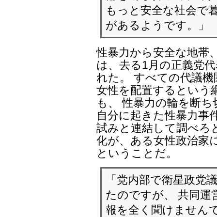
もっと安全な社会で暮
があるようです。」
性暴力から安全な地帯
は、去る1月の正義党
れた。 すべての代議機
女性を配置するという
も、 性暴力の輪を断ち
自分に起きた性暴力事件
試みと連結して調べろ
化が、ある女性政治家
ということだ。
「党内部で衛星政党
たのですが、 共同運
報を全く聞けませんで