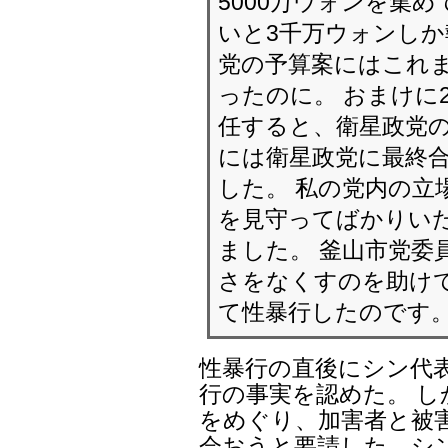
5000万ウォンを集
いと3千万ウォンしか
党の予算案にはこれ
ったのに。 おまけに
任すると、衛星政党の
には衛星政党に最終合
した。 私の党内の立
を見守ってばかりい
ました。 釜山市党委
さをなくすのを助け
て性暴行したのです
性暴行の直後にシン代
行の事実を認めた。 
をめぐり、加害者と被
会おうと要請した、シ