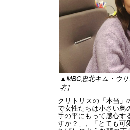
▲MBC忠北キム・ウリ
者］
クリトリスの「本当」
で女性たちは小さい鳥
手の平にもって感心す
すか？」、「とても可