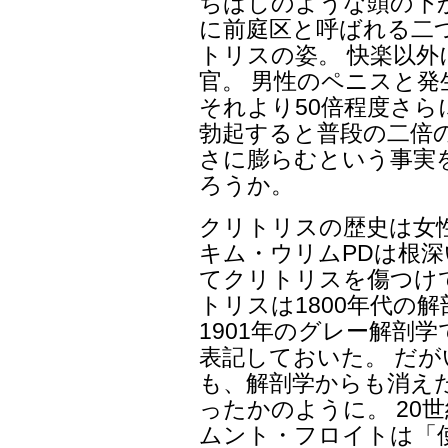
ちばしのような頭の下
に前庭区と呼ばれる二
トリスの姿。 快楽以
官。 男性のペニスと
それより50倍程度さら
勃起すると普段の二倍
さに膨らむという事実
ろうか。
クリトリスの歴史は女
キム・ウリムPDは根
てクリトリスを傷つけ
トリスは1800年代の
1901年のグレー解剖
表記しておいた。 だ
も、解剖学からも消え
ったかのように。 20
ムント・フロイトは「