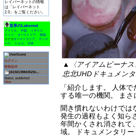
レイバーネットの情報
は「レイバーネット
2.0」をご覧ください。
世界のLabornet
アメリカ
、
中国
、
イギリス
、
ドイツ
、
オーストリア
、
韓国
、
カナダ
オーストラリア
、
デンマ
ーク
、
トルコ
、
日本
Guest
ログイン
▲〈アイアムビーナス
情報提供
忠北UHDドキュメン
1615613984352St...
Status: published
View
「紹介します。 人体
する唯一の機関。 ま
聞き慣れないわけでは
発生の過程もよく知ら
年間かくされ消されて
域。 ドキュメンタリ