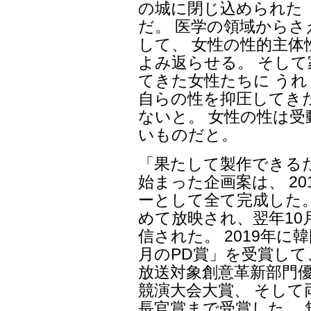
の城に閉じ込められた
だ。 医学の領域から
して、 女性の性的主
よみ返らせる。 そし
てきた女性たちに う
自らの性を抑圧してき
ないと。 女性の性は
いものだと。
「果たして製作できる
始まった企画案は、 2
ーとして全て完成した。
めて放映され、翌年10
信された。 2019年
月のPD賞」を受賞して、
放送対象創意革新部門優
競演大会大賞、 そして
長官賞まで受賞した。