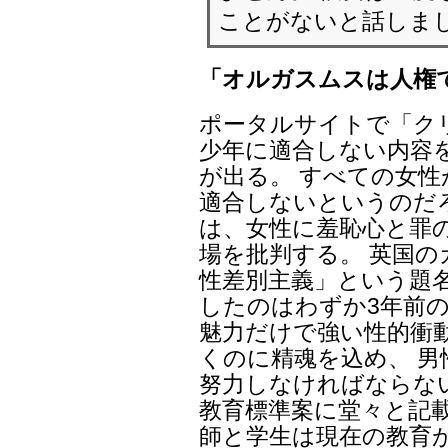
ことがないと話しま
「オルガスムスは人権
ポータルサイトで「ク
少年に適合しない内容
が出る。 すべての女
適合しないというのだ
は、女性に羞恥心と罪
場を批判する。 英国
性差別主義」という題名
したのはわずか3年前の
魅力だけで強い性的衝
くのに精魂を込め、 
努力しなければならな
教育標準案に堂々と記
師と学生は現在の教育