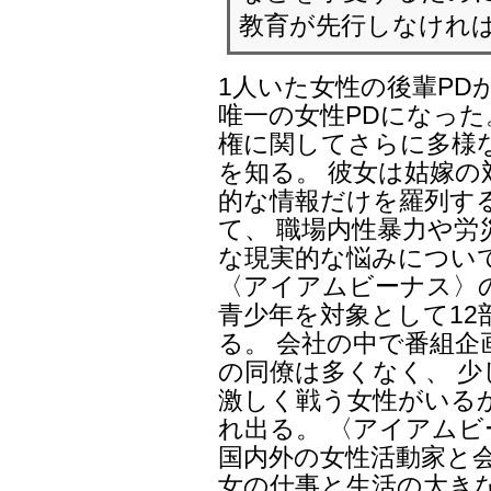
教育が先行しなけれ
1人いた女性の後輩PD
唯一の女性PDになった
権に関してさらに多様
を知る。 彼女は姑嫁
的な情報だけを羅列す
て、 職場内性暴力や労
な現実的な悩みについ
〈アイアムビーナス〉
青少年を対象として12
る。 会社の中で番組
の同僚は多くなく、 
激しく戦う女性がいる
れ出る。 〈アイアム
国内外の女性活動家と
女の仕事と生活の大き