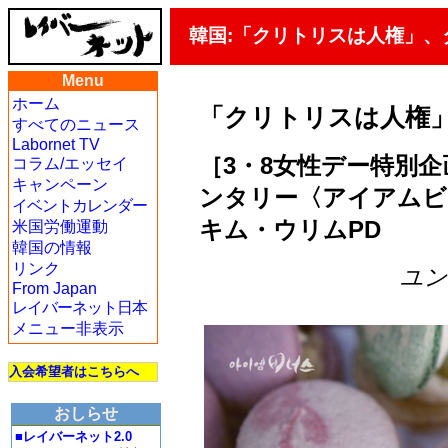
韓国:「クリトリスは人権」、
Menu
ホーム
「クリトリスは人権」
すべてのニュース
Labornet TV
［3・8女性デー特別企
コラム/エッセイ
キャンペーン
ンタリー〈アイアムビ
イベントカレンダー
キム・ウリムPD
米国労働運動
韓国の情報
リンク
ユン・
From Japan
レイバーネット日本
メニュー非表示
入会希望者はこちらへ
おしらせ
■レイバーネット2.0