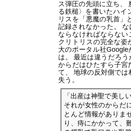
ス弾圧の先頭に立ち、
る鉄槌〉を書いたハイ
リスを「悪魔の乳首」
記録されなかった。 
ならなければならない
クリトリスの完全な姿
大のポータル社Googl
は。 最近は違うだろう
からだはひたすら子宮
て、 地球の反対側で
失う。
「出産は神聖で美しい
それが女性のからだ
とんど情報がありませ
り、痔にかかって、難