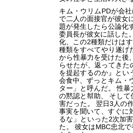
キム・ウリムPDが会社に
で二人の面接官が彼女
題が発生したら公論化
委員長が彼女に話した。
化、この2種類だけはす
種類をすべてやり遂げ
から性暴力を受けた後
らせたが、返ってきたの
を提起するのか』とい
会食中、ずっとキム・
ター」と呼んだ。 性
の黙認と幇助、 そし
害だった。 翌日3人の
事実を聞いて、すぐに
るな」といった2次加
た。 彼女はMBC忠北