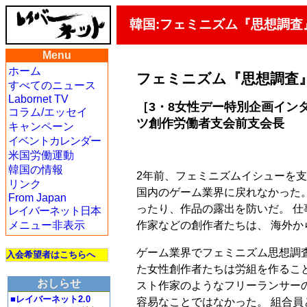
韓国:フェミニズム『思想調
Menu
ホーム
フェミニズム『思想調査
すべてのニュース
Labornet TV
［3・8女性デー特別企画イン
コラム/エッセイ
ツ創作労働者支会前支会長
キャンペーン
イベントカレンダー
米国労働運動
韓国の情報
2年前、フェミニズムイシューを支
リンク
国内のゲーム業界に戻れなかった
From Japan
ったり、作品の露出を防いだ。 
レイバーネット日本
作家などの創作者たちは、 海外
メニュー非表示
ゲーム業界でフェミニズム思想調
入会希望者はこちらへ
た女性創作者たちは労組を作るこ
おしらせ
スト作家のようなフリーランサー
■レイバーネット2.0
容易なことではなかった。 組合