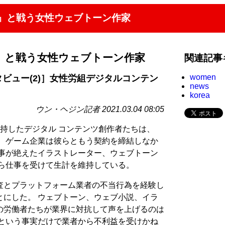
査』と戦う女性ウェブトーン作家
』と戦う女性ウェブトーン作家
関連記事
women
タビュー(2)］女性労組デジタルコンテン
news
korea
ウン・ヘジン記者 2021.03.04 08:05
持したデジタル コンテンツ創作者たちは、
。 ゲーム企業は彼らともう契約を締結しなか
仕事が絶えたイラストレーター、ウェブトーン
から仕事を受けて生計を維持している。
査とプラットフォーム業者の不当行為を経験し
とにした。 ウェブトーン、ウェブ小説、イラ
の労働者たちが業界に対抗して声を上げるのは
員という事実だけで業者から不利益を受けかね