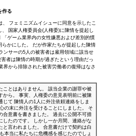
を作る
は、 フェミニズムイシューに同意を示したこ
、 国家人権委員会(人権委)に陳情を提起し
月 「ゲーム業界内の女性嫌悪および差別的慣
明らかにした。 だが作家たちが提起した陳情
ランサーの5人の被害者は雇用領域に該当せ
被害者は陳情の時期が過ぎたという理由だっ
て業界から排除された被害労働者の復帰はなさ
たことはありません。 該当企業の謝罪や被
すから。 事実、人権委の意見表明前に被陳
通じて 陳情人の1人に外注依頼連絡をしま
苦心の末に外注を受けることにしました。 そ
の合意書を書きました。 過去に公開不可措
にしたのです。 しかし一か月間、連絡がな
たと言われました。 合意書だけで契約は白
側も本当に私たちに危機感を感じたのでしょ