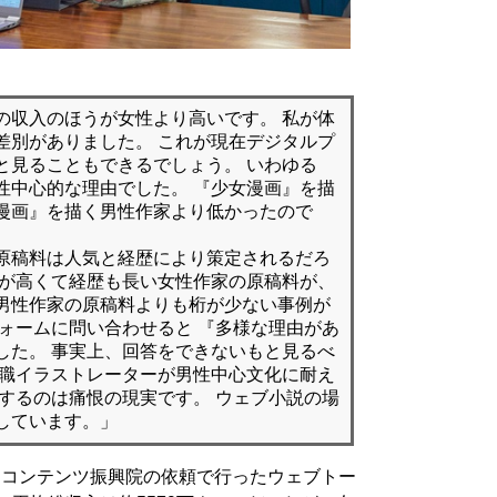
の収入のほうが女性より高いです。 私が体
差別がありました。 これが現在デジタルプ
と見ることもできるでしょう。 いわゆる
性中心的な理由でした。 『少女漫画』を描
漫画』を描く男性作家より低かったので
原稿料は人気と経歴により策定されるだろ
位が高くて経歴も長い女性作家の原稿料が、
男性作家の原稿料よりも桁が少ない事例が
フォームに問い合わせると 『多様な理由があ
した。 事実上、回答をできないもと見るべ
規職イラストレーターが男性中心文化に耐え
向するのは痛恨の現実です。 ウェブ小説の場
しています。」
国コンテンツ振興院の依頼で行ったウェブトー