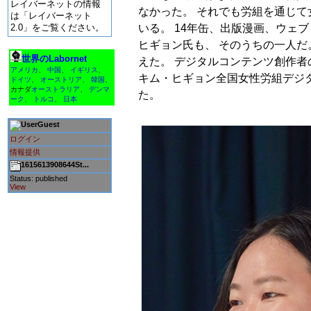
レイバーネットの情報
なかった。 それでも労組を通じ
は「レイバーネット
いる。 14年缶、出版漫画、ウェ
2.0」をご覧ください。
ヒギョン氏も、 そのうちの一人だ
世界のLabornet
えた。 デジタルコンテンツ創作
アメリカ
、
中国
、
イギリス
、
キム・ヒギョン全国女性労組デジ
ドイツ
、
オーストリア
、
韓国
、
カナダ
オーストラリア
、
デンマ
た。
ーク
、
トルコ
、
日本
Guest
ログイン
情報提供
1615613908644St...
Status: published
View