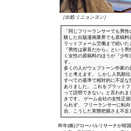
［出処:ミニョンヨン］
「同じフリーランサーでも男性
験した出版漫画業界でも原稿料
ラットフォーム労働まで続いた
『男性は家長だから』という男
く女性の原稿料のほうが『少年
す。
多くの人がウェブトーン作家の
うと考えます。 しかし人気順
すべての基準で相対的に不足な
ありました。 これをプラット
って説明できない』と言われま
きです。 ゲーム会社の女性正
られず、 フリーランサーに転
合、こうした実態把握さえ不足
昨年(株)グローバルリサーチが韓