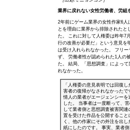
業界に戻れない女性労働者、労組
2年前にゲーム業界の女性作家6人
とを理由に業界から排除されたとし
た。 これに対して人権委は昨年7
行の改善が必要だ」という意見を
は受け入れられなかった。 フリー
ず、 労働者性が認められた1人の
た。 結局、「思想調査」によっ
れなかった。
「人権委の意見表明では回復し
害者の復帰がなされなかったで
情人の業者がエージェンシーを
した。 当事者は一度断って、
して業者側と思想調査被害関連
置を受けた作品を公開すること
く、他の作家にその外注を出し
紙にしたのです。 事実、業者