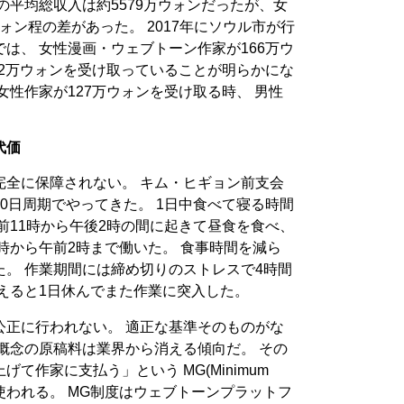
の平均総収入は約5579万ウォンだったが、女
ウォン程の差があった。 2017年にソウル市が行
は、 女性漫画・ウェブトーン作家が166万ウ
22万ウォンを受け取っていることが明らかにな
女性作家が127万ウォンを受け取る時、 男性
。
代価
完全に保障されない。 キム・ヒギョン前支会
0日周期でやってきた。 1日中食べて寝る時間
前11時から午後2時の間に起きて昼食を食べ、
2時から午前2時まで働いた。 食事時間を減ら
。 作業期間には締め切りのストレスで4時間
えると1日休んでまた作業に突入した。
公正に行われない。 適正な基準そのものがな
概念の原稿料は業界から消える傾向だ。 その
て作家に支払う」という MG(Minimum
よく使われる。 MG制度はウェブトーンプラットフ