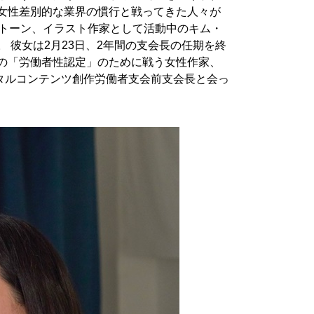
て女性差別的な業界の慣行と戦ってきた人々が
ブトーン、イラスト作家として活動中のキム・
。 彼女は2月23日、2年間の支会長の任期を終
者の「労働者性認定」のために戦う女性作家、
タルコンテンツ創作労働者支会前支会長と会っ