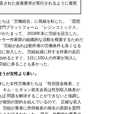
言及された改善要求が実行されるように着実
たちは「労働組合」に視線を転じた。 「思想
専門プラットフォーム 「レジンコミックス」
かたまって、 2018年末に労組を設立した。
ンサー作家群の組織的な活動を模索するためだ
 「労組があれば創作者の労働条件も良くなる
組に加入した。 労組結成に対する作家の反応
始めるとすぐ、1日に100人の作家が加入し
て労組に来ることも多かった。
ほうが女性より多い」
験した女性労働者たちは 「性別賃金格差」と
。 キム・ヒギョン前支会長は性別収入格差が
れば 問題を解決することができないと強調し
が個別の契約を結んでいるので、 正確な収入
。 労組が業者に所得格差の発生の原因を質問