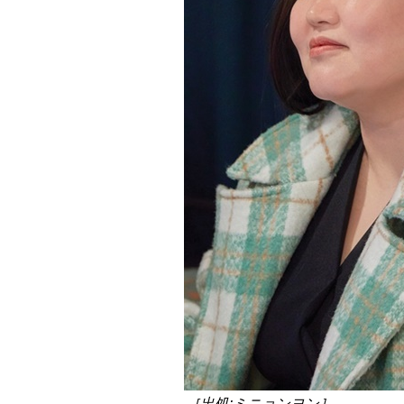
［出処:ミニョンヨン］