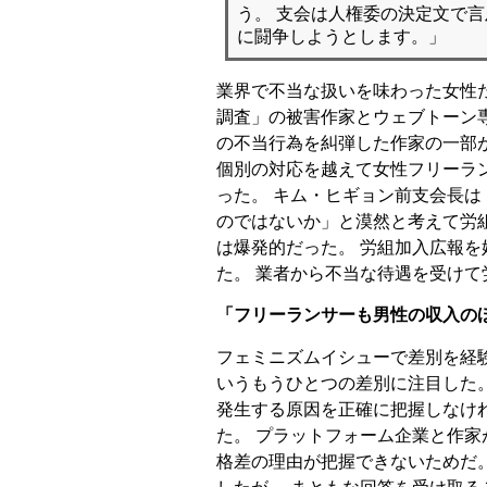
う。 支会は人権委の決定文で
に闘争しようとします。」
業界で不当な扱いを味わった女性
調査」の被害作家とウェブトーン
の不当行為を糾弾した作家の一部が
個別の対応を越えて女性フリーラ
った。 キム・ヒギョン前支会長は
のではないか」と漠然と考えて労
は爆発的だった。 労組加入広報を
た。 業者から不当な待遇を受け
「フリーランサーも男性の収入の
フェミニズムイシューで差別を経
いうもうひとつの差別に注目した
発生する原因を正確に把握しなけ
た。 プラットフォーム企業と作家
格差の理由が把握できないためだ