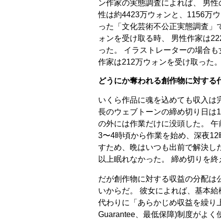
ン作家の実態調査によれば、 男性
性は約4423万ウォンと、1156万
った「文化芸術不公正実態調査」で
ォンを受け取る時、 男性作家は2
った。 イラストレーターの場合も
作家は212万ウォンを受け取った
どうにか奪われる創作物に対する
いくら作品に魂を込めても収入は
長のウェブトーンの締め切り日は1
の外には作業だけに没頭した。 午
3〜4時頃から作業を始め、深夜1
すため、晩はいつも出前で解決した
以上眠れなかった。 締め切りを終
だが創作物に対する収益の分配は
いからだ。 彼女によれば、基本給
代わりに「あらかじめ収益を繰り上げ
Guarantee、最低保障)制度が