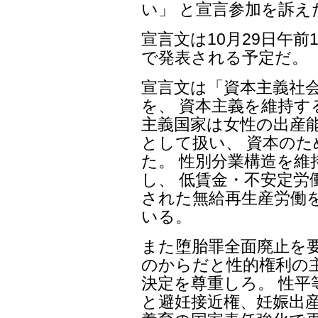
い」 と宣言参加を訴え
宣言文は10月29日午前
で発表される予定だ。
宣言文は「資本主義社
を、 資本主義を維持す
主義国家は女性の出産
として扱い、 資本の
た。 性別分業構造を維
し、 低賃金・不安定労
された無給再生産労働
いる。
また堕胎罪全面廃止を
のからだと性的権利の
決定を尊重しろ。 性平
と避妊接近権、妊娠出