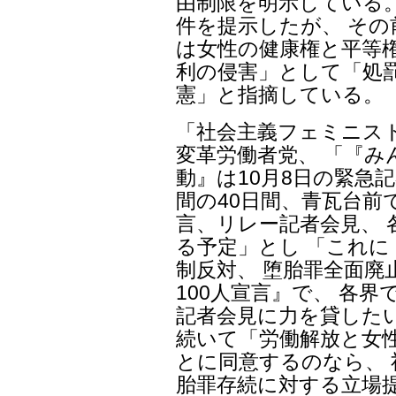
由制限を明示している。
件を提示したが、 そ
は女性の健康権と平等権
利の侵害」として「処
憲」と指摘している。
「社会主義フェミニスト
変革労働者党、 「『み
動』は10月8日の緊急
間の40日間、青瓦台前
言、リレー記者会見、
る予定」とし 「これ
制反対、 堕胎罪全面廃
100人宣言』で、 各
記者会見に力を貸した
続いて「労働解放と女
とに同意するのなら、
胎罪存続に対する立場