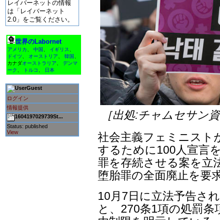
レイバーネットの情報
は「レイバーネット
2.0」をご覧ください。
世界のLabornet
アメリカ
、
中国
、
イギリス
、
ドイツ
、
オーストリア
、
韓国
、
カナダ
オーストラリア
、
デンマ
ーク
、
トルコ
、
日本
Guest
ログイン
情報提供
［出処:チャムセサン
1604197029739St...
Status: published
View
社会主義フェミニスト
するために100人宣言
罪を存続させる案を立
堕胎罪の全面廃止を要
10月7日に立法予告され
と、270条1項の処罰