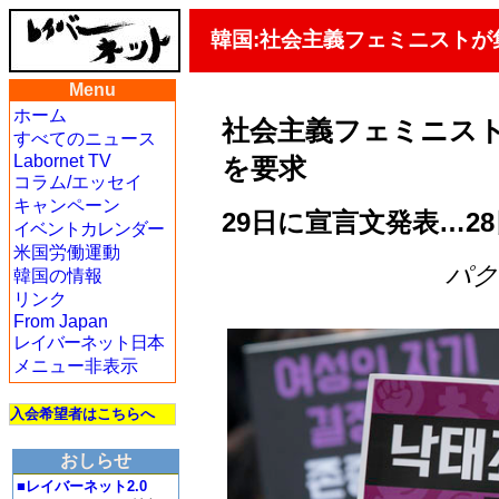
韓国:社会主義フェミニスト
Menu
ホーム
社会主義フェミニス
すべてのニュース
Labornet TV
を要求
コラム/エッセイ
キャンペーン
29日に宣言文発表…2
イベントカレンダー
米国労働運動
パク・
韓国の情報
リンク
From Japan
レイバーネット日本
メニュー非表示
入会希望者はこちらへ
おしらせ
■レイバーネット2.0