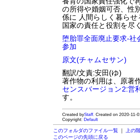
養育の国家責任強化で再
の所得や婚姻可否、性
係に 人間らしく暮ら
国家の責任と役割を尽
堕胎罪全面廃止要求-社
参加
原文(チャムセサン)
翻訳/文責:安田(ゆ)
著作物の利用は、原著
センスバージョン2:営
す。
Created by
Staff
. Created on 2020-11-0
Copyright:
Default
このフォルダのファイル一覧
｜
上の
このページの先頭に戻る