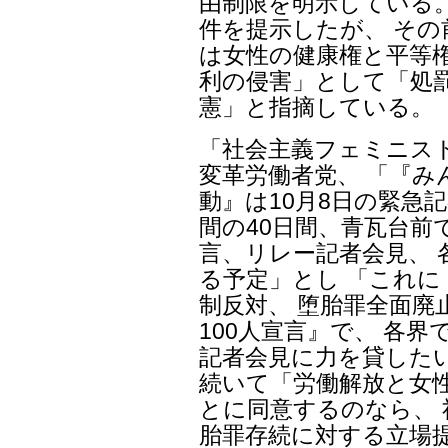
由制限を明示している。
件を提示したが、 そ
は女性の健康権と平等権
利の侵害」として「処
憲」と指摘している。
「社会主義フェミニスト
変革労働者党、 「『み
動』は10月8日の緊急
間の40日間、青瓦台前
言、リレー記者会見、
る予定」とし 「これ
制反対、 堕胎罪全面廃
100人宣言』で、 各
記者会見に力を貸した
続いて「労働解放と女
とに同意するのなら、
胎罪存続に対する立場