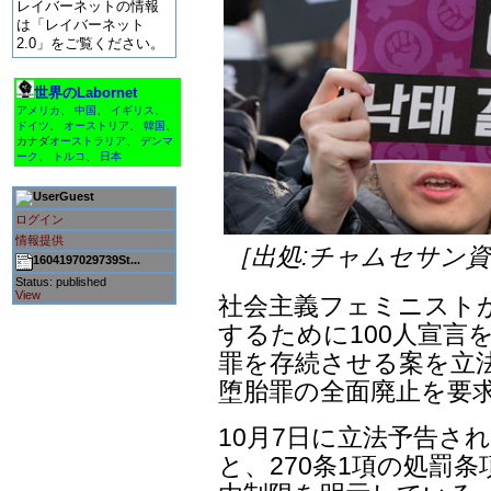
レイバーネットの情報
は「レイバーネット
2.0」をご覧ください。
世界のLabornet
アメリカ
、
中国
、
イギリス
、
ドイツ
、
オーストリア
、
韓国
、
カナダ
オーストラリア
、
デンマ
ーク
、
トルコ
、
日本
Guest
ログイン
情報提供
［出処:チャムセサン
1604197029739St...
Status: published
View
社会主義フェミニスト
するために100人宣言
罪を存続させる案を立
堕胎罪の全面廃止を要
10月7日に立法予告され
と、270条1項の処罰