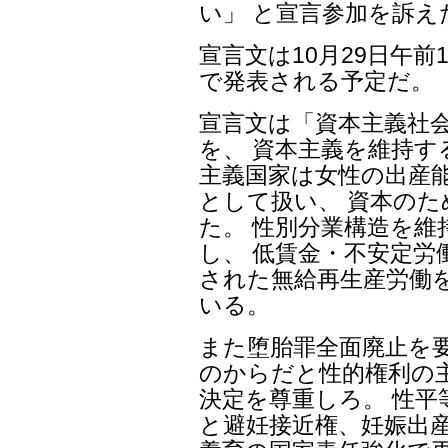
い」 と宣言参加を訴え
宣言文は10月29日午前
で発表される予定だ。
宣言文は「資本主義社
を、 資本主義を維持す
主義国家は女性の出産
として扱い、 資本の
た。 性別分業構造を維
し、 低賃金・不安定労
された無給再生産労働
いる。
また堕胎罪全面廃止を
のからだと性的権利の
決定を尊重しろ。 性平
と避妊接近権、妊娠出