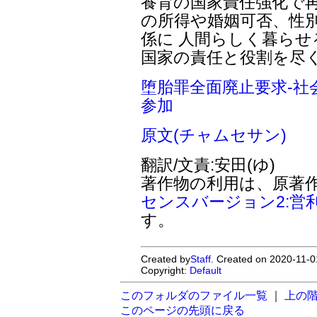
養育の国家責任強化で再
の所得や婚姻可否、性
係に 人間らしく暮ら
国家の責任と役割を尽
堕胎罪全面廃止要求-社
参加
原文(チャムセサン)
翻訳/文責:安田(ゆ)
著作物の利用は、原著
センスバージョン2:営
す。
Created by
Staff
. Created on 2020-11-0
Copyright:
Default
このフォルダのファイル一覧
｜
上の
このページの先頭に戻る