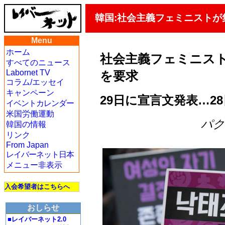
韓国:社会主義フェミニスト
Menu
ホーム
社会主義フェミニス
すべてのニュース
Labornet TV
を要求
コラム/エッセイ
キャンペーン
29日に宣言文発表…2
イベントカレンダー
米国労働運動
パク・
韓国の情報
リンク
From Japan
レイバーネット日本
メニュー非表示
入会希望者はこちらへ
おしらせ
■レイバーネット2.0