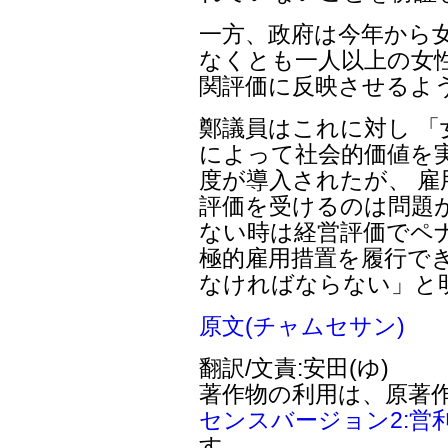
一方、政府は今年から
なくとも一人以上の女
関評価に反映させるよ
鄭議員はこれに対し 
によって社会的価値を
度が導入されたが、 
評価を受けるのは問題
ない時は経営評価でペ
極的雇用措置を履行で
なければならない」と
原文(チャムセサン)
翻訳/文責:安田(ゆ)
著作物の利用は、原著
センスバージョン2:営
す。