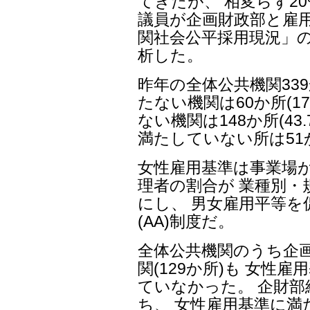
てきたが、 相変らず2
議員が企画財政部と雇用
関社会公平採用現況」
析した。
昨年の全体公共機関33
たない機関は60か所(1
ない機関は148か所(4
満たしていない所は51か
女性雇用基準は事業場
理者の割合が 業種別・
にし、 男女雇用平等を
(AA)制度だ。
全体公共機関のうち企
関(129か所)も 女性
ていなかった。 企財部
ち、 女性雇用基準に満た