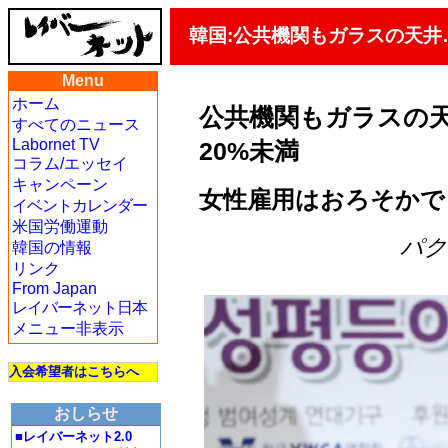
韓国:公共機関もガラスの天井
Menu
ホーム
公共機関もガラスの
すべてのニュース
Labornet TV
20%未満
コラム/エッセイ
キャンペーン
女性雇用はおろそかで
イベントカレンダー
米国労働運動
パク・
韓国の情報
リンク
From Japan
レイバーネット日本
メニュー非表示
入会希望者はこちらへ
おしらせ
■レイバーネット2.0