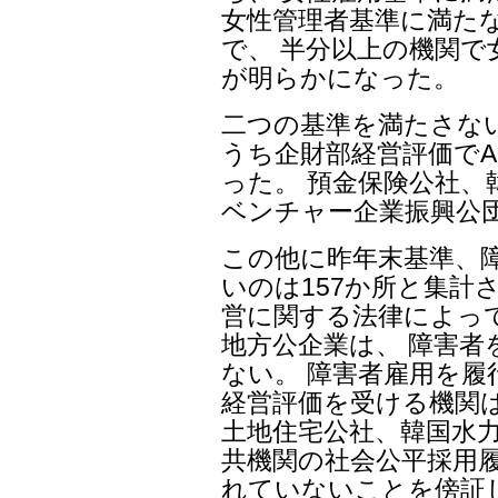
女性管理者基準に満たない
で、 半分以上の機関
が明らかになった。
二つの基準を満たさないの
うち企財部経営評価で
った。 預金保険公社、
ベンチャー企業振興公
この他に昨年末基準、
いのは157か所と集計
営に関する法律によっ
地方公企業は、 障害者
ない。 障害者雇用を
経営評価を受ける機関は
土地住宅公社、韓国水力
共機関の社会公平採用
れていないことを傍証