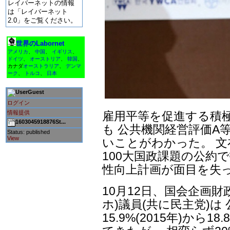
レイバーネットの情報
は「レイバーネット
2.0」をご覧ください。
世界のLabornet
アメリカ
、
中国
、
イギリス
、
ドイツ
、
オーストリア
、
韓国
、
カナダ
オーストラリア
、
デンマ
ーク
、
トルコ
、
日本
Guest
ログイン
情報提供
雇用平等を促進する積
1603045918876St...
も 公共機関経営評価A
Status: published
View
いことがわかった。 文
100大国政課題の公約
性向上計画が面目を失
10月12日、国会企画
ホ)議員(共に民主党)
15.9%(2015年)から1