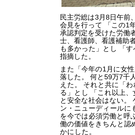
民主労総は3月8日午前
会見を行って 「この1
承認判定を受けた労働者
士、看護師、看護補助
も多かった」とし 「
指摘した。
また「今年の1月に女性雇
落した。 何と59万7
えた。 それと共に「
る」とし 「これ以上、
と安全な社会はない。
ン・ニューディールに
を今では必須労働と呼
働の価値をきちんと認
かにした。