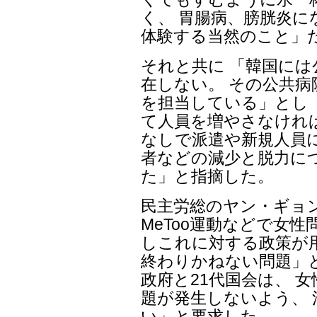
く、 胃腸病、膀胱炎に
体験する当然のこと」
それと共に 「韓国には
在しない。 その公共病
を担当している」とし
て人員を増やさなけれ
なしで派遣や新規人員
者などの減少と脱力に
た」と指摘した。
民主労総のヤン・ギョ
MeToo運動などで女
しこれに対する政策が
終わりかねない問題」と
政府と21代国会は、 
題が発生しないよう、
い」と要求した。