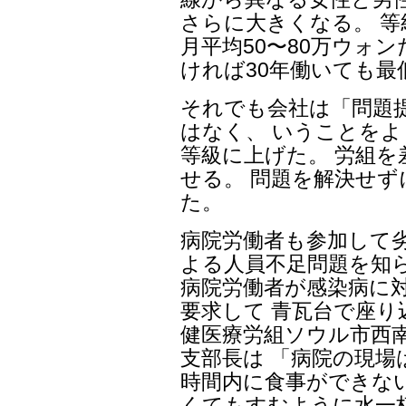
さらに大きくなる。 
月平均50〜80万ウォン
ければ30年働いても最
それでも会社は「問題提
はなく、 いうことをよ
等級に上げた。 労組
せる。 問題を解決せ
た。
病院労働者も参加して
よる人員不足問題を知
病院労働者が感染病に
要求して 青瓦台で座り
健医療労組ソウル市西
支部長は 「病院の現場
時間内に食事ができな
くてもすむように水一