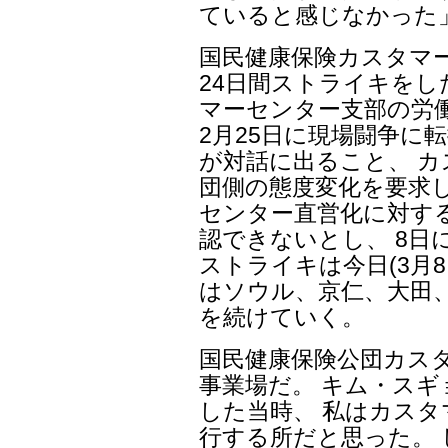
ていると感じなかった
国民健康保険カスタマ
24日間ストライキを
マーセンター支部の労
2月25日に現場闘争に
が対話に出ること、 
団側の態度変化を要求
センター直営化に対す
認できないとし、 8日
ストライキは今日(3月8
はソウル、京仁、大田
を続けていく。
国民健康保険公団カスタ
事業場だ。 キム・スギョ
した当時、 私はカス
行する所だと思った。