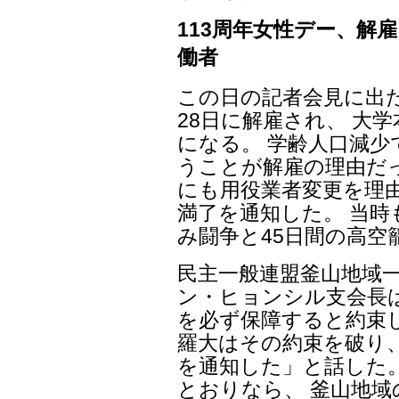
113周年女性デー、解
働者
この日の記者会見に出
28日に解雇され、 大
になる。 学齢人口減
うことが解雇の理由だっ
にも用役業者変更を理由
満了を通知した。 当時
み闘争と45日間の高空
民主一般連盟釜山地域
ン・ヒョンシル支会長は
を必ず保障すると約束し
羅大はその約束を破り、
を通知した」と話した
とおりなら、 釜山地