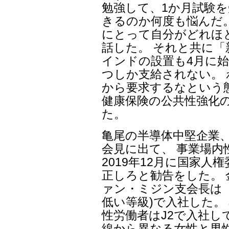
勉強して、1か月試験を
きるのか何度も悩んだ
にとって自分がどれほ
話した。 それと共に
インドの設置も4月に始
つしか支給されない。
から要求するなという
健康保険の公共性強化
た。
亀尾の半導体中堅企業、
会見に出て、 事業場内
2019年12月に国家人
正しろと勧告をした。 
ァン・ミジン支会長は 
低い等級)で入社した。
性労働者はJ2で入社し
線から異なる女性と男