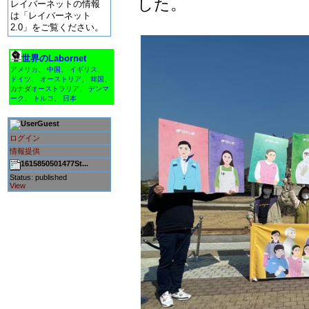
した。
レイバーネットの情報
は「レイバーネット
2.0」をご覧ください。
世界のLabornet
アメリカ
、
中国
、
イギリス
、
ドイツ
、
オーストリア
、
韓国
、
カナダ
オーストラリア
、
デンマ
ーク
、
トルコ
、
日本
Guest
ログイン
情報提供
1615850501477St...
Status: published
View