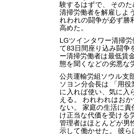
験するはずで、 その
清掃労働者を解雇しよ
れわれの闘争が必ず勝
高めた。
LGツインタワー清掃労
て83日間座り込み闘争
ー清掃労働者は最低賃金
態を聞くなどの劣悪な
公共運輸労組ソウル支
ソヨン分会長は 「用
に入れば使い、気に入
える。 われわれはお
ない。 家庭の生活に
け正当な代価を受ける
管理者はほとんどが男
示して働かせた。 彼