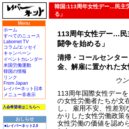
韓国:113周年女性デー…民
る」
Menu
ホーム
113周年女性デー…
すべてのニュース
Labornet TV
闘争を始める」
コラム/エッセイ
キャンペーン
清掃・コールセンター
イベントカレンダー
金、解雇に置かれた女
米国労働運動
韓国の情報
リンク
ウン・
From Japan
レイバーネット日本
113周年国際女性デー
メニュー非表示
の女性労働者たちが文在
し、 雇用不安、性差
入会希望者はこちらへ
かりした女性労働政策
おしらせ
女性労働の価値を認め
■レイバーネット2.0